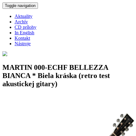
Skočiť na hlavný obsah
Toggle navigation
Aktuality
Archív
CD prílohy
In English
Kontakt
Nástroje
MARTIN 000-ECHF BELLEZZA
BIANCA * Biela kráska (retro test
akustickej gitary)