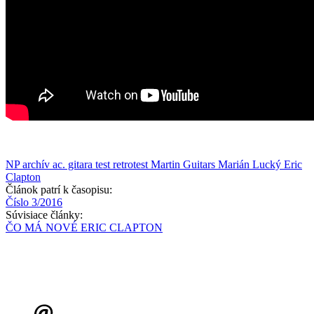
NP archív
ac. gitara
test
retrotest
Martin Guitars
Marián Lucký
Eric
Clapton
Článok patrí k časopisu:
Číslo 3/2016
Súvisiace články:
ČO MÁ NOVÉ ERIC CLAPTON