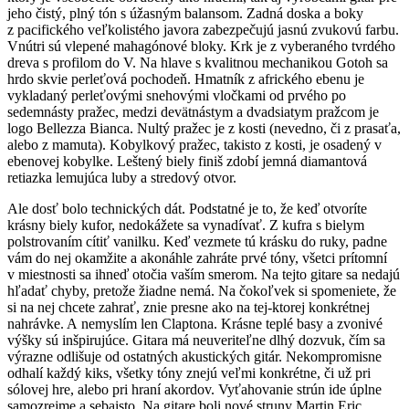
jeho čistý, plný tón s úžasným balansom. Zadná doska a boky
z pacifického veľkolistého javora zabezpečujú jasnú zvukovú farbu.
Vnútri sú vlepené mahagónové bloky. Krk je z vyberaného tvrdého
dreva s profilom do V. Na hlave s kvalitnou mechanikou Gotoh sa
hrdo skvie perleťová pochodeň. Hmatník z afrického ebenu je
vykladaný perleťovými snehovými vločkami od prvého po
sedemnásty pražec, medzi devätnástym a dvadsiatym pražcom je
logo Bellezza Bianca. Nultý pražec je z kosti (nevedno, či z prasaťa,
alebo z mamuta). Kobylkový pražec, takisto z kosti, je osadený v
ebenovej kobylke. Leštený biely finiš zdobí jemná diamantová
retiazka lemujúca luby a stredový otvor.
Ale dosť bolo technických dát. Podstatné je to, že keď otvoríte
krásny biely kufor, nedokážete sa vynadívať. Z kufra s bielym
polstrovaním cítiť vanilku. Keď vezmete tú krásku do ruky, padne
vám do nej okamžite a akonáhle zahráte prvé tóny, všetci prítomní
v miestnosti sa ihneď otočia vaším smerom. Na tejto gitare sa nedajú
hľadať chyby, pretože žiadne nemá. Na čokoľvek si spomeniete, že
si na nej chcete zahrať, znie presne ako na tej-ktorej konkrétnej
nahrávke. A nemyslím len Claptona. Krásne teplé basy a zvonivé
výšky sú inšpirujúce. Gitara má neuveriteľne dlhý dozvuk, čím sa
výrazne odlišuje od ostatných akustických gitár. Nekompromisne
odhalí každý kiks, všetky tóny znejú veľmi konkrétne, či už pri
sólovej hre, alebo pri hraní akordov. Vyťahovanie strún ide úplne
samozrejme a sebaisto. Na gitare boli nové struny Martin Eric