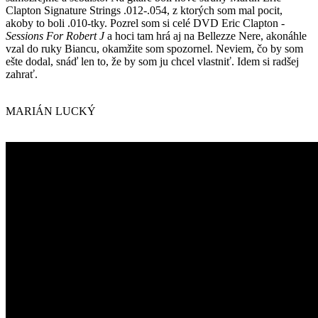
Clapton Signature Strings .012-.054, z ktorých som mal pocit,
akoby to boli .010-tky. Pozrel som si celé DVD Eric Clapton -
Sessions For Robert J
a hoci tam hrá aj na Bellezze Nere, akonáhle
vzal do ruky Biancu, okamžite som spozornel. Neviem, čo by som
ešte dodal, snáď len to, že by som ju chcel vlastniť. Idem si radšej
zahrať.
MARIÁN LUCKÝ