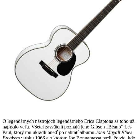
O legendárnych nástrojoch legendárneho Erica Claptona sa toho už
napísalo veľa. Všetci zasvätení poznajú jeho Gibson „Beano“ Les
Paul, ktorý mu ukradli hneď po nahratí albumu
John Mayall Blues
Breakers
v roku 1966 a o ktorom Joe Bonnamassa tvrdí, že vie, kde