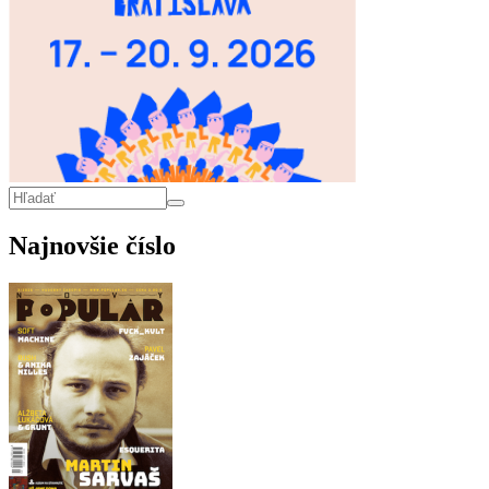
Vyhľadávanie
Hľadať
Najnovšie číslo