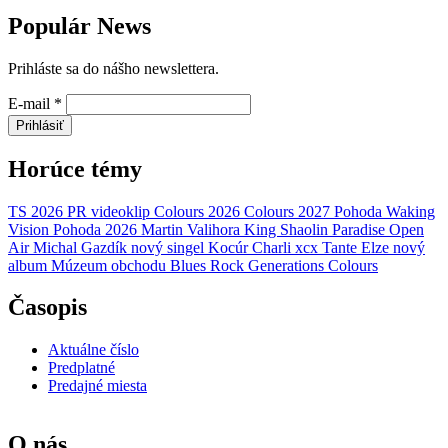
Populár News
Prihláste sa do nášho newslettera.
E-mail
*
Prihlásiť
Horúce témy
TS 2026
PR
videoklip
Colours 2026
Colours 2027
Pohoda
Waking
Vision
Pohoda 2026
Martin Valihora
King Shaolin
Paradise Open
Air
Michal Gazdík
nový singel
Kocúr
Charli xcx
Tante Elze
nový
album
Múzeum obchodu
Blues Rock Generations
Colours
Časopis
Aktuálne číslo
Predplatné
Predajné miesta
O nás