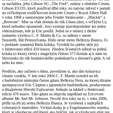
sa nachádza, jeho Gibson SG „The Fool“, známy z obdobia Cream,
Gibson ES335, ktorý používal dlhé roky, no najviac utkvel v pamäti
na veľkolepom rozlúčkovom koncerte Cream v Royal Albert Hall
v roku 1968 a samozrejme jeho Fendre Stratocastre - „Blackie“ a
„Brownie“. Mne sa však dostala do rúk Gitara (áno, s veľkým G),
ktorú nehodno opomenúť, hoci existuje pravdepodobne len jeden
videozáznam, kde ju Eric použil. Jedná sa o nástroj z dielne
známeho výrobcu C. F. Martin & Co. so sídlom v meste
Nazareth, štát Pennsylvania. Hrdo nesie meno Bellezza Bianca, čo
v preklade znamená Biela kráska. Vyrobili ho (alebo skôr ju)
v limitovanej edícii 410 kusov. Zhodou šťastných náhod sa jediná
kráska (o ktorej viem) s magickým číslom 373 dostala aj k nám na
Slovensko do rúk bratislavského podnikateľa a zberateľa gitár. A od
neho ku mne.
Predtým, ako začnem s ódou, povedzme si, ako táto krásavica
vlastne vznikla. V lete roku 2004 C. F. Martin uviedol na trh
s hudobnými nástrojmi čiernu gitaru Bellezza Nera, na ktorej dizajne
spolupracoval Eric Clapton s japonským hudobníkom, producentom
a dizajnérom Hiroshi Fujiwarom. Jednalo sa taktiež o limitovanú
edíciu 476 kusov. Táto gitara sa objavila napríklad na Ericovom
albume
Me And Mr. Johnson
. Necelé dva roky na to, v roku 2006,
prišla na trh jej sestra Bellezza Bianca. Je vyrobená z najlepších
vyberaných materiálov. Vrchná doska je z Engelmannovho smreku,
ktorý je všeobecne obľúbený ako hráčmi, tak aj výrobcami gitár pre