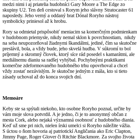
medzi nimi i aj priatelia hudobníci Gary Moore a The Edge zo
skupiny U2. Ten deň cestoval s Rorym jeho slávny Stratocaster 61
naposledy. Jeho verný a oddaný brat Dónal Roryho nástroj
symbolicky priniesol až k hrobu.
Rory sa odmietal prispôsobiť meniacim sa komerčným podmienkam
v hudobnom priemysle, nikdy nemal sklon k povrchnostiam, nikdy
na seba neupozorňoval žiadnymi škandálmi, jediné, čím sa skutočne
preslávil, bola, a vždy bude, jeho skvelá hudba. V súkromí to bol
príjemný a skromný človek, ktorý síce rád posedel s kamarátmi, ale
mediálnemu dianiu sa radšej vyhýbal. Pochybnými praktikami
komerčne zdeformovaného hudobného trhu opovrhoval a chcel
vždy zostať nezávislým. Je skutočne jedným z mála, kto si tieto
zásady uchoval až do konca svojich dní.
Memoáre
Keby ste sa spýtali niekoho, kto osobne Roryho poznal, určite by
vám moje slova potvrdil. A je jedno, či je to anonymný občan z
mesta Cork, alebo nejaká významná osobnosť z hudobného diania.
Keď už sme pri nich, nielen írski umelci si Roryho náležite vážia.
S úctou o ňom hovoria aj patriotickí Angličania ako Eric Clapton,
Jimmy Page, Roger Glover či Ritchie Blackmore. Za svojho života