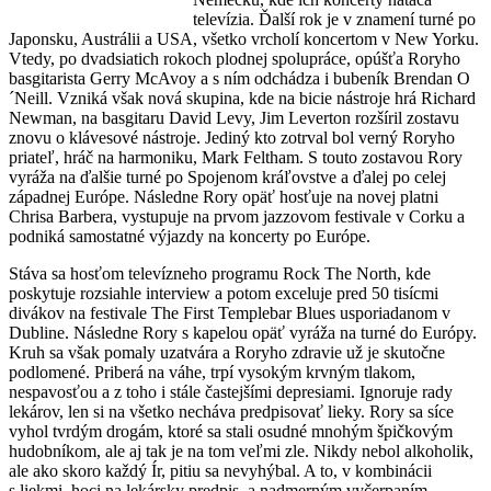
televízia. Ďalší rok je v znamení turné po
Japonsku, Austrálii a USA, všetko vrcholí koncertom v New Yorku.
Vtedy, po dvadsiatich rokoch plodnej spolupráce, opúšťa Roryho
basgitarista Gerry McAvoy a s ním odchádza i bubeník Brendan O
´Neill. Vzniká však nová skupina, kde na bicie nástroje hrá Richard
Newman, na basgitaru David Levy, Jim Leverton rozšíril zostavu
znovu o klávesové nástroje. Jediný kto zotrval bol verný Roryho
priateľ, hráč na harmoniku, Mark Feltham. S touto zostavou Rory
vyráža na ďalšie turné po Spojenom kráľovstve a ďalej po celej
západnej Európe. Následne Rory opäť hosťuje na novej platni
Chrisa Barbera, vystupuje na prvom jazzovom festivale v Corku a
podniká samostatné výjazdy na koncerty po Európe.
Stáva sa hosťom televízneho programu Rock The North, kde
poskytuje rozsiahle interview a potom exceluje pred 50 tisícmi
divákov na festivale The First Templebar Blues usporiadanom v
Dubline. Následne Rory s kapelou opäť vyráža na turné do Európy.
Kruh sa však pomaly uzatvára a Roryho zdravie už je skutočne
podlomené. Priberá na váhe, trpí vysokým krvným tlakom,
nespavosťou a z toho i stále častejšími depresiami. Ignoruje rady
lekárov, len si na všetko necháva predpisovať lieky. Rory sa síce
vyhol tvrdým drogám, ktoré sa stali osudné mnohým špičkovým
hudobníkom, ale aj tak je na tom veľmi zle. Nikdy nebol alkoholik,
ale ako skoro každý Ír, pitiu sa nevyhýbal. A to, v kombinácii
s liekmi, hoci na lekársky predpis, a nadmerným vyčerpaním