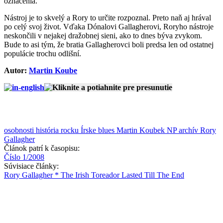
označenia.
Nástroj je to skvelý a Rory to určite rozpoznal. Preto naň aj hrával
po celý svoj život. Vďaka Dónalovi Gallagherovi, Roryho nástroje
neskončili v nejakej dražobnej sieni, ako to dnes býva zvykom.
Bude to asi tým, že bratia Gallagherovci boli predsa len od ostatnej
populácie trochu odlišní.
Autor:
Martin Koube
osobnosti
história rocku
Írske blues
Martin Koubek
NP archív
Rory
Gallagher
Článok patrí k časopisu:
Číslo 1/2008
Súvisiace články:
Rory Gallagher * The Irish Toreador Lasted Till The End