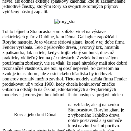
nevie, ale dodnes existuje splátkový kalendár, kde sú zaznamenané
jednotlivé čiastky, ktorými Rory zo svojich skromných príjmov
vytúžený nástroj zaplatil.
Tohto bájneho Stratocastra som zblízka videl na výstave
elektrických gitár v Dubline, kam Dónal Gallagher zapožičal i
Roryho nástroje. Je to vlastne sériová gitara, ktorú v tej dobe firma
Fender vyrábala. Telo z jelšového dreva, javorový krk, hmatník
z palisandra, lak na tele, kedysi trojfarebný sunburst, dnes už
prakticky viditeľný len na pár miestach. Zvyšok bol neustálym
používaním zbrúsený, vie sa však, že staré nitrolaky mali síce dobré
rezonančné vlastnosti, ale boli aj dosť nepevné. So zreteľom na
zvuk je to asi dobre, ale z estetického hľadiska by to človek
pomerov neznalý možno zavrhol. Tieto modely začala firma Fender
produkovať už v roku 1960, kedy chcela konkurovať značke
Gibson a odstúpila na čas od jednofarebných a dvojfarebných
modelov s javorovými hmatníkmi. Tento postup sa prejavil nielen
na vzhľade, ale aj na zvuku
Stratocastrov. Roryho gitara je
Rory a jeho brat Dónal
z výborného ľahkého dreva,
dobre postavená a aj snímače
ktosi navinul veľmi poctivo.
Zvuk prenášaný z nástroja je dosť silný, ale zase nie tak, aby