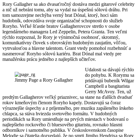
Rory Gallagher sa ako dvasaťročný dostáva medzi gitarové celebrity
a nič už nebráni tomu, aby sa vydal na úspešnú sólovú dráhu. Pri
tom samozrejme nechýba verný brat Dónal, ktorý, hoci sám
hudobník, odovzdáva svoje organizačné schopnosti do služieb
Roryho. Veľké šťastie bratov Gallagherovcov stretlo v osobe
legendárneho managera Led Zeppelin, Petera Granta. Ten veľmi
rýchlo rozpoznal, že Rory je výnimočná osobnosť, skromný,
komunikatívny človek s obrovským hudobným zaujatím, vôľou,
vytrvalosťou a hlavne talentom. Grant vtedy pomohol rozbehnúť a
nasmerovať Roryho sólovú kariéru. Brat Dónal mal vtedy pre
manažérsku prácu jedného z najlepších učiteľov.
Udalosti sa dávajú rýchlo
do pohybu. K Rorymu sa
Jimmy Page a Rory Gallagher
pridávajú bubeník Wilgar
Campbell a basgitarista
Gerry McAvoy. Ten, už
predtým Gallagherov veľký priaznivec, sa stane na ďalších dvadsať
rokov kmeňovým členom Roryho kapely. Dostavujú sa čoraz
výraznejšie úspechy a z príjemného, pre muziku zapáleného írskeho
chlapca, sa stáva hviezda svetového formátu. V hudobných
periodikách sa Rory umiestňuje na prvých miestach v bodovaní o
najlepšieho rockového či bluesového gitaristu, rovnako hlasmi
odborníkov i samotného publika. V československom časopise
Melodie sa čitatelia dozvedajú, že po smrti Jimiho Hendrixa sa Rory