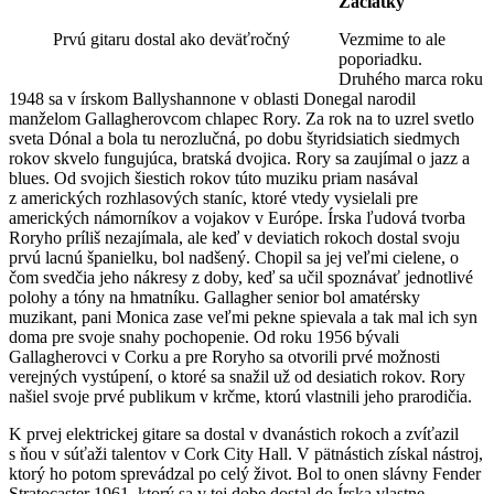
Začiatky
Prvú gitaru dostal ako deväťročný
Vezmime to ale
poporiadku.
Druhého marca roku
1948 sa v írskom Ballyshannone v oblasti Donegal narodil
manželom Gallagherovcom chlapec Rory. Za rok na to uzrel svetlo
sveta Dónal a bola tu nerozlučná, po dobu štyridsiatich siedmych
rokov skvelo fungujúca, bratská dvojica. Rory sa zaujímal o jazz a
blues. Od svojich šiestich rokov túto muziku priam nasával
z amerických rozhlasových staníc, ktoré vtedy vysielali pre
amerických námorníkov a vojakov v Európe. Írska ľudová tvorba
Roryho príliš nezajímala, ale keď v deviatich rokoch dostal svoju
prvú lacnú španielku, bol nadšený. Chopil sa jej veľmi cielene, o
čom svedčia jeho nákresy z doby, keď sa učil spoznávať jednotlivé
polohy a tóny na hmatníku. Gallagher senior bol amatérsky
muzikant, pani Monica zase veľmi pekne spievala a tak mal ich syn
doma pre svoje snahy pochopenie. Od roku 1956 bývali
Gallagherovci v Corku a pre Roryho sa otvorili prvé možnosti
verejných vystúpení, o ktoré sa snažil už od desiatich rokov. Rory
našiel svoje prvé publikum v krčme, ktorú vlastnili jeho prarodičia.
K prvej elektrickej gitare sa dostal v dvanástich rokoch a zvíťazil
s ňou v súťaži talentov v Cork City Hall. V pätnástich získal nástroj,
ktorý ho potom sprevádzal po celý život. Bol to onen slávny Fender
Stratocaster 1961, ktorý sa v tej dobe dostal do Írska vlastne