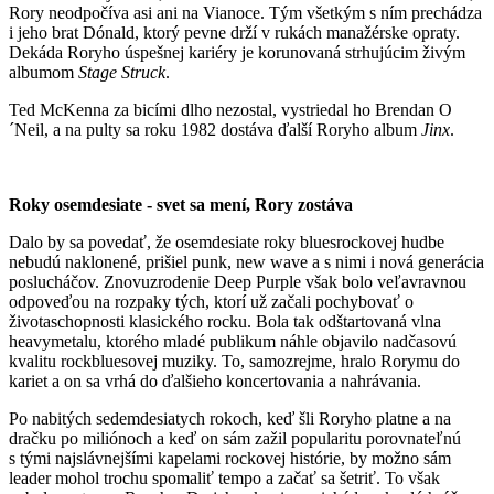
Rory neodpočíva asi ani na Vianoce. Tým všetkým s ním prechádza
i jeho brat Dónald, ktorý pevne drží v rukách manažérske opraty.
Dekáda Roryho úspešnej kariéry je korunovaná strhujúcim živým
albumom
Stage Struck
.
Ted McKenna za bicími dlho nezostal, vystriedal ho Brendan O
´Neil, a na pulty sa roku 1982 dostáva ďalší Roryho album
Jinx
.
Roky osemdesiate - svet sa mení, Rory zostáva
Dalo by sa povedať, že osemdesiate roky bluesrockovej hudbe
nebudú naklonené, prišiel punk, new wave a s nimi i nová generácia
poslucháčov. Znovuzrodenie Deep Purple však bolo veľavravnou
odpoveďou na rozpaky tých, ktorí už začali pochybovať o
životaschopnosti klasického rocku. Bola tak odštartovaná vlna
heavymetalu, ktorého mladé publikum náhle objavilo nadčasovú
kvalitu rockbluesovej muziky. To, samozrejme, hralo Rorymu do
kariet a on sa vrhá do ďalšieho koncertovania a nahrávania.
Po nabitých sedemdesiatych rokoch, keď šli Roryho platne a na
dračku po miliónoch a keď on sám zažil popularitu porovnateľnú
s tými najslávnejšími kapelami rockovej histórie, by možno sám
leader mohol trochu spomaliť tempo a začať sa šetriť. To však