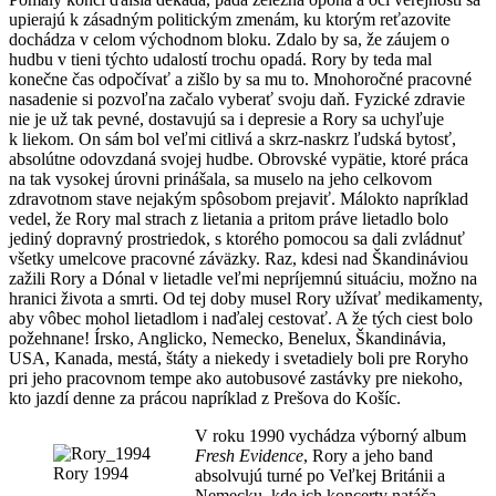
upierajú k zásadným politickým zmenám, ku ktorým reťazovite
dochádza v celom východnom bloku. Zdalo by sa, že záujem o
hudbu v tieni týchto udalostí trochu opadá. Rory by teda mal
konečne čas odpočívať a zišlo by sa mu to. Mnohoročné pracovné
nasadenie si pozvoľna začalo vyberať svoju daň. Fyzické zdravie
nie je už tak pevné, dostavujú sa i depresie a Rory sa uchyľuje
k liekom. On sám bol veľmi citlivá a skrz-naskrz ľudská bytosť,
absolútne odovzdaná svojej hudbe. Obrovské vypätie, ktoré práca
na tak vysokej úrovni prinášala, sa muselo na jeho celkovom
zdravotnom stave nejakým spôsobom prejaviť. Málokto napríklad
vedel, že Rory mal strach z lietania a pritom práve lietadlo bolo
jediný dopravný prostriedok, s ktorého pomocou sa dali zvládnuť
všetky umelcove pracovné záväzky. Raz, kdesi nad Škandináviou
zažili Rory a Dónal v lietadle veľmi nepríjemnú situáciu, možno na
hranici života a smrti. Od tej doby musel Rory užívať medikamenty,
aby vôbec mohol lietadlom i naďalej cestovať. A že tých ciest bolo
požehnane! Írsko, Anglicko, Nemecko, Benelux, Škandinávia,
USA, Kanada, mestá, štáty a niekedy i svetadiely boli pre Roryho
pri jeho pracovnom tempe ako autobusové zastávky pre niekoho,
kto jazdí denne za prácou napríklad z Prešova do Košíc.
V roku 1990 vychádza výborný album
Fresh Evidence
, Rory a jeho band
Rory 1994
absolvujú turné po Veľkej Británii a
Nemecku, kde ich koncerty natáča