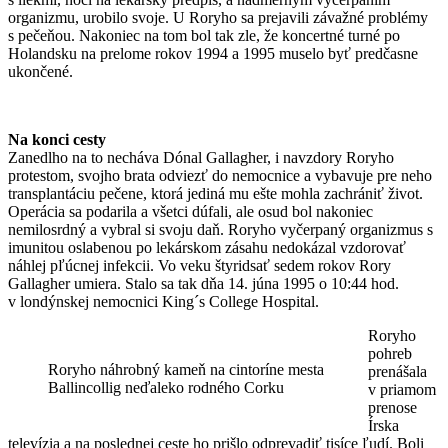
organizmu, urobilo svoje. U Roryho sa prejavili závažné problémy
s pečeňou. Nakoniec na tom bol tak zle, že koncertné turné po
Holandsku na prelome rokov 1994 a 1995 muselo byť predčasne
ukončené.
Na konci cesty
Zanedlho na to necháva Dónal Gallagher, i navzdory Roryho
protestom, svojho brata odviezť do nemocnice a vybavuje pre neho
transplantáciu pečene, ktorá jediná mu ešte mohla zachrániť život.
Operácia sa podarila a všetci dúfali, ale osud bol nakoniec
nemilosrdný a vybral si svoju daň. Roryho vyčerpaný organizmus s
imunitou oslabenou po lekárskom zásahu nedokázal vzdorovať
náhlej pľúcnej infekcii. Vo veku štyridsať sedem rokov Rory
Gallagher umiera. Stalo sa tak dňa 14. júna 1995 o 10:44 hod.
v londýnskej nemocnici King´s College Hospital.
Roryho
pohreb
Roryho náhrobný kameň na cintoríne mesta
prenášala
Ballincollig neďaleko rodného Corku
v priamom
prenose
Írska
televízia a na poslednej ceste ho prišlo odprevadiť tisíce ľudí. Boli