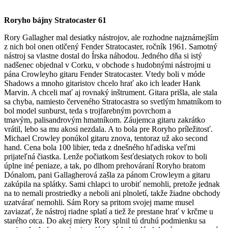
Roryho bájny Stratocaster 61
Rory Gallagher mal desiatky nástrojov, ale rozhodne najznámejším
z nich bol onen otlčený Fender Stratocaster, ročník 1961. Samotný
nástroj sa vlastne dostal do Írska náhodou. Jedného dňa si istý
nadšenec objednal v Corku, v obchode s hudobnými nástrojmi u
pána Crowleyho gitaru Fender Stratocaster. Vtedy boli v móde
Shadows a mnoho gitaristov chcelo hrať ako ich leader Hank
Marvin. A chceli mať aj rovnaký inštrument. Gitara prišla, ale stala
sa chyba, namiesto červeného Stratocastra so svetlým hmatníkom to
bol model sunburst, teda s trojfarebným povrchom a
tmavým, palisandrovým hmatníkom. Záujemca gitaru zakrátko
vrátil, lebo sa mu akosi nezdala. A to bola pre Roryho príležitosť.
Michael Crowley ponúkol gitaru znova, tentoraz už ako second
hand. Cena bola 100 libier, teda z dnešného hľadiska veľmi
prijateľná čiastka. Lenže počiatkom šesťdesiatych rokov to boli
úplne iné peniaze, a tak, po dlhom prehováraní Roryho bratom
Dónalom, pani Gallagherová zašla za pánom Crowleym a gitaru
zakúpila na splátky. Sami chlapci to urobiť nemohli, pretože jednak
na to nemali prostriedky a neboli ani plnoletí, takže žiadne obchody
uzatvárať nemohli. Sám Rory sa pritom svojej mame musel
zaviazať, že nástroj riadne splatí a tiež že prestane hrať v krčme u
starého otca. Do akej miery Rory splnil tú druhú podmienku sa