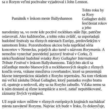
sa o Rorym veľmi pochvalne vyjadroval i John Lennon.
Tohto roku by
sa Rory
Pamätník v írskom meste Ballyshannon
Gallagher dožil
šesťdesiat rokov
a jeho
narodeniny sa, vo svete kde poctivé rockblues stále žije, patrične
oslavovali. Ako každoročne, a tohto roku zvlášť, sa usporiadajú
hudobné festivaly na rôznych miestach Európy, predovšetkým v
samotnom Írsku. Pozoruhodnou akciou bola napríklad séria
koncertov v Nemecku, pojatých ako turné s názvom
Rorymania
. A
nemožno vynechať pravidelný jazzový festival v Corku, či
niekoľkodenné hudobné sviatky
Rory Gallagher International
Tribute Festival
v írskom Ballyshannonu. Takýchto akcií sa
zúčastňuje mnoho bluesových a rockblueosvých skupín z rôznych
končín sveta, vrátane množstva coverbandov, ktoré sa prezentujú
hlavne interpretáciou skladieb z Roryho repertoáru. Na tom všetkom
má veľkú zásluhu Dónal Gallagher, ktorý pamiatku svojho bratra
ctí, opatruje a nedovolí, aby sa na Roryho zabudlo. Vďaka nemu sa
k nám dostanú aj rôzne kompilácie a nové, zatiaľ nepublikované,
záznamy živých vystúpení.
Už zopár rokov môžete v rôznych európskych krajinách nachádzať
miesta zasvätené Rorymu. Najviac ich bude v Írsku, čo dokresľuje,