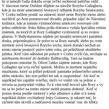
že si tamojší ľudia dokážu svoje veľké osobnosti patrične vážiť.
V hlavnom meste Dubline dôjdete na nárožie Roryho Gallaghera,
kde je na stene umiestnený bronzový odliatok Roryho Stratocastra.
V Corku môžete postáť na námestí, ktoré nesie Roryho meno alebo
navštíviť po ňom pomenované divadlo, prípadne zájsť do Národnej
knižnice, kde je tomuto výnimočnému umelcovi venované celé
jedno oddelenie. Írska štátna pošta dokonca vydala špeciálnu emisiu
známok, na ktorých je Rory Gallagher vyobrazený aj so svojou
gitarou. V Ballyshannonu nájdete pri tunajšej nemocnici pamätnú
dosku, pripomínajúcu, že práve tu sa Rory narodil, alebo po ceste
stretnete novú bronzovú Roryho sochu, ktorú domáci nechali na
tomto mieste postaviť práve tohto roku, pri príležitosti okrúhleho
jubilea. Keď vám náhodou pri pobyte v Corku zvýši čas, nechajte sa
autobusom doviezť do dedinky Ballincollig. Tam na malom
pokojnom cintoríne St. Oliver ľahko nájdete miesto, kde Rory
Gallagher spí svoj večný spánok. Možno tu stretnete nejakého
muzikanta, ktorý sa prišiel pokloniť pamiatke jedinečného umelca
alebo niekoho, kto sem prišiel len tak si zaspomínať. Ale keď tu
napríklad len zapálite sviečku, niečo vo vnútri vás sa pohne a
otvoria sa pomyselné vrátka. To k vám totiž hovorí sám Rory a vy
ste sa ho práve na tomto mieste mohli priamo dotknúť. Keď si
potom doma pustíte niektorý z jeho albumov a dáte si k tomu
napríklad dobre vychladený írsky Guinness, je takmer isté, že
začnete túto skvelú a nadčasovú muziku vnímať viac do hĺbky.