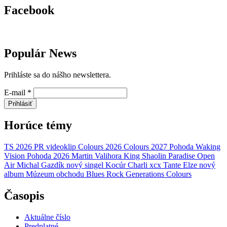
Facebook
Populár News
Prihláste sa do nášho newslettera.
E-mail
*
Prihlásiť
Horúce témy
TS 2026
PR
videoklip
Colours 2026
Colours 2027
Pohoda
Waking
Vision
Pohoda 2026
Martin Valihora
King Shaolin
Paradise Open
Air
Michal Gazdík
nový singel
Kocúr
Charli xcx
Tante Elze
nový
album
Múzeum obchodu
Blues Rock Generations
Colours
Časopis
Aktuálne číslo
Predplatné