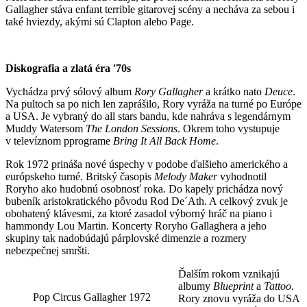
Gallagher stáva enfant terrible gitarovej scény a necháva za sebou i
také hviezdy, akými sú Clapton alebo Page.
Diskografia a zlatá éra '70s
Vychádza prvý sólový album
Rory Gallagher
a krátko nato
Deuce
.
Na pultoch sa po nich len zaprášilo, Rory vyráža na turné po Európe
a USA. Je vybraný do all stars bandu, kde nahráva s legendárnym
Muddy Watersom
The London Sessions
. Okrem toho vystupuje
v televíznom pprograme
Bring It All Back Home
.
Rok 1972 prináša nové úspechy v podobe ďalšieho amerického a
európskeho turné. Britský časopis
Melody Maker
vyhodnotil
Roryho ako hudobnú osobnosť roka. Do kapely prichádza nový
bubeník aristokratického pôvodu Rod De´Ath. A celkový zvuk je
obohatený klávesmi, za ktoré zasadol výborný hráč na piano i
hammondy Lou Martin. Koncerty Roryho Gallaghera a jeho
skupiny tak nadobúdajú párplovské dimenzie a rozmery
nebezpečnej smršti.
Ďalším rokom vznikajú
albumy
Blueprint
a
Tattoo.
Pop Circus Gallagher 1972
Rory znovu vyráža do USA