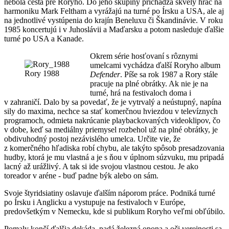
nebola cesta pre Roryho. Do jeho skupiny prichádza skvelý hráč na
harmoniku Mark Feltham a vyrážajú na turné po Írsku a USA, ale aj
na jednotlivé vystúpenia do krajín Beneluxu či Škandinávie. V roku
1985 koncertujú i v Juhoslávii a Maďarsku a potom nasleduje ďalšie
turné po USA a Kanade.
Okrem série hosťovaní s rôznymi
umelcami vychádza ďalší Roryho album
Rory 1988
Defender
. Píše sa rok 1987 a Rory stále
pracuje na plné obrátky. Ak nie je na
turné, hrá na festivaloch doma i
v zahraničí. Dalo by sa povedať, že je vytrvalý a neústupný, napína
sily do maxima, nechce sa stať komerčnou hviezdou v televíznych
programoch, odmieta nakrúcanie playbackovaných videoklipov, čo
v dobe, keď sa mediálny priemysel rozbehol už na plné obrátky, je
obdivuhodný postoj nezávislého umelca. Určite vie, že
z komerčného hľadiska robí chybu, ale takýto spôsob presadzovania
hudby, ktorá je mu vlastná a je s ňou v úplnom súzvuku, mu pripadá
lacný až urážlivý. A tak si ide svojou vlastnou cestou. Je ako
toreador v aréne - buď padne býk alebo on sám.
Svoje štyridsiatiny oslavuje ďalším náporom práce. Podniká turné
po Írsku i Anglicku a vystupuje na festivaloch v Európe,
predovšetkým v Nemecku, kde si publikum Roryho veľmi obľúbilo.
Pomaly končí ďalšia dekáda, padá železná opona a oči verejnosti sa