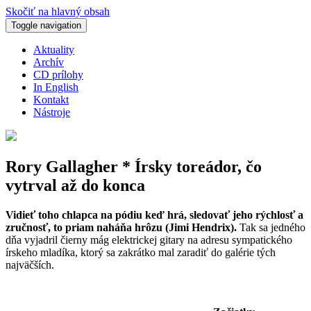
Skočiť na hlavný obsah
Toggle navigation
Aktuality
Archív
CD prílohy
In English
Kontakt
Nástroje
Rory Gallagher * Írsky toreádor, čo
vytrval až do konca
Vidieť toho chlapca na pódiu keď hrá, sledovať jeho rýchlosť a
zručnosť, to priam naháňa hrôzu (Jimi Hendrix).
Tak sa jedného
dňa vyjadril čierny mág elektrickej gitary na adresu sympatického
írskeho mladíka, ktorý sa zakrátko mal zaradiť do galérie tých
najväčších.