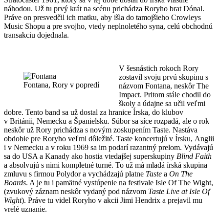
náhodou. Už tu prvý krát na scénu prichádza Roryho brat Dónal.
Práve on presvedčil ich matku, aby išla do tamojšieho Crowleys
Music Shopu a pre svojho, vtedy neplnoletého syna, celú obchodnú
transakciu dojednala.
V šesnástich rokoch Rory
zostavil svoju prvú skupinu s
Fontana, Rory v popredí
názvom Fontana, neskôr The
Impact. Pritom stále chodil do
školy a údajne sa učil veľmi
dobre. Tento band sa už dostal za hranice Írska, do klubov
v Británii, Nemecku a Španielsku. Súbor sa síce rozpadá, ale o rok
neskôr už Rory prichádza s novým zoskupením Taste. Nastáva
obdobie pre Roryho veľmi dôležité. Taste koncertujú v Írsku, Anglii
i v Nemecku a v roku 1969 sa im podarí razantný prelom. Vydávajú
sa do USA a Kanady ako hostia vtedajšej superskupiny
Blind Faith
a absolvujú s nimi kompletné turné. To už má mladá írská skupina
zmluvu s firmou Polydor a vychádzajú platne
Taste
a
On The
Boards
. A je tu i pamätné vystúpenie na festivale Isle Of The Wight,
(zvukový záznam neskôr vydaný pod názvom
Taste Live at Isle Of
Wight
). Práve tu videl Roryho v akcii Jimi Hendrix a prejavil mu
vrelé uznanie.