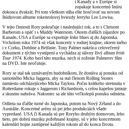
i Kanady a v Európe si
zopakuje koncertnú šnúru
dokonca dvakrát. Pri tom všetkom stíha ešte hosťovať na novom
štúdiovom albume rokenrolovej hviezdy Jerryho Lee Lewisa.
V tejto činnosti Rory pokračuje i nasledujúci rok, a to s Chrisom
Barberom a opäť i s Muddy Watersom. Okrem ďalších zájazdov po
Kanade, USA a Európe sa exportuje írske blues aj do Japonska.
Vrcholom roku 1974 sú však koncerty v rodnej krajine, okrem iného
i v Corku, Dubline a Belfaste. Tony Palmer nakrúca celovečerný
dokument z týchto vystúpení a vychádza aj slávny živý album
Irish
Tour 1974.
Koho baví táto muzika, nech si zoženie Palmerov film
na DVD. Iste neoľutuje.
Rory se stal tak uznávaným hudobníkom, že dostáva aj ponuku od
samotného Micka Jaggera, aby sa stal členom Rolling Stones
namiesto odcházejúceho Micka Taylora. Počas krátkeho stretnutia v
Rotterdame rokuje s Jaggerom i Richardsom, s celou kapelou jamuje
a skusmo nahráva. Nakoniec sa ale túto veľkolepú ponuku odmieta.
Odlieta na ďalšie turné do Japonska, potom na Nový Zéland a do
Austrálie. Koncertné arény sú pri jeho produkciách všade
vypredané. USA či Kanada sú pre Roryho druhým domovom, lebo
tieto, pre dobrú muziku požehnané krajiny, sú v jeho koncertnom
kalendári hojne zastúpené každým rokom až do konca života.