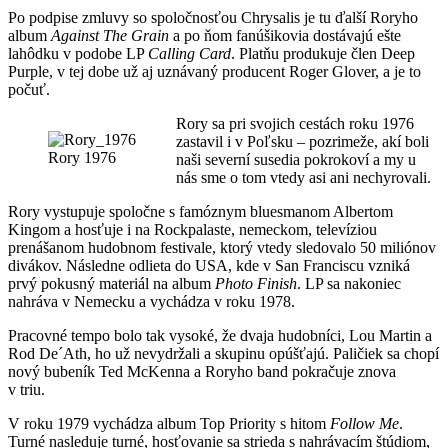
Po podpise zmluvy so spoločnosťou Chrysalis je tu ďalší Roryho
album
Against The Grain
a po ňom fanúšikovia dostávajú ešte
lahôdku v podobe LP
Calling Card
. Platňu produkuje člen Deep
Purple, v tej dobe už aj uznávaný producent Roger Glover, a je to
počuť.
Rory sa pri svojich cestách roku 1976
zastavil i v Poľsku – pozrimeže, akí boli
Rory 1976
naši severní susedia pokrokoví a my u
nás sme o tom vtedy asi ani nechyrovali.
Rory vystupuje spoločne s famóznym bluesmanom Albertom
Kingom a hosťuje i na Rockpalaste, nemeckom, televíziou
prenášanom hudobnom festivale, ktorý vtedy sledovalo 50 miliónov
divákov. Následne odlieta do USA, kde v San Franciscu vzniká
prvý pokusný materiál na album
Photo Finish
. LP sa nakoniec
nahráva v Nemecku a vychádza v roku 1978.
Pracovné tempo bolo tak vysoké, že dvaja hudobníci, Lou Martin a
Rod De´Ath, ho už nevydržali a skupinu opúšťajú. Paličiek sa chopí
nový bubeník Ted McKenna a Roryho band pokračuje znova
v triu.
V roku 1979 vychádza album Top Priority s hitom
Follow Me
.
Turné nasleduje turné, hosťovanie sa strieda s nahrávacím štúdiom,