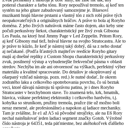
potieral charakter a farbu tónu. Rory nepoužíval tremolo, aj keď ten
systém na jeho gitare zabudovaný samozrejme je. Bluesoví
muzikanti hrajú hlavne prstami a vlastný tón z nich robí práve tých
neopakovateľných a originálnych hráčov. A práve to bola aj Roryho
doména. Z jeho živých nahrávok máme často dojem, ako keby sme
počuli perkusívny štekot, charakteristický pre živý zvuk Gibsona
Les Paula, na ktorý hral Jimmy Page v Led Zeppelin. Pritom Rory,
aj keď Gibsony mal tiež, hrával hlavne na svojho Stratocastra. Ale to
je práve to kúzlo, že keď je nástroj taký dobrý, dá sa z neho dostať
aj nečakané. (Podľa šťastných majiteľov reedície Roryho gitary
majú aj dnešné repliky z Custom Shopu charakteristický perkusívny
zvuk, posilnený výstup a vybudenejšie frekvenčné pásma v oblasti
stredov. Nechýba im ale ani otvorenosť na výškach, perfektný výber
materiálu a kvalitné spracovanie. Do detailov je okopírovaný aj
ošarpaný vzhľad nástroja. pozn. red.) Je nutné dodať, že okrem
zodratého laku a celkového opotrebovania povrchu, čo sú beztak
veci, ktoré dávajú nástroju tú správnu patinu, je i dnes Roryho
Stratocaster v bezchybnom stave. To znamená telo, krk, hmatník,
hlavica, vrátane perfektnej elektroniky i celkového hardvéru, t.j.
kobylka so struníkom, pružiny tremola, pražce (tie už možno boli
neraz menené, ale profesionálne) a napokon aj ladiace mechaniky.
Tam je zvláštne, že e1 až A5 sú pôvodné strojčeky, ale na E6 Rory
nechal nainštalovať jeden ladiaci segment značky Gotoh. Výrobné
číslo nástroja je 64351, teda päťmiestne, bez akéhokoľvek ďalšieho