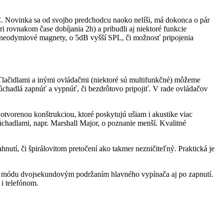
Novinka sa od svojho predchodcu naoko nelíši, má dokonca o pár
rovnakom čase dobíjania 2h) a pribudli aj niektoré funkcie
 neodymiové magnety, o 5dB vyšší SPL, či možnosť pripojenia
Tlačidlami a inými ovládačmi (niektoré sú multifunkčné) môžeme
 slúchadlá zapnúť a vypnúť, či bezdrôtovo pripojiť. V rade ovládačov
 otvorenou konštrukciou, ktoré poskytujú ušiam i akustike viac
úchadlami, napr. Marshall Major, o poznanie menší. Kvalitné
nutí, či špirálovitom pretočení ako takmer nezničiteľný. Praktická je
ieho módu dvojsekundovým podržaním hlavného vypínača aj po zapnutí.
 i telefónom.