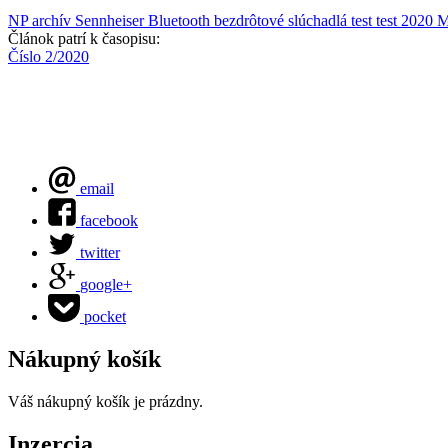
NP archív
Sennheiser
Bluetooth
bezdrôtové slúchadlá
test
test 2020
M
Článok patrí k časopisu:
Číslo 2/2020
email
facebook
twitter
google+
pocket
Nákupný košík
Váš nákupný košík je prázdny.
Inzercia