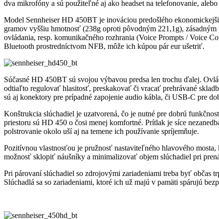
dva mikrofóny a sú použiteľné aj ako headset na telefonovanie, alebo
Model Sennheiser HD 450BT je inováciou predošlého ekonomickejši
gramov vyššiu hmotnosť (238g oproti pôvodným 221,1g), zásadným plu
ovládania, resp. komunikačného rozhrania (Voice Prompts / Voice C
Bluetooth prostredníctvom NFB, môže ich kúpou pár eur ušetriť.
Súčasné HD 450BT sú svojou výbavou predsa len trochu ďalej. Ovláda
odtiaľto regulovať hlasitosť, preskakovať či vracať prehrávané skladb
sú aj konektory pre prípadné zapojenie audio kábla, či USB-C pre do
Konštrukcia slúchadiel je uzatvorená, čo je nutné pre dobrú funkčnosť
priestoru sú HD 450 o čosi menej komfortné. Prítlak je síce nezanedb
polstrovanie okolo uší aj na temene ich používanie spríjemňuje.
Pozitívnou vlastnosťou je pružnosť nastaviteľného hlavového mosta, kt
možnosť sklopiť náušníky a minimalizovať objem slúchadiel pri prenáš
Pri párovaní slúchadiel so zdrojovými zariadeniami treba byť občas 
Slúchadlá sa so zariadeniami, ktoré ich už majú v pamäti spárujú bez