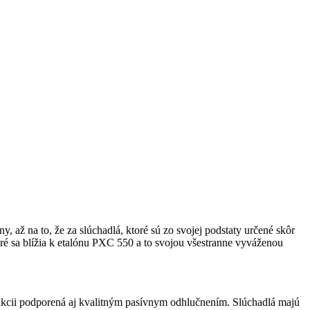
 až na to, že za slúchadlá, ktoré sú zo svojej podstaty určené skôr
ré sa blížia k etalónu PXC 550 a to svojou všestranne vyváženou
ukcii podporená aj kvalitným pasívnym odhlučnením. Slúchadlá majú