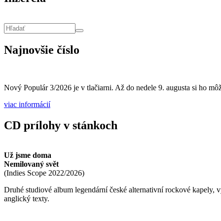
Vyhľadávanie
Hľadať
Najnovšie číslo
Nový Populár 3/2026 je v tlačiarni. Až do nedele 9. augusta si ho môže
viac informácií
CD prílohy v stánkoch
Už jsme doma
Nemilovaný svět
(
Indies Scope
2022/2026
)
Druhé studiové album legendární české alternativní rockové kapely,
anglický texty.