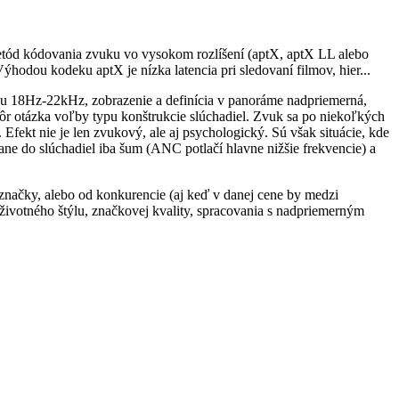
metód kódovania zvuku vo vysokom rozlíšení (aptX, aptX LL alebo
odou kodeku aptX je nízka latencia pri sledovaní filmov, hier...
ahu 18Hz-22kHz, zobrazenie a definícia v panoráme nadpriemerná,
skôr otázka voľby typu konštrukcie slúchadiel. Zvuk sa po niekoľkých
 Efekt nie je len zvukový, ale aj psychologický. Sú však situácie, kde
ane do slúchadiel iba šum (ANC potlačí hlavne nižšie frekvencie) a
j značky, alebo od konkurencie (aj keď v danej cene by medzi
životného štýlu, značkovej kvality, spracovania s nadpriemerným