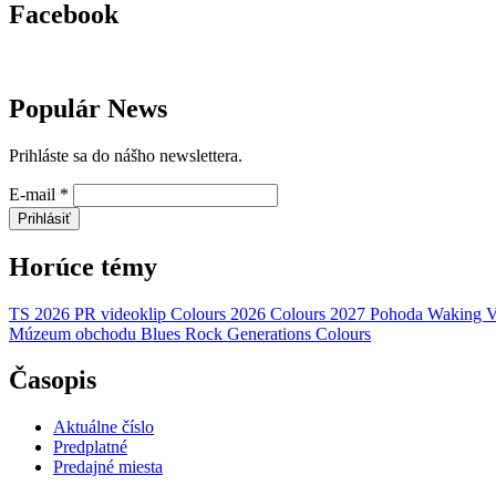
Facebook
Populár News
Prihláste sa do nášho newslettera.
E-mail
*
Prihlásiť
Horúce témy
TS 2026
PR
videoklip
Colours 2026
Colours 2027
Pohoda
Waking V
Múzeum obchodu
Blues Rock Generations
Colours
Časopis
Aktuálne číslo
Predplatné
Predajné miesta