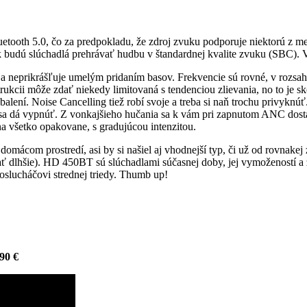
uetooth 5.0, čo za predpokladu, že zdroj zvuku podporuje niektorú z 
budú slúchadlá prehrávať hudbu v štandardnej kvalite zvuku (SBC). Výh
e a neprikrášľuje umelým pridaním basov. Frekvencie sú rovné, v rozs
rukcii môže zdať niekedy limitovaná s tendenciou zlievania, no to je 
alení. Noise Cancelling tiež robí svoje a treba si naň trochu privyknúť.
dy sa dá vypnúť. Z vonkajšieho hučania sa k vám pri zapnutom ANC dost
 na všetko opakovane, s gradujúcou intenzitou.
domácom prostredí, asi by si našiel aj vhodnejší typ, či už od rovnake
ť dlhšie). HD 450BT sú slúchadlami súčasnej doby, jej vymožeností a 
oslucháčovi strednej triedy. Thumb up!
90 €