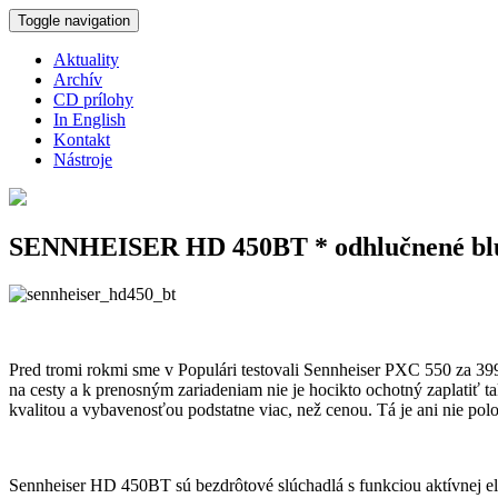
Skočiť na hlavný obsah
Toggle navigation
Aktuality
Archív
CD prílohy
In English
Kontakt
Nástroje
SENNHEISER HD 450BT * odhlučnené bluet
Pred tromi rokmi sme v Populári testovali Sennheiser PXC 550 za 399 
na cesty a k prenosným zariadeniam nie je hocikto ochotný zaplatiť 
kvalitou a vybavenosťou podstatne viac, než cenou. Tá je ani nie pol
Sennheiser HD 450BT sú bezdrôtové slúchadlá s funkciou aktívnej e