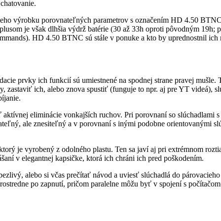
 chatovanie.
eho výrobku porovnateľných parametrov s označením HD 4.50 BTNC. 
som je však dlhšia výdrž batérie (30 až 33h oproti pôvodným 19h; pri 
ommands). HD 4.50 BTNC sú stále v ponuke a kto by uprednostnil ich
cie prvky ich funkcií sú umiestnené na spodnej strane pravej mušle. 
y, zastaviť ich, alebo znova spustiť (funguje to npr. aj pre YT videá),
bíjanie.
 aktívnej eliminácie vonkajších ruchov. Pri porovnaní so slúchadlami s
ateľný, ale znesiteľný a v porovnaní s inými podobne orientovanými sl
orý je vyrobený z odolného plastu. Ten sa javí aj pri extrémnom roztiah
aní v elegantnej kapsičke, ktorá ich chráni ich pred poškodením.
trpezlivý, alebo si včas prečítať návod a uviesť slúchadlá do párovac
prostredne po zapnutí, pričom paralelne môžu byť v spojení s počítačom