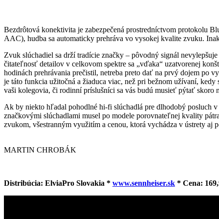
Bezdrôtová konektivita je zabezpečená prostredníctvom protokolu Bl
AAC), hudba sa automaticky prehráva vo vysokej kvalite zvuku. Inak 
Zvuk slúchadiel sa drží tradície značky – pôvodný signál nevylepšuj
čitateľnosť detailov v celkovom spektre sa „vďaka“ uzatvorenej konšt
hodinách prehrávania prečistil, netreba preto dať na prvý dojem po vyb
je táto funkcia užitočná a žiaduca viac, než pri bežnom užívaní, ke
vaši kolegovia, či rodinní príslušníci sa vás budú musieť pýtať skoro
Ak by niekto hľadal pohodlné hi-fi slúchadlá pre dlhodobý posluch v 
značkovými slúchadlami musel po modele porovnateľnej kvality pátra
zvukom, všestranným využitím a cenou, ktorá vychádza v ústrety aj p
MARTIN CHROBÁK
Distribúcia: ElviaPro Slovakia *
www.sennheiser.sk
* Cena: 169,