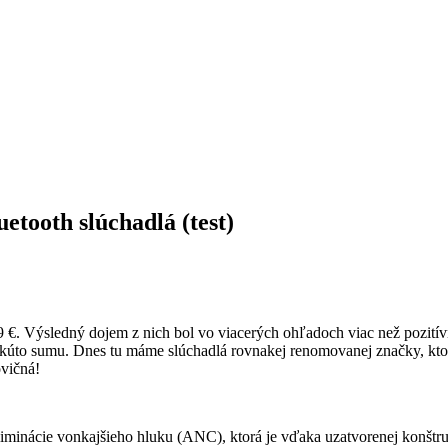
ooth slúchadlá (test)
€. Výsledný dojem z nich bol vo viacerých ohľadoch viac než pozitívny,
takúto sumu. Dnes tu máme slúchadlá rovnakej renomovanej značky, kto
ovičná!
liminácie vonkajšieho hluku (ANC), ktorá je vďaka uzatvorenej konštr