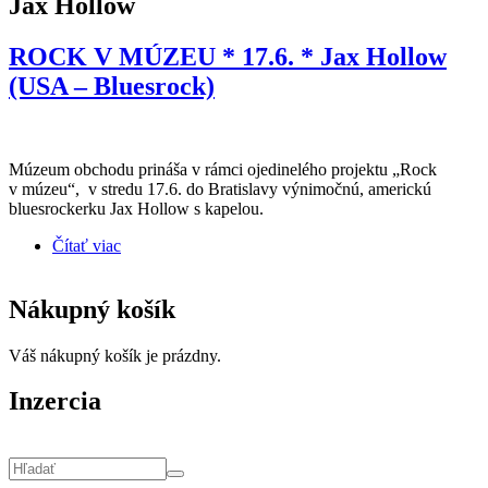
Jax Hollow
ROCK V MÚZEU * 17.6. * Jax Hollow
(USA – Bluesrock)
Múzeum obchodu prináša v rámci ojedinelého projektu „Rock
v múzeu“, v stredu 17.6. do Bratislavy výnimočnú, americkú
bluesrockerku Jax Hollow s kapelou.
Čítať viac
o ROCK V MÚZEU * 17.6. * Jax Hollow (USA –
Bluesrock)
Nákupný košík
Váš nákupný košík je prázdny.
Inzercia