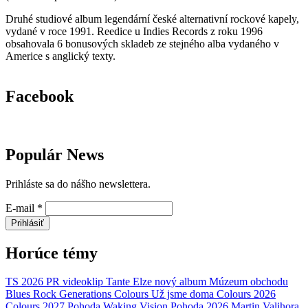
Druhé studiové album legendární české alternativní rockové kapely,
vydané v roce 1991. Reedice u Indies Records z roku 1996
obsahovala 6 bonusových skladeb ze stejného alba vydaného v
Americe s anglický texty.
Facebook
Populár News
Prihláste sa do nášho newslettera.
E-mail
*
Prihlásiť
Horúce témy
TS 2026
PR
videoklip
Tante Elze
nový album
Múzeum obchodu
Blues Rock Generations
Colours
Už jsme doma
Colours 2026
Colours 2027
Pohoda
Waking Vision
Pohoda 2026
Martin Valihora