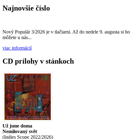
Vyhľadávanie
Hľadať
Najnovšie číslo
Nový Populár 3/2026 je v tlačiarni. Až do nedele 9. augusta si ho
môžete u nás...
viac informácií
CD prílohy v stánkoch
Už jsme doma
Nemilovaný svět
(
Indies Scope
2022/2026
)