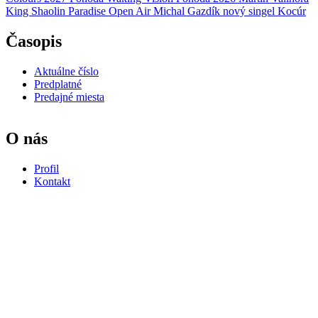
King Shaolin
Paradise Open Air
Michal Gazdík
nový singel
Kocúr
Časopis
Aktuálne číslo
Predplatné
Predajné miesta
O nás
Profil
Kontakt