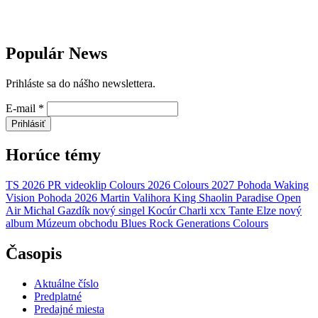
Populár News
Prihláste sa do nášho newslettera.
E-mail
*
Prihlásiť
Horúce témy
TS 2026
PR
videoklip
Colours 2026
Colours 2027
Pohoda
Waking
Vision
Pohoda 2026
Martin Valihora
King Shaolin
Paradise Open
Air
Michal Gazdík
nový singel
Kocúr
Charli xcx
Tante Elze
nový
album
Múzeum obchodu
Blues Rock Generations
Colours
Časopis
Aktuálne číslo
Predplatné
Predajné miesta