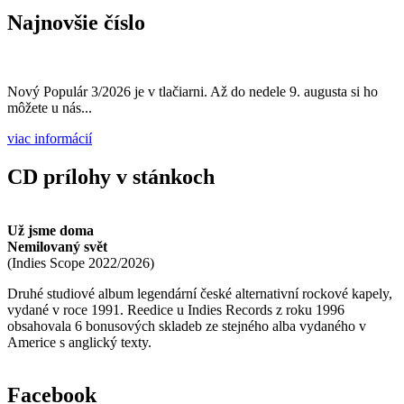
Vyhľadávanie
Hľadať
Najnovšie číslo
Nový Populár 3/2026 je v tlačiarni. Až do nedele 9. augusta si ho
môžete u nás...
viac informácií
CD prílohy v stánkoch
Už jsme doma
Nemilovaný svět
(
Indies Scope
2022/2026
)
Druhé studiové album legendární české alternativní rockové kapely,
vydané v roce 1991. Reedice u Indies Records z roku 1996
obsahovala 6 bonusových skladeb ze stejného alba vydaného v
Americe s anglický texty.
Facebook