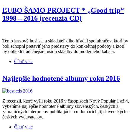
ĽUBO ŠAMO PROJECT * „Good trip“
1998 – 2016 (recenzia CD)
Tento jazzový huslista a skladateľ dlho hľadal spoluhráčov, ktorí by
boli schopní pretaviť jeho predstavy do konkrétnej podoby a ktorí
by obliekli tradičnejšie fusion skladby do moderného kabáta.
Čítať viac
o ĽUBO ŠAMO PROJECT * „Good trip“ 1998 –
2016 (recenzia CD)
Najlepšie hodnotené albumy roku 2016
Z recenzií, ktoré vyšli roku 2016 v časopisoch Nový Populár 1 až 4,
vyberáme najlepšie hodnotené albumy slovenských, českých a
zahraničných interpretov publikujúcich u domácich, tj slovenských a
českých vydavateľov.
Čítať viac
o Najlepšie hodnotené albumy roku 2016