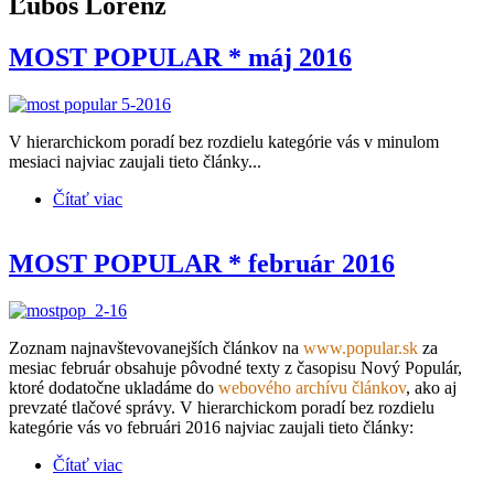
Ľuboš Lorenz
MOST POPULAR * máj 2016
V hierarchickom poradí bez rozdielu kategórie vás v minulom
mesiaci najviac zaujali tieto články...
Čítať viac
o MOST POPULAR * máj 2016
MOST POPULAR * február 2016
Zoznam najnavštevovanejších článkov na
www.popular.sk
za
mesiac február obsahuje pôvodné texty z časopisu Nový Populár,
ktoré dodatočne ukladáme do
webového archívu článkov
, ako aj
prevzaté tlačové správy. V hierarchickom poradí bez rozdielu
kategórie vás vo februári 2016 najviac zaujali tieto články:
Čítať viac
o MOST POPULAR * február 2016