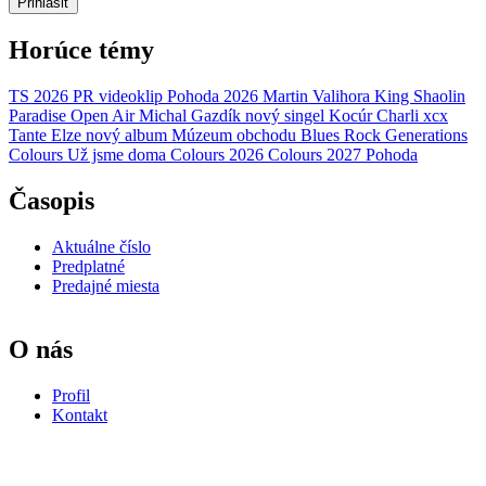
Prihlásiť
Horúce témy
TS 2026
PR
videoklip
Pohoda 2026
Martin Valihora
King Shaolin
Paradise Open Air
Michal Gazdík
nový singel
Kocúr
Charli xcx
Tante Elze
nový album
Múzeum obchodu
Blues Rock Generations
Colours
Už jsme doma
Colours 2026
Colours 2027
Pohoda
Časopis
Aktuálne číslo
Predplatné
Predajné miesta
O nás
Profil
Kontakt