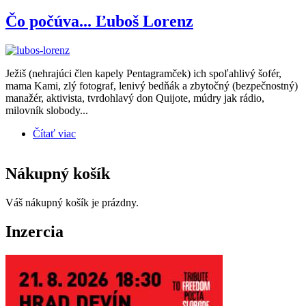
Čo počúva... Ľuboš Lorenz
Ježiš (nehrajúci člen kapely Pentagramček) ich spoľahlivý šofér,
mama Kami, zlý fotograf, lenivý bedňák a zbytočný (bezpečnostný)
manažér, aktivista, tvrdohlavý don Quijote, múdry jak rádio,
milovník slobody...
Čítať viac
o Čo počúva... Ľuboš Lorenz
Nákupný košík
Váš nákupný košík je prázdny.
Inzercia