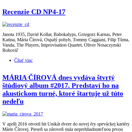
po 20 rokoch
Recenzie CD NP4-17
Janota 1935, David Kollar, Babokalyps, Grzegorz Karnas, Peter
Katina, Mária Čírová, Ospalý pohyb, Tommy Caggiani, Filip Tůma,
Vanda, The Players, Improvisation Quartet, Oliver Nosaczynski
Bohovič
Čítať viac
o Recenzie CD NP4-17
MÁRIA ČÍROVÁ dnes vydáva štvrtý
štúdiový album #2017. Predstaví ho na
akustickom turné, ktoré štartuje už túto
nedeľu
V apríli 2016 otvoril hit Unikát dvere do novej éry speváckej kariéry
Márie Čírovej. Pieseň sa zároveň stala neprehliadnuteľnou prvou