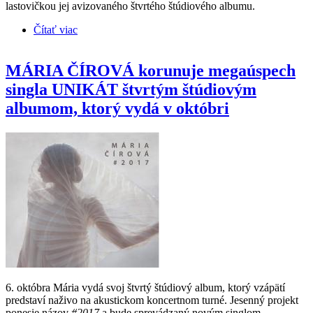
lastovičkou jej avizovaného štvrtého štúdiového albumu.
Čítať viac
o MÁRIA ČÍROVÁ dnes vydáva štvrtý štúdiový
album #2017. Predstaví ho na akustickom turné,
ktoré štartuje už túto nedeľu
MÁRIA ČÍROVÁ korunuje megaúspech
singla UNIKÁT štvrtým štúdiovým
albumom, ktorý vydá v októbri
6. októbra Mária vydá svoj štvrtý štúdiový album, ktorý vzápätí
predstaví naživo na akustickom koncertnom turné. Jesenný projekt
ponesie názov
#2017
a bude sprevádzaný novým singlom