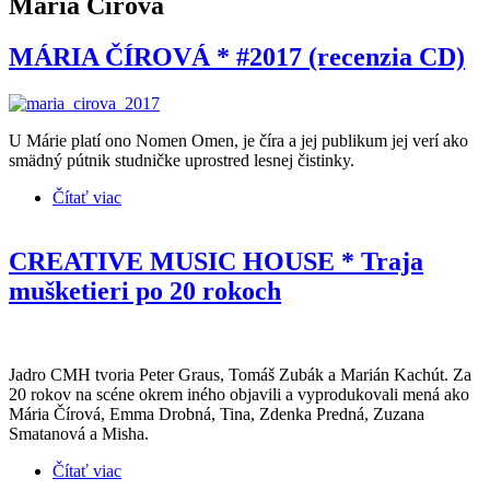
Mária Čírová
MÁRIA ČÍROVÁ * #2017 (recenzia CD)
U Márie platí ono Nomen Omen, je číra a jej publikum jej verí ako
smädný pútnik studničke uprostred lesnej čistinky.
Čítať viac
o MÁRIA ČÍROVÁ * #2017 (recenzia CD)
CREATIVE MUSIC HOUSE * Traja
mušketieri po 20 rokoch
Jadro CMH tvoria Peter Graus, Tomáš Zubák a Marián Kachút. Za
20 rokov na scéne okrem iného objavili a vyprodukovali mená ako
Mária Čírová, Emma Drobná, Tina, Zdenka Predná, Zuzana
Smatanová a Misha.
Čítať viac
o CREATIVE MUSIC HOUSE * Traja mušketieri