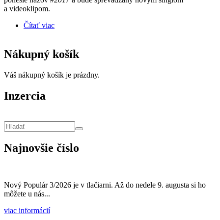
a videoklipom.
Čítať viac
o MÁRIA ČÍROVÁ korunuje megaúspech singla
UNIKÁT štvrtým štúdiovým albumom, ktorý vydá v
októbri
Nákupný košík
Váš nákupný košík je prázdny.
Inzercia
Vyhľadávanie
Hľadať
Najnovšie číslo
Nový Populár 3/2026 je v tlačiarni. Až do nedele 9. augusta si ho
môžete u nás...
viac informácií