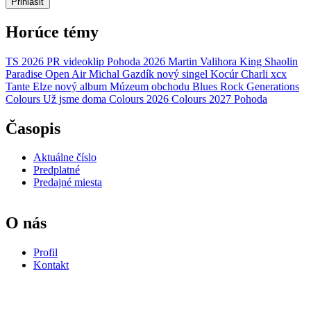
Prihlásiť
Horúce témy
TS 2026
PR
videoklip
Pohoda 2026
Martin Valihora
King Shaolin
Paradise Open Air
Michal Gazdík
nový singel
Kocúr
Charli xcx
Tante Elze
nový album
Múzeum obchodu
Blues Rock Generations
Colours
Už jsme doma
Colours 2026
Colours 2027
Pohoda
Časopis
Aktuálne číslo
Predplatné
Predajné miesta
O nás
Profil
Kontakt