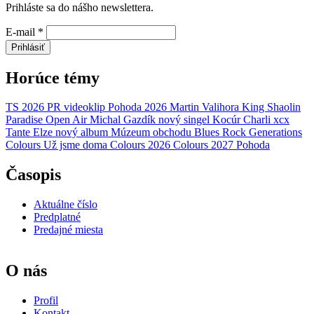
Prihláste sa do nášho newslettera.
E-mail
*
Prihlásiť
Horúce témy
TS 2026
PR
videoklip
Pohoda 2026
Martin Valihora
King Shaolin
Paradise Open Air
Michal Gazdík
nový singel
Kocúr
Charli xcx
Tante Elze
nový album
Múzeum obchodu
Blues Rock Generations
Colours
Už jsme doma
Colours 2026
Colours 2027
Pohoda
Časopis
Aktuálne číslo
Predplatné
Predajné miesta
O nás
Profil
Kontakt