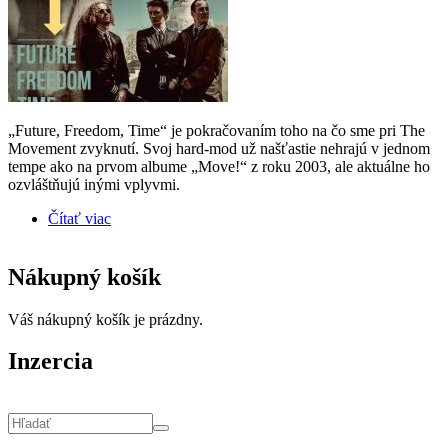
„Future, Freedom, Time“ je pokračovaním toho na čo sme pri The
Movement zvyknutí. Svoj hard-mod už našťastie nehrajú v jednom
tempe ako na prvom albume „Move!“ z roku 2003, ale aktuálne ho
ozvláštňujú inými vplyvmi.
Čítať viac
o THE MOVEMENT * Future Freedom Time
(recenzia CD)
Nákupný košík
Váš nákupný košík je prázdny.
Inzercia
Vyhľadávanie
Hľadať