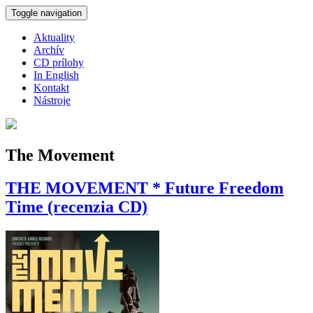
Skočiť na hlavný obsah
Toggle navigation
Aktuality
Archív
CD prílohy
In English
Kontakt
Nástroje
The Movement
THE MOVEMENT * Future Freedom
Time (recenzia CD)