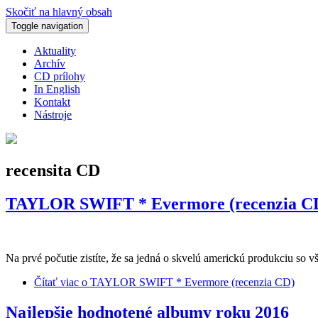
Skočiť na hlavný obsah
Toggle navigation
Aktuality
Archív
CD prílohy
In English
Kontakt
Nástroje
recensita CD
TAYLOR SWIFT * Evermore (recenzia C
Na prvé počutie zistíte, že sa jedná o skvelú americkú produkciu so 
Čítať viac
o TAYLOR SWIFT * Evermore (recenzia CD)
Najlepšie hodnotené albumy roku 2016