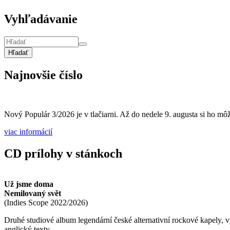
Vyhľadávanie
Hľadať
Najnovšie číslo
Nový Populár 3/2026 je v tlačiarni. Až do nedele 9. augusta si ho môže
viac informácií
CD prílohy v stánkoch
Už jsme doma
Nemilovaný svět
(
Indies Scope
2022/2026
)
Druhé studiové album legendární české alternativní rockové kapely,
anglický texty.