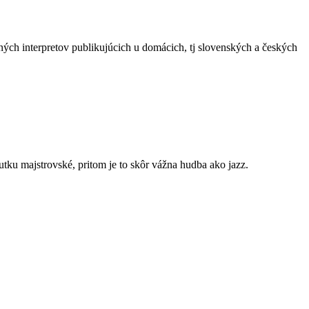
ných interpretov publikujúcich u domácich, tj slovenských a českých
utku majstrovské, pritom je to skôr vážna hudba ako jazz.