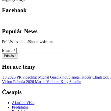
Facebook
Populár News
Prihláste sa do nášho newslettera.
E-mail
*
Prihlásiť
Horúce témy
TS 2026
PR
videoklip
Michal Gazdík
nový singel
Kocúr
Charli xcx
Vision
Pohoda 2026
Martin Valihora
King Shaolin
Časopis
Aktuálne číslo
Predplatné