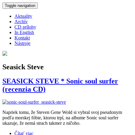
Skočiť na hlavný obsah
Toggle navigation
Aktuality
Archív
CD prílohy
In English
Kontakt
Nástroje
Seasick Steve
SEASICK STEVE * Sonic soul surfer
(recenzia CD)
Napriek tomu, že Steven Gene Wold si vybral svoj pseudonym
podľa morskej fóbie, ktorou trpí, na albume Sonic soul surfer
ukazuje, že nemá strach takmer z ničoho.
Čítať viac
o SEASICK STEVE * Sonic soul surfer (recenzia