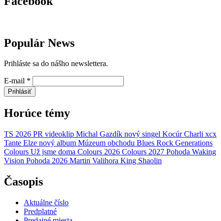
Facebook
Populár News
Prihláste sa do nášho newslettera.
E-mail
*
Prihlásiť
Horúce témy
TS 2026
PR
videoklip
Michal Gazdík
nový singel
Kocúr
Charli xcx
Tante Elze
nový album
Múzeum obchodu
Blues Rock Generations
Colours
Už jsme doma
Colours 2026
Colours 2027
Pohoda
Waking
Vision
Pohoda 2026
Martin Valihora
King Shaolin
Časopis
Aktuálne číslo
Predplatné
Predajné miesta