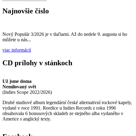
Vyhľadávanie
Hľadať
Najnovšie číslo
Nový Populár 3/2026 je v tlačiarni. Až do nedele 9. augusta si ho
môžete u nás...
viac informácií
CD prílohy v stánkoch
Už jsme doma
Nemilovaný svět
(
Indies Scope
2022/2026
)
Druhé studiové album legendární české alternativní rockové kapely,
vydané v roce 1991. Reedice u Indies Records z roku 1996
obsahovala 6 bonusových skladeb ze stejného alba vydaného v
Americe s anglický texty.