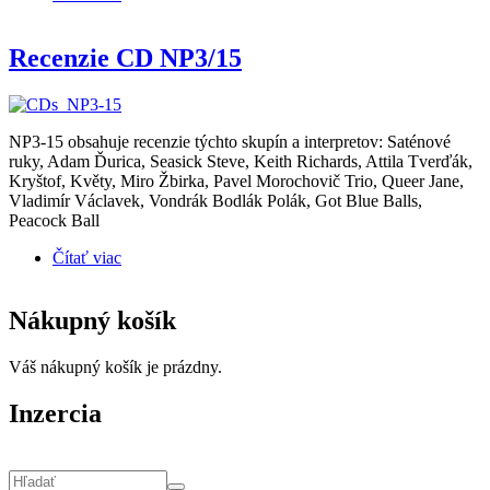
CD)
Recenzie CD NP3/15
NP3-15 obsahuje recenzie týchto skupín a interpretov: Saténové
ruky, Adam Ďurica, Seasick Steve, Keith Richards, Attila Tverďák,
Kryštof, Květy, Miro Žbirka, Pavel Morochovič Trio, Queer Jane,
Vladimír Václavek, Vondrák Bodlák Polák, Got Blue Balls,
Peacock Ball
Čítať viac
o Recenzie CD NP3/15
Nákupný košík
Váš nákupný košík je prázdny.
Inzercia