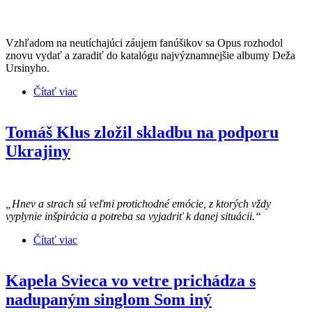
Vzhľadom na neutíchajúci záujem fanúšikov sa Opus rozhodol
znovu vydať a zaradiť do katalógu najvýznamnejšie albumy Deža
Ursinyho.
Čítať viac
o Opus vydal CD reedície najvýznamnejších
albumov Deža Ursinyho - Pevnina detstva a Nové
mapy ticha
Tomáš Klus zložil skladbu na podporu
Ukrajiny
„Hnev a strach sú veľmi protichodné emócie, z ktorých vždy
vyplynie inšpirácia a potreba sa vyjadriť k danej situácii.“
Čítať viac
o Tomáš Klus zložil skladbu na podporu Ukrajiny
Kapela Svieca vo vetre prichádza s
nadupaným singlom Som iný