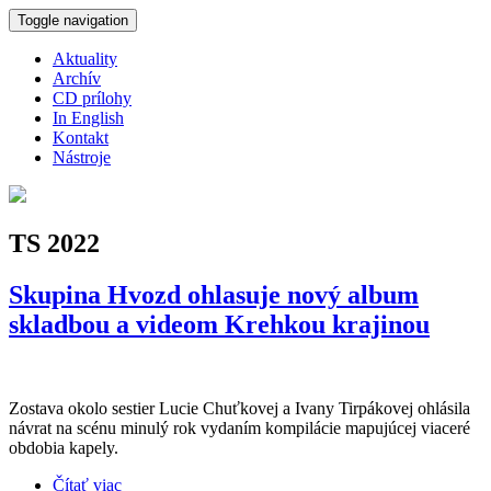
Skočiť na hlavný obsah
Toggle navigation
Aktuality
Archív
CD prílohy
In English
Kontakt
Nástroje
TS 2022
Skupina Hvozd ohlasuje nový album
skladbou a videom Krehkou krajinou
Zostava okolo sestier Lucie Chuťkovej a Ivany Tirpákovej ohlásila
návrat na scénu minulý rok vydaním kompilácie mapujúcej viaceré
obdobia kapely.
Čítať viac
o Skupina Hvozd ohlasuje nový album skladbou a