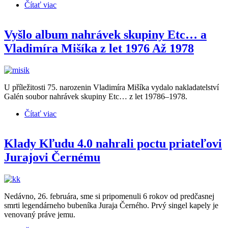
Čítať viac
o Radovan Hanko predstavuje k singlu s iskrou
alternatívy animovaný vizuál
Vyšlo album nahrávek skupiny Etc… a
Vladimíra Mišíka z let 1976 Až 1978
U příležitosti 75. narozenin Vladimíra Mišíka vydalo nakladatelství
Galén soubor nahrávek skupiny Etc… z let 19786–1978.
Čítať viac
o Vyšlo album nahrávek skupiny Etc… a Vladimíra
Mišíka z let 1976 Až 1978
Klady Kľudu 4.0 nahrali poctu priateľovi
Jurajovi Černému
Nedávno, 26. februára, sme si pripomenuli 6 rokov od predčasnej
smrti legendárneho bubeníka Juraja Černého. Prvý singel kapely je
venovaný práve jemu.