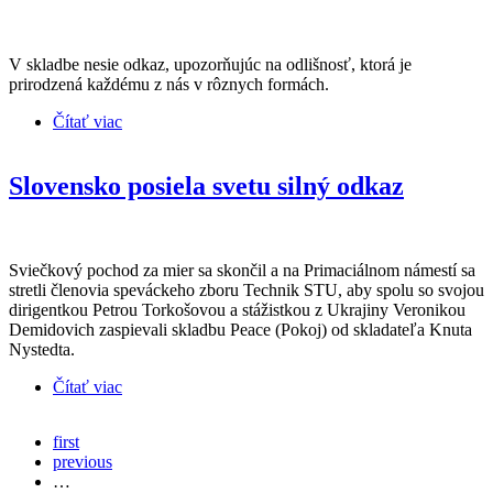
V skladbe nesie odkaz, upozorňujúc na odlišnosť, ktorá je
prirodzená každému z nás v rôznych formách.
Čítať viac
o Kapela Svieca vo vetre prichádza s nadupaným
singlom Som iný
Slovensko posiela svetu silný odkaz
Sviečkový pochod za mier sa skončil a na Primaciálnom námestí sa
stretli členovia speváckeho zboru Technik STU, aby spolu so svojou
dirigentkou Petrou Torkošovou a stážistkou z Ukrajiny Veronikou
Demidovich zaspievali skladbu Peace (Pokoj) od skladateľa Knuta
Nystedta.
Čítať viac
o Slovensko posiela svetu silný odkaz
first
previous
…