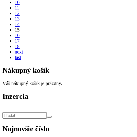
10
11
12
13
14
15
16
17
18
next
last
Nákupný košík
Váš nákupný košík je prázdny.
Inzercia
Vyhľadávanie
Hľadať
Najnovšie číslo