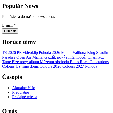
Populár News
Prihláste sa do nášho newslettera.
E-mail
*
Prihlásiť
Horúce témy
TS 2026
PR
videoklip
Pohoda 2026
Martin Valihora
King Shaolin
Paradise Open Air
Michal Gazdík
nový singel
Kocúr
Charli xcx
Tante Elze
nový album
Múzeum obchodu
Blues Rock Generations
Colours
Už jsme doma
Colours 2026
Colours 2027
Pohoda
Časopis
Aktuálne číslo
Predplatné
Predajné miesta
O nás