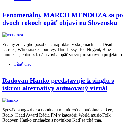
videom Krehkou krajinou
Fenomenálny MARCO MENDOZA sa po
dvoch rokoch opäť objaví na Slovensku
Známy zo svojho pôsobenia napríklad v skupinách The Dead
Daisies, Whitesnake, Journey, Thin Lizzy, Ted Nugent, Blue
murder... ,tentoraz k nám zavíta opäť so svojím sólovým projektom.
Čítať viac
o Fenomenálny MARCO MENDOZA sa po dvoch
rokoch opäť objaví na Slovensku
Radovan Hanko predstavuje k singlu s
iskrou alternatívy animovaný vizuál
Spevák, songwriter a nominant minuloročnej hudobnej ankety
Radio_Head Award Rádia FM v kategórii World music/Folk
Radovan Hanko prichádza s novinkou Keď sa trhá tma.