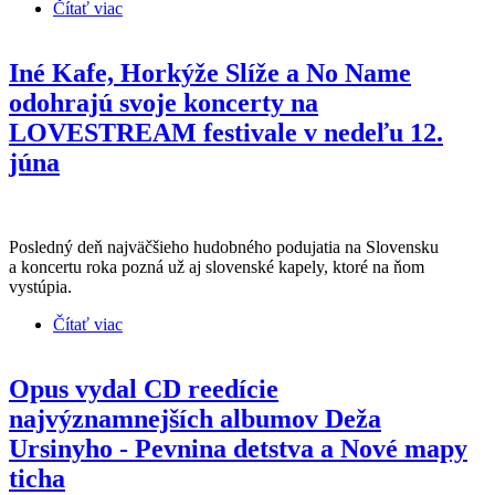
Čítať viac
o Klady Kľudu 4.0 nahrali poctu priateľovi Jurajovi
Černému
Iné Kafe, Horkýže Slíže a No Name
odohrajú svoje koncerty na
LOVESTREAM festivale v nedeľu 12.
júna
Posledný deň najväčšieho hudobného podujatia na Slovensku
a koncertu roka pozná už aj slovenské kapely, ktoré na ňom
vystúpia.
Čítať viac
o Iné Kafe, Horkýže Slíže a No Name odohrajú
svoje koncerty na LOVESTREAM festivale v
nedeľu 12. júna
Opus vydal CD reedície
najvýznamnejších albumov Deža
Ursinyho - Pevnina detstva a Nové mapy
ticha