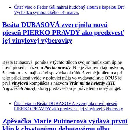
Čítať viac
o Fedor Gál nahral hudobný album s kapelou Drť.
Vychádza symbolického 14. marca.
Beáta DUBASOVÁ zverejnila novú
pieseň PIERKO PRAVDY ako predzvesť
jej vinylovej výberovky
Beáta Dubasová ponúka v týchto dňoch svojim fanúšikom úplne
novú pieseň s názvom
Pierko pravdy
. Nie je žiadnym tajomstvom,
že tento rok v máji oslávi speváčka okrúhle životné jubileum a pri
tejto príležitosti vyjde v polovici mája vo vydavateľstve OPUS jej
prvá
vinylová
kompilácia s názvom
Vráť mi tie hviezdy (XII.
Najväčších hitov)
,
ktorej predzvesťou je práve tento nový singel.
Čítať viac
o Beáta DUBASOVÁ zverejnila novú pieseň
PIERKO PRAVDY ako predzvesť jej vinylovej výberovky
Zpěvačka Marie Puttnerová vydává první
klip k chystanému debutovému albu