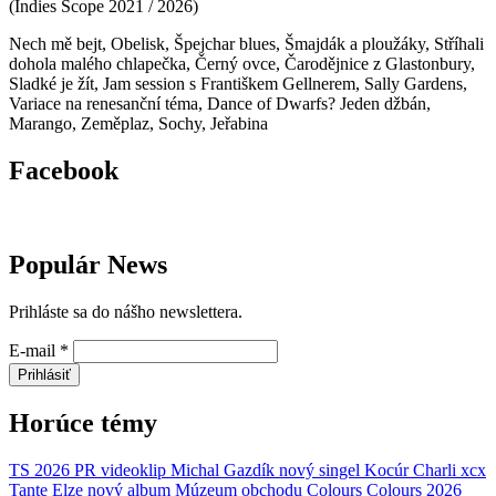
(
Indies Scope
2021 / 2026
)
Nech mě bejt, Obelisk, Špejchar blues, Šmajdák a ploužáky, Stříhali
dohola malého chlapečka, Černý ovce, Čarodějnice z Glastonbury,
Sladké je žít, Jam session s Františkem Gellnerem, Sally Gardens,
Variace na renesanční téma, Dance of Dwarfs? Jeden džbán,
Marango, Zeměplaz, Sochy, Jeřabina
Facebook
Populár News
Prihláste sa do nášho newslettera.
E-mail
*
Prihlásiť
Horúce témy
TS 2026
PR
videoklip
Michal Gazdík
nový singel
Kocúr
Charli xcx
Tante Elze
nový album
Múzeum obchodu
Colours
Colours 2026