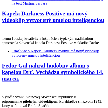
na text Martina Sarvaša
Kapela Darkness Positive má nový
videoklip vytvorený umelou inteligenciou
Tému ľudskej kreativity a inšpirácie s typickým nadhľadom
spracovala slovenská kapela Darkness Positive v skladbe Broke.
Čítať viac
o Kapela Darkness Positive má nový videoklip
vytvorený umelou inteligenciou
Fedor Gál nahral hudobný album s
kapelou Drť. Vychádza symbolického 14.
marca.
Výročie vzniku vojnovej Slovenskej republiky si
pripomíname
pilotným videoklipom ku skladbe
s názvom
1945
,
ktorý nafilmoval Braňo Špaček.