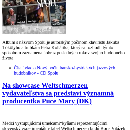
Album s názvom Spolu je autorským počinom klaviristu Jakuba
Tökölyho a trubkára Petra Kollárika, ktorý sa rozhodli týmto
spôsobom zaznamenať obraz posledných rokov svojho hudobného
života.
Čítať viac
o Nový počin bansko-bystrických jazzových
hudobníkov - CD Spolu
Na showcase Weltschmerzen
vydavateľstva sa predstaví významná
producentka Puce Mary (DK)
Medzi vystupujúcimi umelcami*kyňami reprezentujúcimi
slovenský experimentálny label Weltschmerzen budú Boris Vitázek,