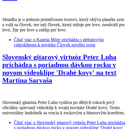
Skladba je o jednom primitívnom tvorovi, ktorý obýva planétu zem
a volá sa človek, ten istý človek, ktorý miluje pre love, nenávidí pre
love, žije pre love a zabíja pre love.
Čítať viac
o Kapela Möre prichádza s debutovým
videoklipom k novinke Človek nového sveta
Slovenský gitarový virtuóz Peter Luha
prichádza s poriadnou dávkou rocku v
novom videoklipe 'Drahé kovy' na text
Martina Sarvaša
Slovenský gitarista Peter Luha vydáva po dlhých rokoch prvý
oficiálny spievaný videoklip k svojej novinke Drahé kovy. Tento
univerzálny hudobník sa vracia k rockovým a bluesovým koreňom.
Čítať viac
o Slovenský gitarový virtuóz Peter Luha prichádza
s poriadnou dávkou rocku v novom videoklipe 'Drahé kovy'