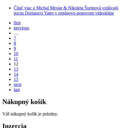
Čítať viac
o Michal Mesjar & Nikoleta Šurinová vzdávajú
poctu Dorianovi Yates v orgánovo-popovom videoklipe
first
previous
…
7
8
9
10
11
12
13
14
15
next
last
Nákupný košík
Váš nákupný košík je prázdny.
Inzercia