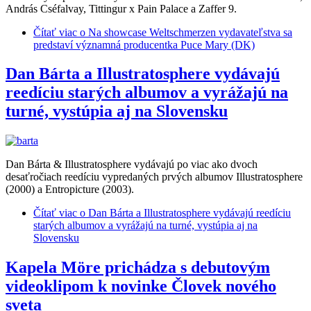
András Cséfalvay, Tittingur x Pain Palace a Zaffer 9.
Čítať viac
o Na showcase Weltschmerzen vydavateľstva sa
predstaví významná producentka Puce Mary (DK)
Dan Bárta a Illustratosphere vydávajú
reedíciu starých albumov a vyrážajú na
turné, vystúpia aj na Slovensku
Dan Bárta & Illustratosphere vydávajú po viac ako dvoch
desaťročiach reedíciu vypredaných prvých albumov Illustratosphere
(2000) a Entropicture (2003).
Čítať viac
o Dan Bárta a Illustratosphere vydávajú reedíciu
starých albumov a vyrážajú na turné, vystúpia aj na
Slovensku
Kapela Möre prichádza s debutovým
videoklipom k novinke Človek nového
sveta