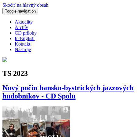
Skočiť na hlavný obsah
Toggle navigation
Aktuality
Archív
CD prílohy
In English
Kontakt
Nástroje
TS 2023
Nový počin bansko-bystrických jazzových
hudobníkov - CD Spolu