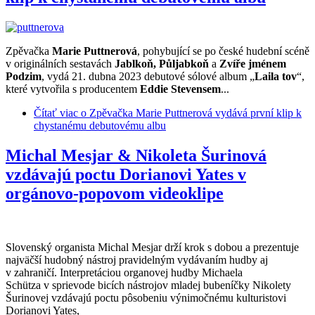
Zpěvačka
Marie Puttnerová
, pohybující se po české hudební scéně
v originálních sestavách
Jablkoň, Půljabkoň
a
Zvíře jménem
Podzim
, vydá 21. dubna 2023 debutové sólové album „
Laila tov
“,
které vytvořila s producentem
Eddie Stevensem
...
Čítať viac
o Zpěvačka Marie Puttnerová vydává první klip k
chystanému debutovému albu
Michal Mesjar & Nikoleta Šurinová
vzdávajú poctu Dorianovi Yates v
orgánovo-popovom videoklipe
Slovenský organista Michal Mesjar drží krok s dobou a prezentuje
najväčší hudobný nástroj pravidelným vydávaním hudby aj
v zahraničí. Interpretáciou organovej hudby Michaela
Schütza v sprievode bicích nástrojov mladej bubeníčky Nikolety
Šurinovej vzdávajú poctu pôsobeniu výnimočnému kulturistovi
Dorianovi Yates,