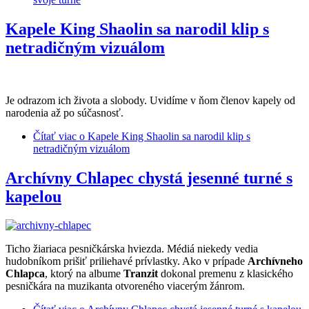
Kapele King Shaolin sa narodil klip s
netradičným vizuálom
Je odrazom ich života a slobody. Uvidíme v ňom členov kapely od
narodenia až po súčasnosť.
Čítať viac
o Kapele King Shaolin sa narodil klip s
netradičným vizuálom
Archívny Chlapec chystá jesenné turné s
kapelou
Ticho žiariaca pesničkárska hviezda. Médiá niekedy vedia
hudobníkom prišiť priliehavé prívlastky. Ako v prípade
Archívneho
Chlapca
, ktorý na albume
Tranzit
dokonal premenu z klasického
pesničkára na muzikanta otvoreného viacerým žánrom.