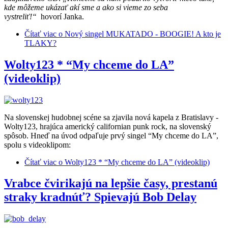
kde môžeme ukázať akí sme a ako si vieme zo seba
vystreliť!“
hovorí Janka.
Čítať viac
o Nový singel MUKATADO - BOOGIE! A kto je
TLAKY?
Wolty123 * “My chceme do LA”
(videoklip)
Na slovenskej hudobnej scéne sa zjavila nová kapela z Bratislavy -
Wolty123, hrajúca americký californian punk rock, na slovenský
spôsob. Hneď na úvod odpaľuje prvý singel “My chceme do LA”,
spolu s videoklipom:
Čítať viac
o Wolty123 * “My chceme do LA” (videoklip)
Vrabce čvirikajú na lepšie časy, prestanú
straky kradnúť? Spievajú Bob Delay