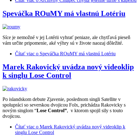
Čítať viac
o Archívny Chlapec chystá jesenné turné s kapelou
Speváčka ROuMY má vlastnú Lotériu
Síce je nemožné v jej Lotérii vyhrať peniaze, ale chytľavá pieseň
vám určite pripomenie, aké výhry sú v živote naozaj dôležité.
Čítať viac
o Speváčka ROuMY má vlastnú Lotériu
Marek Rakovický uvádza nový videoklip
k singlu Lose Control
Po islandskom debute Zjavenie, poslednom singli Satellite v
spolupráci so severskou dvojicou Folx, prichádza Rakovicky s
novým singlom “
Lose Control”
, v ktorom spojil sily s touto
dvojicou.
Čítať viac
o Marek Rakovický uvádza nový videoklip k
singlu Lose Control