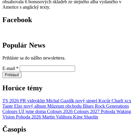
obsahovala 6 bonusových skladeb ze stejného alba vydaného v
Americe s anglický texty.
Facebook
Populár News
Prihláste sa do nášho newslettera.
E-mail
*
Prihlásiť
Horúce témy
TS 2026
PR
videoklip
Michal Gazdík
nový singel
Kocúr
Charli xcx
Tante Elze
nový album
Múzeum obchodu
Blues Rock Generations
Colours
Už jsme doma
Colours 2026
Colours 2027
Pohoda
Waking
Vision
Pohoda 2026
Martin Valihora
King Shaolin
Časopis