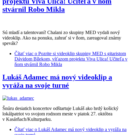
projektu Viva Ulica! Učiteľa v ňom
stvárnil Robo Mikla
Sú mladí a talentovaní! Chalani zo skupiny MED vydali nový
videoklip. Ako na ponuku, zahrať si v ňom, zareagoval známy
spevák?
Čítať viac
o Pozrite si videoklip skupiny MED s gitaristom
Dávidom Bílekom, víťazom projektu Viva Ulica! Učiteľa v
ňom stvárnil Robo Mikla
Lukáš Adamec má nový videoklip a
vyráža na svoje turné
Šnúru desiatich koncertov odštartuje Lukáš ako hrdý košický
lokálpatriot vo svojom rodnom meste v piatok 27. októbra
v Kasárňach/Kulturparku.
Čítať viac
o Lukáš Adamec má nový videoklip a vyráža na
svoje turné