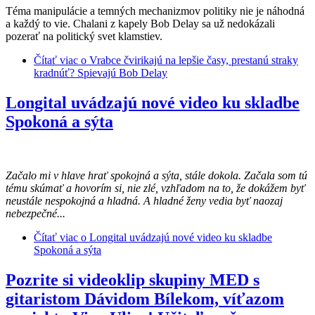
Téma manipulácie a temných mechanizmov politiky nie je náhodná
a každý to vie. Chalani z kapely Bob Delay sa už nedokázali
pozerať na politický svet klamstiev.
Čítať viac
o Vrabce čvirikajú na lepšie časy, prestanú straky
kradnúť? Spievajú Bob Delay
Longital uvádzajú nové video ku skladbe
Spokoná a sýta
Začalo mi v hlave hrať spokojná a sýta, stále dokola. Začala som tú
tému skúmať a hovorím si, nie zlé, vzhľadom na to, že dokážem byť
neustále nespokojná a hladná. A hladné ženy vedia byť naozaj
nebezpečné...
Čítať viac
o Longital uvádzajú nové video ku skladbe
Spokoná a sýta
Pozrite si videoklip skupiny MED s
gitaristom Dávidom Bílekom, víťazom