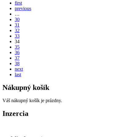
first
previous
…
30
31
32
33
34
35
36
37
38
next
last
Nákupný košík
Váš nákupný košík je prázdny.
Inzercia