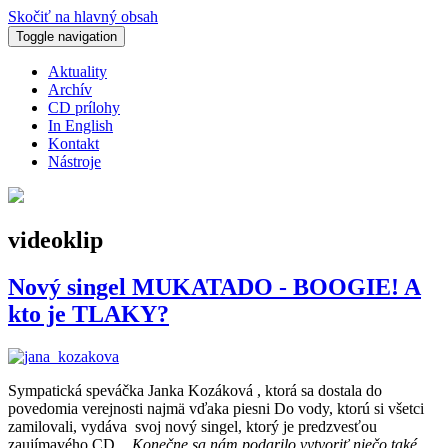
Skočiť na hlavný obsah
Toggle navigation
Aktuality
Archív
CD prílohy
In English
Kontakt
Nástroje
videoklip
Nový singel MUKATADO - BOOGIE! A
kto je TLAKY?
Sympatická speváčka Janka Kozáková , ktorá sa dostala do
povedomia verejnosti najmä vďaka piesni Do vody, ktorú si všetci
zamilovali, vydáva svoj nový singel, ktorý je predzvesťou
zaujímavého CD.
„Konečne sa nám podarilo vytvoriť niečo také,