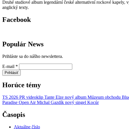
Druhé studiové album legendární české alternativní rockové kapely,
anglický texty.
Facebook
Populár News
Prihláste sa do nášho newslettera.
E-mail
*
Prihlásiť
Horúce témy
TS 2026
PR
videoklip
Tante Elze
nový album
Múzeum obchodu
Blu
Paradise Open Air
Michal Gazdík
nový singel
Kocúr
Časopis
Aktuálne číslo