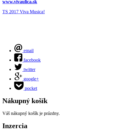
www.vivaulica.sk
TS 2017
Viva Musica!
email
facebook
twitter
google+
pocket
Nákupný košík
Váš nákupný košík je prázdny.
Inzercia