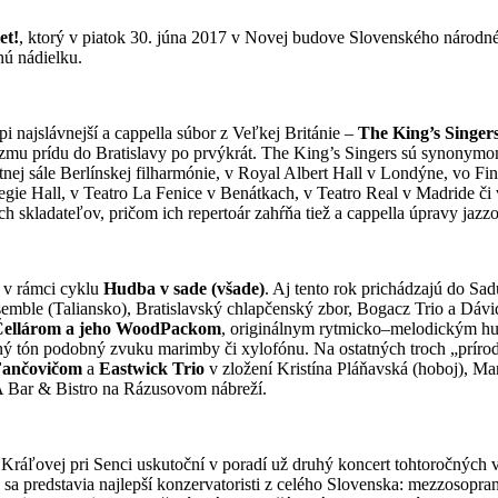
et!
, ktorý v piatok 30. júna 2017 v Novej budove Slovenského národnéh
nú nádielku.
i najslávnejší a cappella súbor z Veľkej Británie –
The King’s Singer
izmu prídu do Bratislavy po prvýkrát. The King’s Singers sú synonymom
ej sále Berlínskej filharmónie, v Royal Albert Hall v Londýne, vo Fin
e Hall, v Teatro La Fenice v Benátkach, v Teatro Real v Madride či v 
 skladateľov, pričom ich repertoár zahŕňa tiež a cappella úpravy jazz
v v rámci cyklu
Hudba v sade (všade)
. Aj tento rok prichádzajú do S
le (Taliansko), Bratislavský chlapčenský zbor, Bogacz Trio a Dávid B
Čellárom a jeho WoodPackom
, originálnym rytmicko–melodickým 
vený tón podobný zvuku marimby či xylofónu. Na ostatných troch „príro
 Fančovičom
a
Eastwick Trio
v zložení Kristína Pláňavská (hoboj), Ma
A Bar & Bistro na Rázusovom nábreží.
 Kráľovej pri Senci uskutoční v poradí už druhý koncert tohtoročných 
 sa predstavia najlepší konzervatoristi z celého Slovenska: mezzosopra