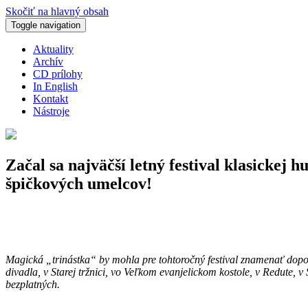
Skočiť na hlavný obsah
Toggle navigation
Aktuality
Archív
CD prílohy
In English
Kontakt
Nástroje
Začal sa najväčší letný festival klasickej 
špičkových umelcov!
Magická „trinástka“ by mohla pre tohtoročný festival znamenať dopo
divadla, v Starej tržnici, vo Veľkom evanjelickom kostole, v Redute
bezplatných.