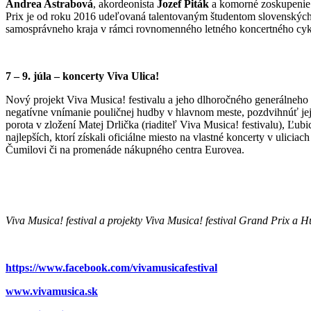
Andrea Astrabová
, akordeonista
Jozef Piták
a komorné zoskupeni
Prix je od roku 2016 udeľovaná talentovaným študentom slovenskýc
samosprávneho kraja v rámci rovnomenného letného koncertného cyk
7 – 9. júla – koncerty Viva Ulica!
Nový projekt Viva Musica! festivalu a jeho dlhoročného generálneho p
negatívne vnímanie pouličnej hudby v hlavnom meste, pozdvihnúť je
porota v zložení Matej Drlička (riaditeľ Viva Musica! festivalu), Ľub
najlepších, ktorí získali oficiálne miesto na vlastné koncerty v ulic
Čumilovi či na promenáde nákupného centra Eurovea.
Viva Musica! festival a projekty Viva Musica! festival Grand Prix a
https://www.facebook.com/vivamusicafestival
www.vivamusica.sk