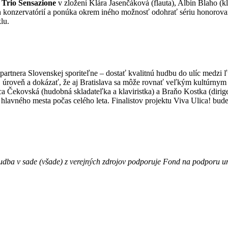
e
Trio Sensazione
v zložení Klára Jasenčáková (flauta), Albín Blaho (
h konzervatórií a ponúka okrem iného možnosť odohrať sériu honorov
lu.
artnera Slovenskej sporiteľne – dostať kvalitnú hudbu do ulíc medzi ľu
j úroveň a dokázať, že aj Bratislava sa môže rovnať veľkým kultúrny
ica Čekovská (hudobná skladateľka a klaviristka) a Braňo Kostka (dirige
iach hlavného mesta počas celého leta. Finalistov projektu Viva Ulica! 
 Hudba v sade (všade) z verejných zdrojov podporuje Fond na podporu u