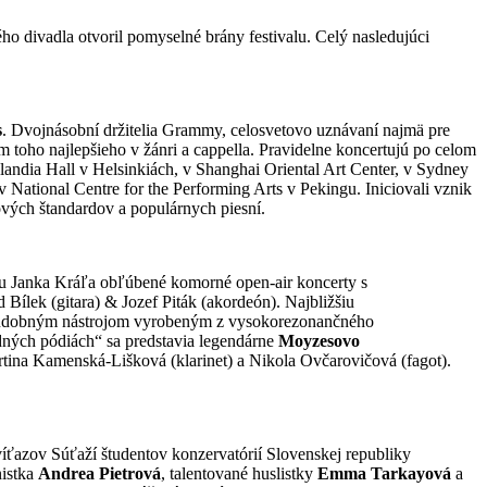
o divadla otvoril pomyselné brány festivalu. Celý nasledujúci
s
. Dvojnásobní držitelia Grammy, celosvetovo uznávaní najmä pre
 toho najlepšieho v žánri a cappella. Pravidelne koncertujú po celom
landia Hall v Helsinkiách, v Shanghai Oriental Art Center, v Sydney
National Centre for the Performing Arts v Pekingu. Iniciovali vznik
ových štandardov a populárnych piesní.
adu Janka Kráľa obľúbené komorné open-air koncerty s
ílek (gitara) & Jozef Piták (akordeón). Najbližšiu
hudobným nástrojom vyrobeným z vysokorezonančného
dných pódiách“ sa predstavia legendárne
Moyzesovo
rtina Kamenská-Lišková (klarinet) a Nikola Ovčarovičová (fagot).
víťazov Súťaží študentov konzervatórií Slovenskej republiky
nistka
Andrea Pietrová
, talentované huslistky
Emma Tarkayová
a