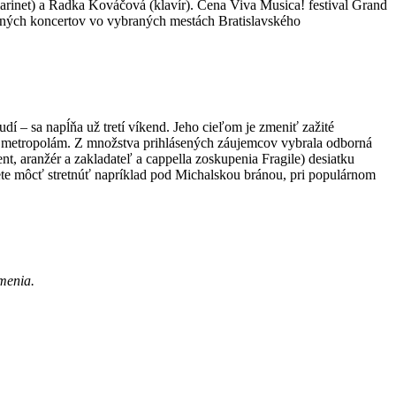
klarinet) a Radka Kováčová (klavír). Cena Viva Musica! festival Grand
aných koncertov vo vybraných mestách Bratislavského
dí – sa napĺňa už tretí víkend. Jeho cieľom je zmeniť zažité
m metropolám. Z množstva prihlásených záujemcov vybrala odborná
nt, aranžér a zakladateľ a cappella zoskupenia Fragile) desiatku
budete môcť stretnúť napríklad pod Michalskou bránou, pri populárnom
menia.