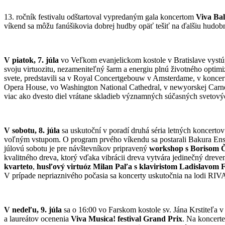
13. ročník festivalu odštartoval vypredaným gala koncertom
Viva Bal
víkend sa môžu fanúšikovia dobrej hudby opäť tešiť na ďalšiu hudob
V piatok,
7. júla
vo Veľkom evanjelickom kostole v Bratislave vystúp
svoju virtuozitu, nezameniteľný šarm a energiu plnú životného optim
svete, predstavili sa v Royal Concertgebouw v Amsterdame, v koncertn
Opera House, vo Washington National Cathedral, v newyorskej Carnegi
viac ako dvesto diel vrátane skladieb významných súčasných svetových
V sobotu, 8. júla
sa uskutoční v poradí druhá séria letných koncerto
voľným vstupom. O program prvého víkendu sa postarali Bakura Ensemb
júlovú sobotu je pre návštevníkov pripravený
workshop s Borisom 
kvalitného dreva, ktorý vďaka vibrácii dreva vytvára jedinečný dre
kvarteto
,
husľový virtuóz Milan Paľa s klaviristom Ladislavom
V prípade nepriaznivého počasia sa koncerty uskutočnia na lodi RIV
V nedeľu, 9. júla
sa o 16:00 vo Farskom kostole sv. Jána Krstiteľa v
a laureátov ocenenia
Viva Musica! festival Grand Prix
. Na koncerte