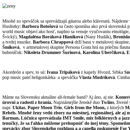
Mnohé zo speváčok sa sprevádzajú gitarou alebo klávesmi. Nájdeme však
Huslistky:
Barbora Botošová
sa často spomína ako prvá slovenská 
world music objaví ako hosť, naplno sa venuje vyučovaniu etnológie
Švický),
Magdaléna Boráková Hianiková
(Nany Hudák),
Bronisl
a tvrdej muzike.
Barbora Chrappová
drží basu v metalovej skupine
Šmiková
, v artmetalovej skupine Persona Grata hrá na priečnu flautu
bubeníčok:
Nikoleta Drummer Šurinová
,
Karolína Uherčíková,
Em
Akordeón a spev, to sú:
Ivana Tripáková
z kapely Hvozd, Srbka
Sn
pop music patrí heligonkárka a speváčka
Vlasta Mudríková
. Cimba
Máme na Slovensku aktuálne all-female band? Aj áno, aj nie.
Komerčn
úrovni a radosti z hrania.
Najznámejšie ženské duo
Twiins
, živené
napr.
Ukitas
,
Paper Moon Trio
,
Girls from the Moon,
z ktorých
Ma
Rebels
.
Mnohé ženy vedú zbory na miestnej, regionálnej, ale aj 
Barman,
Lúčnica
sprevádzala IMT Smile, mix folklórnych a jaz
tenučký, že sa ľahko môžeme prehupnúť do inej témy. Spomeň
spevácky zbor Slovenského rozhlasu
a
a capella zoskupenie
For 