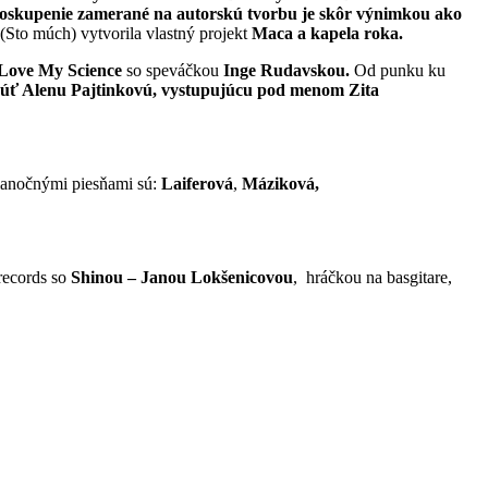
skupenie zamerané na autorskú tvorbu je skôr výnimkou ako
(Sto múch) vytvorila vlastný projekt
Maca a kapela roka.
Love My Science
so speváčkou
Inge Rudavskou.
Od punku ku
úť Alenu Pajtinkovú, vystupujúcu pod menom
Zita
vianočnými piesňami sú:
Laiferová
,
Máziková,
records so
Shinou – Janou Lokšenicovou
, hráčkou na basgitare,