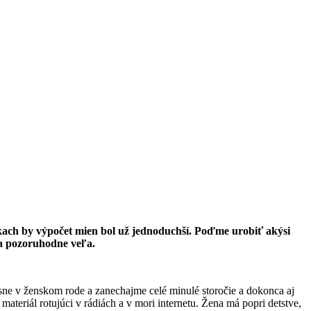
áčkach by výpočet mien bol už jednoduchší. Poďme urobiť akýsi
a pozoruhodne veľa.
esne v ženskom rode a zanechajme celé minulé storočie a dokonca aj
materiál rotujúci v rádiách a v mori internetu. Žena má popri detstve,