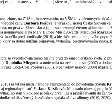
votnej etape – materstvu. V hudobnej sfére majú maminkovské povinnost
stskom zbore, na ZUŠke, konzervatóriu, na VŠMU, v talentových súťaž
 a výročné ceny.
Barbara Piešová
je víťazkou šiestej Česko Slovenskej
retia, no prvá za Slovensko a jej piesne rezonujú éterom aj internetom.
r bola nominovaná aj na MTV Europe Music Awards. Mladučká
Margaré
vá
skončila pred semifinále (2018) a ide skôr cestou okrajového popu.
t, ktorý sa dobre udržuje prípravou, vydaním, predstavovaním singla, 
ktorá sa vyprofilovala mimo hlavný prúd do šansonierskeho sveta. Z prv
ne).
Dominika Mirgová
sa umiestnila na treťom mieste (2007) a dodne
a vďaka Coca-Cola Popstar (2003), o pár rokov neskôr (2008)
Mária Č
 2010) sa vďaka medzinárodnej reprezentácii do povedomia dostala
Kri
 aj regionálnych súťaží.
Jana Kozáková
s Mukatado (dnes aj projekt Vl
ak, no štart v Poklade je blízky prvej lige a prináša kvalitu do žánro
 odmlke od dievčenských začiatkov vydala už dva albumy (2019, 2020).