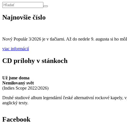
Vyhľadávanie
Hľadať
Najnovšie číslo
Nový Populár 3/2026 je v tlačiarni. Až do nedele 9. augusta si ho môže
viac informácií
CD prílohy v stánkoch
Už jsme doma
Nemilovaný svět
(
Indies Scope
2022/2026
)
Druhé studiové album legendární české alternativní rockové kapely,
anglický texty.
Facebook