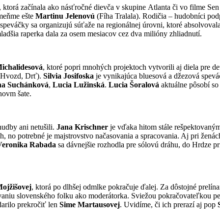
, ktorá začínala ako násťročné dievča v skupine Atlanta či vo filme Sen
pomeňme ešte
Martinu Jelenovú
(Fíha Tralala). Rodičia – hudobníci pod
ie speváčky sa organizujú súťaže na regionálnej úrovni, ktoré absolvoval
ladšia raperka dala za osem mesiacov cez dva milióny zhliadnutí.
Michalidesová
, ktoré popri mnohých projektoch vytvorili aj diela pre d
 (Hvozd, Drť).
Silvia Josifoska
je vynikajúca bluesová a džezová spev
na Suchánková
,
Lucia Lužinská
.
Lucia Šoralová
aktuálne pôsobí so
ónovm šate.
udby ani netušili.
Jana Krischner
je vďaka hitom stále rešpektovaným
ch, no potrebné je majstrovstvo načasovania a spracovania. Aj pri žen
Veronika Rabada
sa dávnejšie rozhodla pre sólovú dráhu, do Hrdze pr
ojžišovej
, ktorá po dlhšej odmlke pokračuje ďalej. Za dôstojné prelí
vaniu slovenského folku ako moderátorka. Sviežou pokračovateľkou pe
darilo prekročiť len
Sime Martausovej
. Uvidíme, či ich prerazí aj pop