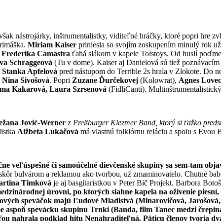
 nástrojárky, inštrumentalistky, viditeľné hráčky, ktoré popri hre zvlá
primáška.
Miriam Kaiser
priniesla so svojím zoskupením minulý rok už
,
Frederika Camastra
ťahá slákom v kapele Tolstoys. Od huslí poďme
ava Schraggeová
(Tu v dome). Kaiser aj Danielová sú tiež poznávacím 
,
Stanka Apfelová
pred nástupom do Terrible 2s hrala v Zlokote. Do n
Nina Sivošová
. Popri
Zuzane Ďurčekovej
(Kolowrat),
Agnes Lovec
a Kakarová, Laura Szrsenová
(FidliCanti). Multinštrumentalistic
ežana Jović-Werner
z
Preßburger Klezmer Band, ktorý si ťažko preds
listka
Alžbeta Lukáčová
má vlastnú folklórnu reláciu a spolu s Evo
e veľúspešné či samoúčelné dievčenské skupiny sa sem-tam objavi
 skôr bulvárom a reklamou ako tvorbou, už zmaminovatelo. Chutné bab
rtina Timková
je aj basgitaristkou v Peter Bič Projekt. Barbora Boto
medzinárodnej úrovni, po ktorých siahne kapela na oživenie piesní
zových speváčok majú Ľudové Mladistvá (
Minarovičová
,
Jarošová
me aspoň spevácku skupinu
Trnki
(Banda, film Tanec medzi črepi
You
nahrala podklad hitu Nenahraditeľná. Päticu členov tvoria dv