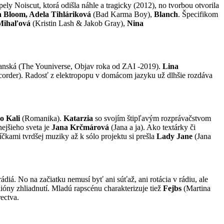
pely Noiscut, ktorá odišla náhle a tragicky (2012), no tvorbou otvorila
 Bloom, Adela Tihláriková
(Bad Karma Boy),
Blanch
. Špecifikom
 Mihaľová
(Kristin Lash & Jakob Gray),
Nina
nská (The Youniverse, Objav roka od ZAI -2019).
Lina
order). Radosť z elektropopu v domácom jazyku už dlhšie rozdáva
ko Kali
(Romanika).
Katarzia
so svojím štipľavým rozprávačstvom
nejšieho sveta je
Jana Krčmárová
(Jana a ja). Ako textárky či
kami tvrdšej muziky až k sólo projektu si prešla
Lady Jane
(Jana
ádiá. No na začiatku nemusí byť ani súťaž, ani rotácia v rádiu, ale
ilióny zhliadnutí. Mladú rapscénu charakterizuje tiež
Fejbs
(Martina
rectva.