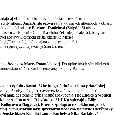
dajú aj vlastnú kapelu. Prevládajú sláčikové nástroje.
 štvrtý album.
Jana Ambrózová
sa na výrazných albumoch v oblasti
 k violončelistkám:
Barbora Danielová
(Strigôň, Žiarislav
hlasom zoskupení. Od huslí a violončela nie je ďaleko k basgitare
ovej zostavy Desmodu prišla gitaristka
Mirka
kej
(Terrible 2s), máme aj nastupujúcu generáciu
kým a spievajúcim zjavom je
Sisa Fehér.
taviť bez hlasu
Marty Potančokovej
. Do úplne iných sfér blízkych
u Brunovskou sú členkami oceňovanej skupiny Banda.
a, no rýchlo zhasnú. Skôr fungujú duá a triá na priateľskej
enky a žienky hrávajúce coververzie známych melódií, to sú
šová mala tiež ženské príležitostné zoskupenia
The Ladies
a
Women
, koncertného turné.
Dievčatá zo SĽUKu
spievajú s Billy
,
Kollárová
a
Nagyová
). Prienik spolupráce s folklórom je tak
nami). Simu Martausovú sprevádzal nedávno na turné
Dievčenský
a ženské hlasy:
Katalin Lantos Borbély
a
Nika Barláková
.