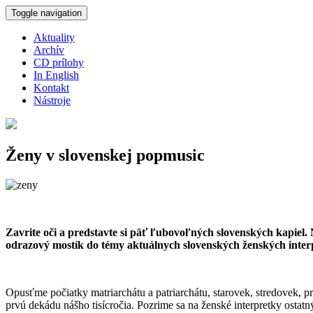
Skočiť na hlavný obsah
Toggle navigation
Aktuality
Archív
CD prílohy
In English
Kontakt
Nástroje
Ženy v slovenskej popmusic
Zavrite oči a predstavte si päť ľubovoľných slovenských kapiel.
odrazový mostík do témy aktuálnych slovenských ženských inte
Opusťme počiatky matriarchátu a patriarchátu, starovek, stredovek, p
prvú dekádu nášho tisícročia. Pozrime sa na ženské interpretky ostatný