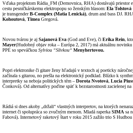
Vďaka projektom Rádia_FM (Demovnica, RHA) dostávajú priestor ešt
cestu pesničkárskemu elektropopu so ženským hlasom:
Ela Tolstová
je transgender
B-Complex (Matia Lenická)
, drum and bass DJ. RHA
Kohoutová
,
Timea
Gregová.
Novou tvárou je aj
Sajanová Eva
(God and Eve), či
Erika Rein
, kt
Mayer
(Hudobný objav roka – Európa 2, 2017) má aktuálnu novinku u
PPE so speváčkou
Sylviou “Slivkou“
Menyhertovou.
Popri elektronike či gitare ženy hľadajú v textoch aj poeticky náročn
začínala s gitarou, no prešla na elektronický podklad. Blízko k syn
interpretky sa neboja politických tém –
Dorota Nvotová
,
Lucia Pius
Čonková). Od alternatívy poďme späť k bezstarostnosti zacielenej na
Rádiá si dnes akoby „držali“ vlastných interpretov, na ktorých nenaraz
internet či spolupráca so zvučným menom. Mladá raperka
SIMA
sa n
Fabová). Internetový raketový štart v roku 2015 zažilo trio S Hudbo