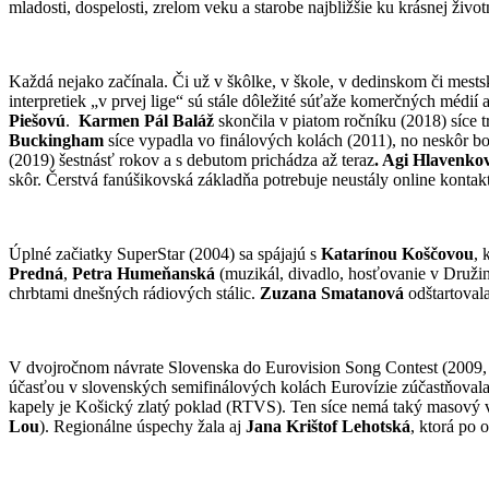
mladosti, dospelosti, zrelom veku a starobe najbližšie ku krásnej ži
Každá nejako začínala. Či už v škôlke, v škole, v dedinskom či me
interpretiek „v prvej lige“ sú stále dôležité súťaže komerčných médií
Piešovú
.
Karmen Pál Baláž
skončila v piatom ročníku (2018) síce t
Buckingham
síce vypadla vo finálových kolách (2011), no neskô
(2019) šestnásť rokov a s debutom prichádza až teraz
. Agi Hlavenko
skôr. Čerstvá fanúšikovská základňa potrebuje neustály online kontak
Úplné začiatky SuperStar (2004) sa spájajú s
Katarínou Koščovou
, 
Predná
,
Petra Humeňanská
(muzikál, divadlo, hosťovanie v Druži
chrbtami dnešných rádiových stálic.
Zuzana Smatanová
odštartoval
V dvojročnom návrate Slovenska do Eurovision Song Contest (2009,
účasťou v slovenských semifinálových kolách Eurovízie zúčastňovala
kapely je Košický zlatý poklad (RTVS). Ten síce nemá taký masový výtl
Lou
). Regionálne úspechy žala aj
J
ana Krištof Lehotská
, ktorá po