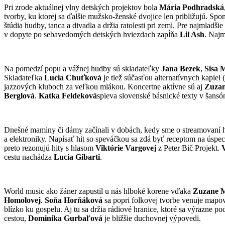
Pri zrode aktuálnej vlny detských projektov bola
Mária Podhradská
tvorby, ku ktorej sa ďalšie mužsko-ženské dvojice len približujú. S
štúdia hudby, tanca a divadla a držia ratolesti pri zemi. Pre najmladš
v dopyte po sebavedomých detských hviezdach zapĺňa
Lil Ash
. Najm
Na pomedzí popu a vážnej hudby sú skladateľky
Jana Bezek
,
Sisa 
Skladateľka
Lucia Chuťková
je tiež súčasťou alternatívnych kapiel
jazzových kluboch za veľkou mlákou. Koncertne aktívne sú aj
Zuza
Berglová
.
Katka Feldeková
spieva slovenské básnické texty v šans
Dnešné maminy či dámy začínali v dobách, kedy sme o streamovaní h
a elektroniky. Napísať hit so speváčkou sa zdá byť receptom na úspe
preto rezonujú hity s hlasom
Viktórie Vargovej
z Peter Bič Projekt.
cestu nachádza
Lucia Gibarti
.
World music ako žáner zapustil u nás hlboké korene vďaka
Zuzane M
Homolovej
.
Soňa Horňáková
sa popri folkovej tvorbe venuje mapo
blízko ku gospelu. Aj tu sa držia rádiové hranice, ktoré sa výrazne po
cestou,
Dominika Gurbaľová
je bližšie duchovnej výpovedi.