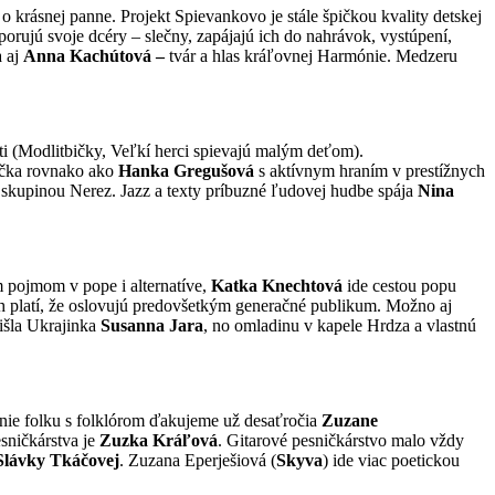
 o krásnej panne. Projekt Spievankovo je stále špičkou kvality detskej
porujú svoje dcéry – slečny, zapájajú ich do nahrávok, vystúpení,
a aj
Anna Kachútová –
tvár a hlas kráľovnej Harmónie. Medzeru
eti (Modlitbičky, Veľkí herci spievajú malým deťom).
áčka rovnako ako
Hanka Gregušová
s aktívnym hraním v prestížnych
 skupinou Nerez. Jazz a texty príbuzné ľudovej hudbe spája
Nina
 pojmom v pope i alternatíve,
Katka Knechtová
ide cestou popu
ách platí, že oslovujú predovšetkým generačné publikum. Možno aj
išla Ukrajinka
Susanna Jara
, no omladinu v kapele Hrdza a vlastnú
nanie folku s folklórom ďakujeme už desaťročia
Zuzane
sničkárstva je
Zuzka Kráľová
. Gitarové pesničkárstvo malo vždy
Slávky Tkáčovej
. Zuzana Eperješiová (
Skyva
) ide viac poetickou