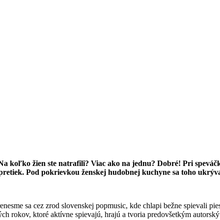
 Na koľko žien ste natrafili? Viac ako na jednu? Dobré! Pri spev
rpretiek. Pod pokrievkou ženskej hudobnej kuchyne sa toho ukrýv
renesme sa cez zrod slovenskej popmusic, kde chlapi bežne spievali pi
ch rokov, ktoré aktívne spievajú, hrajú a tvoria predovšetkým autorský 