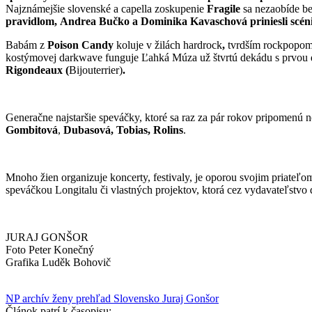
Najznámejšie slovenské a capella zoskupenie
Fragile
sa nezaobíde b
pravidlom,
Andrea Bučko
a
Dominika Kavaschová
priniesli scé
Babám z
Poison Candy
koluje v žilách hardrock
,
tvrdším rockpopom
kostýmovej darkwave funguje Ľahká Múza už štvrtú dekádu s prvou 
Rigondeaux
(
Bijouterrier)
.
Generačne najstaršie speváčky, ktoré sa raz za pár rokov pripomenú
Gombitová
,
Dubasová, Tobias, Rolins
.
Mnoho žien organizuje koncerty, festivaly, je oporou svojim priate
speváčkou Longitalu či vlastných projektov, ktorá cez vydavateľstv
JURAJ GONŠOR
Foto Peter Konečný
Grafika Luděk Bohovič
NP archív
ženy
prehľad
Slovensko
Juraj Gonšor
Článok patrí k časopisu: