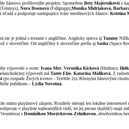
e žánrovo profilovejšie projekty. Spomeňme
Bety Majerníkovú
z ka
(Tolstoys),
Nora Ibsenová
(Fallgrapp),
Monika Midriaková, Barbara
 hľadá a podporuje nastupujúce tváre menšinových žánrov:
Kristína
orá nie je jediná s textami v angličtine. Anglicky spieva aj
Tammy
Nižňa
ž v slovenčine. Od angličtiny k slovenčine prešla aj
Sasha
(Space Rec
ejšie výpovede o svete:
Ivana Mer
,
Veronika Kicková
(Hmlisto),
Ilid
thmelancholickej výpovedi má
Tante Elze
,
Katarína Máliková
. Z radost
si
(po rozpade Živých kvetov - Terrible 2s). Rôznymi žánrovými chodníč
 širšie publikum –
Lýdia Novotná.
íte mimo playlistový záujem. Rozdiely stierajú len lokálne internetové r
eobjavuje v playliste najhranejších rádií, no jej piesne (každá!) majú m
u Vesmírnou s
Dominikou Morávkovou-Zelníkovou
, absolventkou he