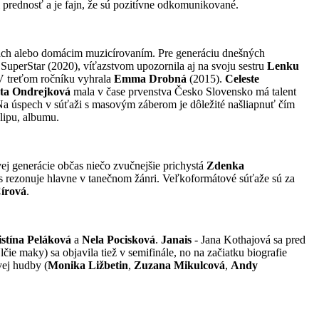
i prednosť a je fajn, že sú pozitívne odkomunikované.
iach alebo domácim muzicírovaním. Pre generáciu dnešných
 SuperStar (2020), víťazstvom upozornila aj na svoju sestru
Lenku
 V treťom ročníku vyhrala
Emma Drobná
(2015).
Celeste
ta Ondrejková
mala v čase prvenstva Česko Slovensko má talent
 Na úspech v súťaži s masovým záberom je dôležité našliapnuť čím
klipu, albumu.
ej generácie občas niečo zvučnejšie prichystá
Zdenka
s rezonuje hlavne v tanečnom žánri. Veľkoformátové súťaže sú za
írová
.
stína
Peláková
a
Nela Pocisková
.
Janais
- Jana Kothajová sa pred
čie maky) sa objavila tiež v semifinále, no na začiatku biografie
vej hudby (
Monika Ližbetin
,
Zuzana Mikulcová
,
Andy