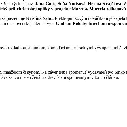
ez ženských hlasov:
Jana Golis
,
Soňa Norisová
,
Helena Krajčiová
.
Zo
nický príbeh ženskej optiky v projekte
Morena.
Marcela Vilhanová
 sa prezentuje
Kristina Sabo.
Elektropunkovým nováčikom je kapela
dámou slovenskej alternatívy –
Gudrun
.
Bolo by hriechom nespomen
 novou skladbou, albumom, kompiláciami, estrádnymi vystúpeniami či 
ľom, manželom či synom. Na záver treba spomenúť vydavateľstvo Slnko 
o dáva šancu nielen ženám a dievčatám spomenutým v tomto článku.