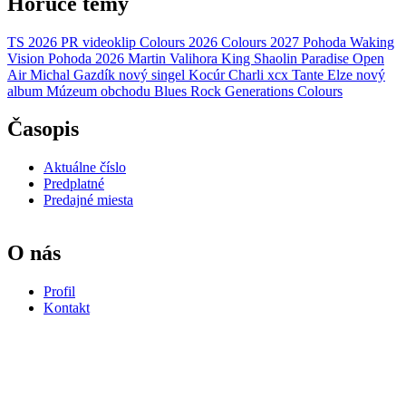
Horúce témy
TS 2026
PR
videoklip
Colours 2026
Colours 2027
Pohoda
Waking
Vision
Pohoda 2026
Martin Valihora
King Shaolin
Paradise Open
Air
Michal Gazdík
nový singel
Kocúr
Charli xcx
Tante Elze
nový
album
Múzeum obchodu
Blues Rock Generations
Colours
Časopis
Aktuálne číslo
Predplatné
Predajné miesta
O nás
Profil
Kontakt