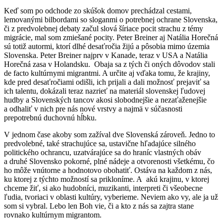
Keď som po odchode zo skúšok domov prechádzal cestami,
lemovanými bilbordami so sloganmi o potrebnej ochrane Slovenska,
či z predvolebnej debaty začul slová šíriace pocit strachu z témy
migrácie, mal som zmiešané pocity. Peter Breiner aj Natália Horečná
sú totiž autormi, ktorí dlhé desaťročia žijú a pôsobia mimo územia
Slovenska. Peter Breiner najprv v Kanade, teraz v USA a Natália
Horečná zasa v Holandsku. Obaja sa z tých či oných dôvodov stali
de facto kultúrnymi migrantmi. A určite aj vďaka tomu, že krajiny,
kde pred desaťročiami odišli, ich prijali a dali možnosť prejaviť sa
ich talentu, dokázali teraz nazrieť na materiál slovenskej ľudovej
hudby a Slovenských tancov akosi slobodnejšie a nezaťaženejšie
a odhaliť v nich pre nás nové vrstvy a najmä v súčasnosti
prepotrebnú duchovnú hĺbku.
V jednom čase akoby som zažíval dve Slovenská zároveň. Jedno to
predvolebné, také strachujúce sa, ustavične hľadajúce silného
politického ochrancu, uzatvárajúce sa do hraníc vlastných obáv
a druhé Slovensko pokorné, plné nádeje a otvorenosti všetkému, čo
ho môže vnútorne a hodnotovo obohatiť. Ostáva na každom z nás,
ku ktorej z týchto možností sa prikloníme. A akú krajinu, v ktorej
chceme žiť, si ako hudobníci, muzikanti, interpreti či všeobecne
ľudia, tvoriaci v oblasti kultúry, vyberieme. Neviem ako vy, ale ja už
som si vybral. Lebo len Boh vie, či a kto z nás sa zajtra stane
rovnako kultúrnym migrantom.