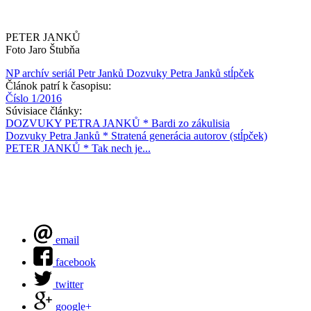
PETER JANKŮ
Foto Jaro Štubňa
NP archív
seriál
Petr Janků
Dozvuky Petra Janků
stĺpček
Článok patrí k časopisu:
Číslo 1/2016
Súvisiace články:
DOZVUKY PETRA JANKŮ * Bardi zo zákulisia
Dozvuky Petra Janků * Stratená generácia autorov (stĺpček)
PETER JANKŮ * Tak nech je...
email
facebook
twitter
google+