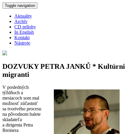
Skočiť na hlavný obsah
Toggle navigation
Aktuality
Archív
CD prílohy
In English
Kontakt
Nástroje
DOZVUKY PETRA JANKŮ * Kultúrni
migranti
V posledných
týždňoch a
mesiacoch som mal
možnosť zúčastniť
sa tvorivého procesu
na pôvodnom balete
skladateľa
a dirigenta Petra
Breinera