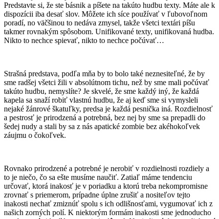
Predstavte si, že ste básnik a píšete na takúto hudbu texty. Máte ale k
dispozícii iba desať slov. Môžete ich síce používať v ľubovoľnom
poradí, no väčšinou to nedáva zmysel, takže všetci textári píšu
takmer rovnakým spôsobom. Unifikované texty, unifikovaná hudba.
Nikto to nechce spievať, nikto to nechce počúvať…
Strašná predstava, podľa mňa by to bolo také neznesiteľné, že by
sme radšej všetci žili v absolútnom tichu, než by sme mali počúvať
takúto hudbu, nemyslíte? Je skvelé, že sme každý iný, že každá
kapela sa snaží robiť vlastnú hudbu, že aj keď sme si vymysleli
nejaké žánrové škatuľky, predsa je každá pesnička iná. Rozdielnosť
a pestrosť je prirodzená a potrebná, bez nej by sme sa prepadli do
šedej nudy a stali by sa z nás apatické zombie bez akéhokoľvek
záujmu o čokoľvek.
Rovnako prirodzené a potrebné je nerobiť v rozdielnosti rozdiely a
to je niečo, čo sa ešte musíme naučiť. Zatiaľ máme tendenciu
určovať, ktorá inakosť je v poriadku a ktorú treba nekompromisne
zrovnať s priemerom, prípadne úplne zrušiť a nositeľov tejto
inakosti nechať zmiznúť spolu s ich odlišnosťami, vygumovať ich z
našich zorných polí. K niektorým formám inakosti sme jednoducho