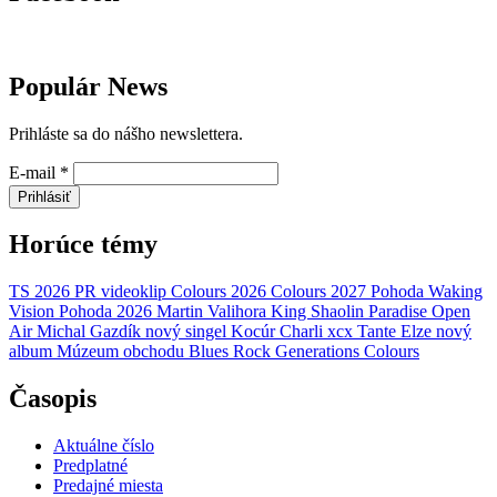
Populár News
Prihláste sa do nášho newslettera.
E-mail
*
Prihlásiť
Horúce témy
TS 2026
PR
videoklip
Colours 2026
Colours 2027
Pohoda
Waking
Vision
Pohoda 2026
Martin Valihora
King Shaolin
Paradise Open
Air
Michal Gazdík
nový singel
Kocúr
Charli xcx
Tante Elze
nový
album
Múzeum obchodu
Blues Rock Generations
Colours
Časopis
Aktuálne číslo
Predplatné
Predajné miesta