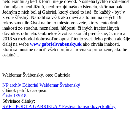
netolerantní aj keď k tomu nie je dôvod. Nositelia týchto rozdielností
nám nijako neubližujú, neohrozujú našu existenciu, skôr naopak.
Jedným z nich bol aj Gabriel, ktorý chcel to isté, čo každý - byť v
živote šťastný. Narodil sa však ako dievča a to mu na celých 19
rokov zmenilo život na boj o miesto vo svete, ktorý tento druh
inakosti zo strachu, neznalosti, hlúposti, či iných iracionálnych
dôvodov, odmieta. Gabrielov život sa skončil predčasne, 5. marca
2018 sa rozhodol dobrovoľne opustiť tento svet. Jeho príbeh ale žije
ďalej na webe
www.gabrielsvabensky.sk
ako chvála inakosti,
ktorú sa musíme naučiť všetci prijímať rovnako prirodzene, ako tie
ostatné...
Waldemar Švábenský, otec Gabriela
NP archív
Editorial
Waldemar Švábenský
Článok patrí k časopisu:
Číslo 1/2018
Súvisiace články:
SVET PODĽA GABRIELA * Festival transrodovej kultúry