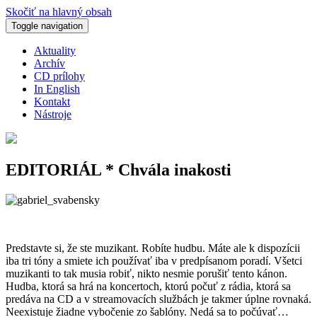
Skočiť na hlavný obsah
Toggle navigation
Aktuality
Archív
CD prílohy
In English
Kontakt
Nástroje
EDITORIÁL * Chvála inakosti
Predstavte si, že ste muzikant. Robíte hudbu. Máte ale k dispozícii
iba tri tóny a smiete ich používať iba v predpísanom poradí. Všetci
muzikanti to tak musia robiť, nikto nesmie porušiť tento kánon.
Hudba, ktorá sa hrá na koncertoch, ktorú počuť z rádia, ktorá sa
predáva na CD a v streamovacích službách je takmer úplne rovnaká.
Neexistuje žiadne vybočenie zo šablóny. Nedá sa to počúvať…