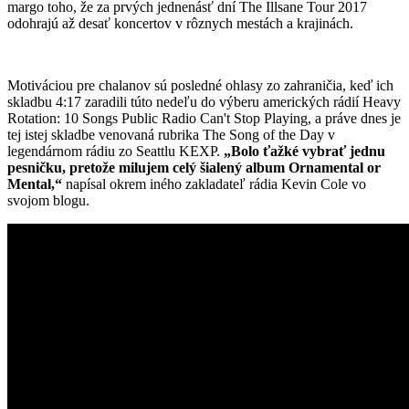
margo toho, že za prvých jednenásť dní The Illsane Tour 2017
odohrajú až desať koncertov v rôznych mestách a krajinách.
Motiváciou pre chalanov sú posledné ohlasy zo zahraničia, keď ich
skladbu 4:17 zaradili túto nedeľu do výberu amerických rádií Heavy
Rotation: 10 Songs Public Radio Can't Stop Playing, a práve dnes je
tej istej skladbe venovaná rubrika The Song of the Day v
legendárnom rádiu zo Seattlu KEXP.
„Bolo ťažké vybrať jednu
pesničku, pretože milujem celý šialený album Ornamental or
Mental,“
napísal okrem iného zakladateľ rádia Kevin Cole vo
svojom blogu.