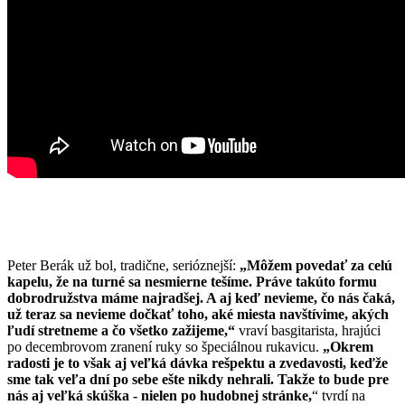
Peter Berák už bol, tradične, serióznejší:
„Môžem povedať za celú
kapelu, že na turné sa nesmierne tešíme. Práve takúto formu
dobrodružstva máme najradšej. A aj keď nevieme, čo nás čaká,
už teraz sa nevieme dočkať toho, aké miesta navštívime, akých
ľudí stretneme a čo všetko zažijeme,“
vraví basgitarista, hrajúci
po decembrovom zranení ruky so špeciálnou rukavicu.
„Okrem
radosti je to však aj veľká dávka rešpektu a zvedavosti, keďže
sme tak veľa dní po sebe ešte nikdy nehrali. Takže to bude pre
nás aj veľká skúška - nielen po hudobnej
stránke,
“ tvrdí na