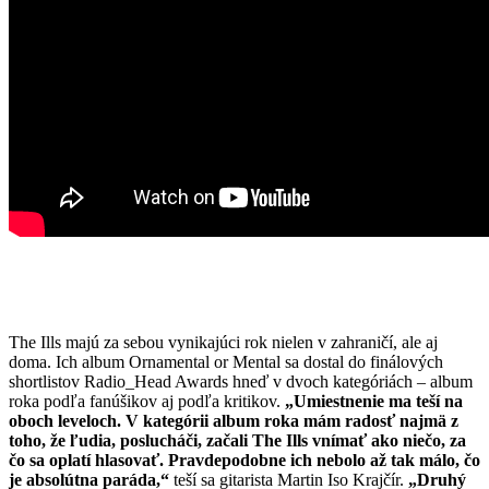
The Ills majú za sebou vynikajúci rok nielen v zahraničí, ale aj
doma. Ich album Ornamental or Mental sa dostal do finálových
shortlistov Radio_Head Awards hneď v dvoch kategóriách – album
roka podľa fanúšikov aj podľa kritikov.
„Umiestnenie ma teší na
oboch leveloch. V kategórii album roka mám radosť najmä z
toho, že ľudia, poslucháči, začali The Ills vnímať ako niečo, za
čo sa oplatí hlasovať. Pravdepodobne ich nebolo až tak málo, čo
je absolútna paráda,“
teší sa gitarista Martin Iso Krajčír.
„Druhý