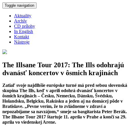
Skočiť na hlavný obsah
Toggle navigation
Aktuality
Archív
CD prílohy
In English
Kontakt
Nástroje
The Illsane Tour 2017: The Ills odohrajú
dvanásť koncertov v ôsmich krajinách
Zatiaľ svoje najdlhšie európske turné má pred sebou slovenská
skupina The Ills, keď v apríli odohrá dvanásť koncertov v
ôsmich krajinách – Česku, Nemecku, Dánsku, Švédsku,
Holandsku, Belgicku, Rakúsku a jeden aj na domácej pôde v
Bratislave. „Pevne verím, že to zvládneme v zdraví a
nepozabíjame sa navzájom,“ smeje sa basgitarista Peter Berák.
The Illsane Tour 2017 štartuje 11. apríla v Prahe a končí sa 29.
apríla vo viedenskej Arene.