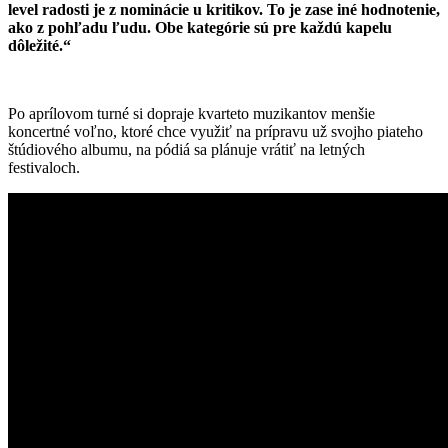
level radosti je z nominácie u kritikov. To je zase iné hodnotenie,
ako z pohľadu ľudu. Obe kategórie sú pre každú kapelu
dôležité.“
Po aprílovom turné si dopraje kvarteto muzikantov menšie
koncertné voľno, ktoré chce využiť na prípravu už svojho piateho
štúdiového albumu, na pódiá sa plánuje vrátiť na letných
festivaloch.