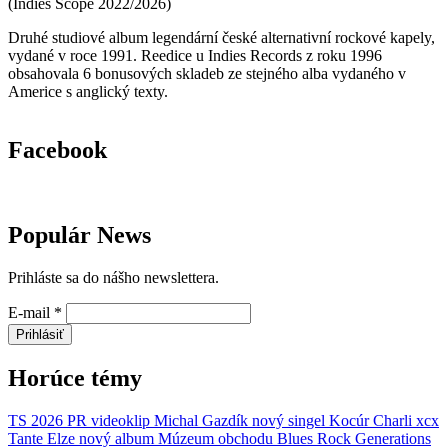
(
Indies Scope
2022/2026
)
Druhé studiové album legendární české alternativní rockové kapely,
vydané v roce 1991. Reedice u Indies Records z roku 1996
obsahovala 6 bonusových skladeb ze stejného alba vydaného v
Americe s anglický texty.
Facebook
Populár News
Prihláste sa do nášho newslettera.
E-mail
*
Prihlásiť
Horúce témy
TS 2026
PR
videoklip
Michal Gazdík
nový singel
Kocúr
Charli xcx
Tante Elze
nový album
Múzeum obchodu
Blues Rock Generations