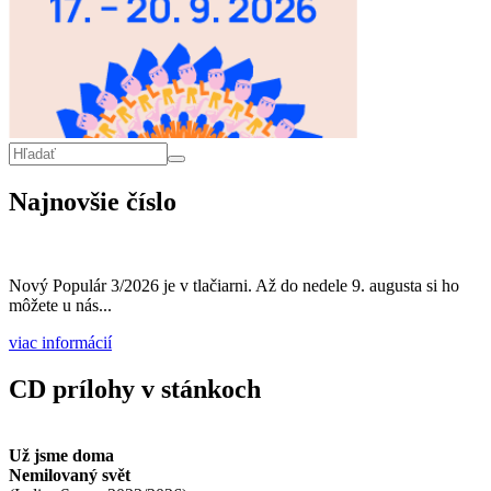
Vyhľadávanie
Hľadať
Najnovšie číslo
Nový Populár 3/2026 je v tlačiarni. Až do nedele 9. augusta si ho
môžete u nás...
viac informácií
CD prílohy v stánkoch
Už jsme doma
Nemilovaný svět