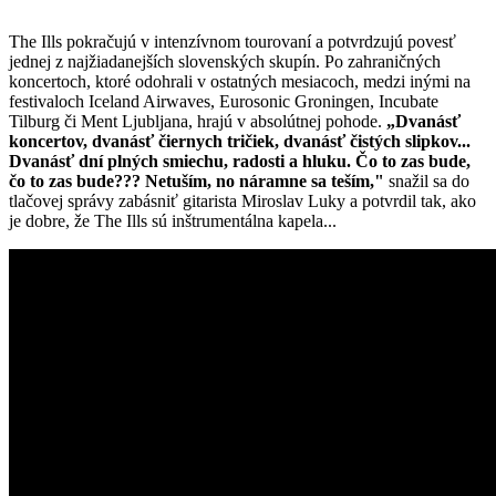
The Ills pokračujú v intenzívnom tourovaní a potvrdzujú povesť
jednej z najžiadanejších slovenských skupín. Po zahraničných
koncertoch, ktoré odohrali v ostatných mesiacoch, medzi inými na
festivaloch Iceland Airwaves, Eurosonic Groningen, Incubate
Tilburg či Ment Ljubljana, hrajú v absolútnej pohode.
„Dvanásť
koncertov, dvanásť čiernych tričiek, dvanásť čistých slipkov...
Dvanásť dní plných smiechu, radosti a hluku. Čo to zas bude,
čo to zas bude??? Netuším, no náramne sa teším,"
snažil sa do
tlačovej správy zabásniť gitarista Miroslav Luky a potvrdil tak, ako
je dobre, že The Ills sú inštrumentálna kapela...