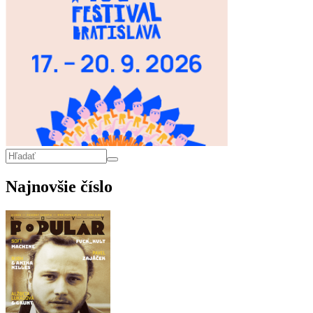
Vyhľadávanie
Hľadať
Najnovšie číslo