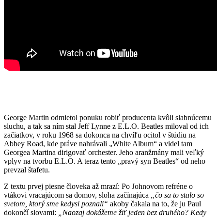
George Martin odmietol ponuku robiť producenta kvôli slabnúcemu
sluchu, a tak sa ním stal Jeff Lynne z E.L.O. Beatles miloval od ich
začiatkov, v roku 1968 sa dokonca na chvíľu ocitol v štúdiu na
Abbey Road, kde práve nahrávali „White Album“ a videl tam
Georgea Martina dirigovať orchester. Jeho aranžmány mali veľký
vplyv na tvorbu E.L.O. A teraz tento „pravý syn Beatles“ od neho
prevzal štafetu.
Z textu prvej piesne človeka až mrazí: Po Johnovom refréne o
vtákovi vracajúcom sa domov, sloha začínajúca
„čo sa to stalo so
svetom, ktorý sme kedysi poznali“
akoby čakala na to, že ju Paul
dokončí slovami:
„Naozaj dokážeme žiť jeden bez druhého? Kedy