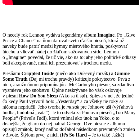
O necelý rok Lennon vydáva legendárny album
Imagine
. Po „Give
Peace a Chance“ na ňom daroval svetu ďalšiu pieseň, ktorá už
naveky bude patriť medzi hymny mierového hnutia, poskytovať
útechu a vlievať nádej do žiaľom sužovaných sŕdc. Lennon
o „Imagine“ povedal, že už vie, ako na to: aby jeho politické odkazy
boli akceptované, musí ich prezentovať s trochou medu.
Piesňami
Crippled Inside
(niečo ako Duševný mrzák) a
Gimme
Some Truth
(Daj mi trochu pravdy) kritizuje pokrytectvo. Prvá z
nich, aranžmánom pripomínajúca McCartneyho piesne, sa zdanlivo
vysmieva jeho snobstvu. Úplne neskrývane ho však oslovuje
v piesni
How Do You Sleep
(Ako sa ti spí). Spieva v nej, že jediné,
čo kedy Paul vytvoril bolo „Yesterday“ a za všetky tie roky sa
ničomu nepriučil. Jeho tvorba je
muzak
pre Johnove uši (výťahová
hudba, hudobná „vata“). Je to odveta za Paulovu pieseň „Too Many
People“ (Priveľa ľudí), ktorú vnímal ako útok na Yoko, o to
drsnejšia, že gitaru do nej nahral George. Dve piesne z albumu
opisujú zmätok, ktorý naňho doľahol následkom prevratných zmien
v živote. Štýlom prvej z nich (
It’s So Hard
– Je to také ťažké)