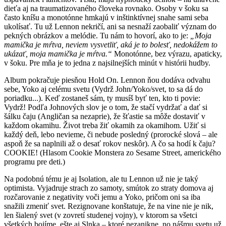
dieťa aj na traumatizovaného človeka rovnako. Osoby v šoku sa
často kníšu a monotónne hmkajú v inštinktívnej snahe sami seba
ukolísať. Tu už Lennon nekričí, ani sa nesnaží zaobaliť význam do
pekných obrázkov a melódie. Tu nám to hovorí, ako to je:
„Moja
mamička je mŕtva, neviem vysvetliť, aká je to bolesť, nedokážem to
ukázať, moja mamička je mŕtva.“
Monotónne, bez výrazu, apaticky,
v šoku. Pre mňa je to jedna z najsilnejších minút v histórii hudby.
Album pokračuje piesňou Hold On. Lennon ňou dodáva odvahu
sebe, Yoko aj celému svetu (Vydrž John/Yoko/svet, to sa dá do
poriadku...). Keď zostaneš sám, ty musíš byť ten, kto ti povie:
Vydrž! Podľa Johnových slov je o tom, že stačí vydržať a dať si
šálku čaju (Angličan sa nezaprie), že šťastie sa môže dostaviť v
každom okamihu. Život treba žiť okamih za okamihom. Užiť si
každý deň, lebo nevieme, či nebude posledný (prorocké slová – ale
aspoň že sa naplnili až o desať rokov neskôr). A čo sa hodí k čaju?
COOKIE! (Hlasom Cookie Monstera zo Sesame Street, amerického
programu pre deti.)
Na podobnú tému je aj Isolation, ale tu Lennon už nie je taký
optimista. Vyjadruje strach zo samoty, smútok zo straty domova aj
rozčarovanie z negativity voči jemu a Yoko, pričom oni sa iba
snažili zmeniť svet. Rezignovane konštatuje, že na vine nie je nik,
len šialený svet (v zovretí studenej vojny), v ktorom sa všetci
všetkých bojíme, ešte aj Slnka – ktoré nezanikne, no nášmu svetu už