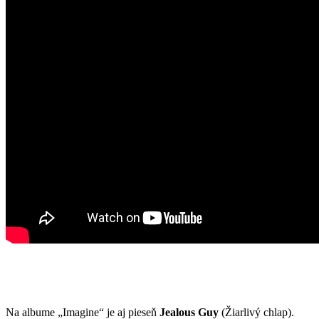
Na albume „Imagine“ je aj pieseň
Jealous Guy
(Žiarlivý chlap).