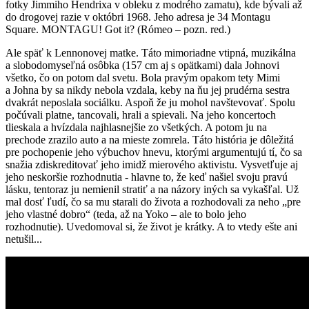
fotky Jimmiho Hendrixa v obleku z modrého zamatu), kde bývali až
do drogovej razie v októbri 1968. Jeho adresa je 34 Montagu
Square. MONTAGU! Got it? (Rómeo – pozn. red.)
Ale späť k Lennonovej matke. Táto mimoriadne vtipná, muzikálna
a slobodomyseľná osôbka (157 cm aj s opätkami) dala Johnovi
všetko, čo on potom dal svetu. Bola pravým opakom tety Mimi
a Johna by sa nikdy nebola vzdala, keby na ňu jej prudérna sestra
dvakrát neposlala sociálku. Aspoň že ju mohol navštevovať. Spolu
počúvali platne, tancovali, hrali a spievali. Na jeho koncertoch
tlieskala a hvízdala najhlasnejšie zo všetkých. A potom ju na
prechode zrazilo auto a na mieste zomrela. Táto história je dôležitá
pre pochopenie jeho výbuchov hnevu, ktorými argumentujú tí, čo sa
snažia zdiskreditovať jeho imidž mierového aktivistu. Vysvetľuje aj
jeho neskoršie rozhodnutia - hlavne to, že keď našiel svoju pravú
lásku, tentoraz ju nemienil stratiť a na názory iných sa vykašľal. Už
mal dosť ľudí, čo sa mu starali do života a rozhodovali za neho „pre
jeho vlastné dobro“ (teda, až na Yoko – ale to bolo jeho
rozhodnutie). Uvedomoval si, že život je krátky. A to vtedy ešte ani
netušil...