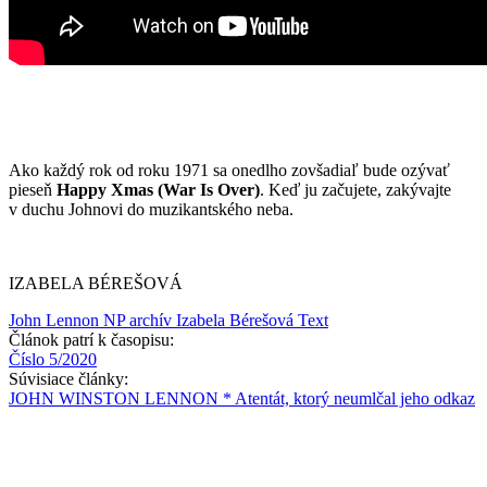
Ako každý rok od roku 1971 sa onedlho zovšadiaľ bude ozývať
pieseň
Happy Xmas (War Is Over)
. Keď ju začujete, zakývajte
v duchu Johnovi do muzikantského neba.
IZABELA BÉREŠOVÁ
John Lennon
NP archív
Izabela Bérešová
Text
Článok patrí k časopisu:
Číslo 5/2020
Súvisiace články:
JOHN WINSTON LENNON * Atentát, ktorý neumlčal jeho odkaz