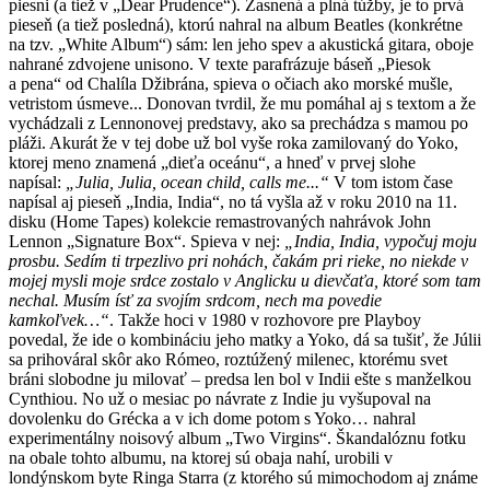
piesni (a tiež v „Dear Prudence“). Zasnená a plná túžby, je to prvá
pieseň (a tiež posledná), ktorú nahral na album Beatles (konkrétne
na tzv. „White Album“) sám: len jeho spev a akustická gitara, oboje
nahrané zdvojene unisono. V texte parafrázuje báseň „Piesok
a pena“ od Chalíla Džibrána, spieva o očiach ako morské mušle,
vetristom úsmeve... Donovan tvrdil, že mu pomáhal aj s textom a že
vychádzali z Lennonovej predstavy, ako sa prechádza s mamou po
pláži. Akurát že v tej dobe už bol vyše roka zamilovaný do Yoko,
ktorej meno znamená „dieťa oceánu“, a hneď v prvej slohe
napísal:
„Julia, Julia, ocean child, calls me...“
V tom istom čase
napísal aj pieseň „India, India“, no tá vyšla až v roku 2010 na 11.
disku (Home Tapes) kolekcie remastrovaných nahrávok John
Lennon „Signature Box“. Spieva v nej:
„
India, India, vypočuj moju
prosbu. Sedím ti trpezlivo pri nohách, čakám pri rieke, no niekde v
mojej mysli moje srdce zostalo v Anglicku u dievčaťa, ktoré som tam
nechal. Musím ísť za svojím srdcom, nech ma povedie
kamkoľvek…“
. Takže hoci v 1980 v rozhovore pre Playboy
povedal, že ide o kombináciu jeho matky a Yoko, dá sa tušiť, že Júlii
sa prihováral skôr ako Rómeo, roztúžený milenec, ktorému svet
bráni slobodne ju milovať – predsa len bol v Indii ešte s manželkou
Cynthiou. No už o mesiac po návrate z Indie ju vyšupoval na
dovolenku do Grécka a v ich dome potom s Yoko… nahral
experimentálny noisový album „Two Virgins“. Škandalóznu fotku
na obale tohto albumu, na ktorej sú obaja nahí, urobili v
londýnskom byte Ringa Starra (z ktorého sú mimochodom aj známe