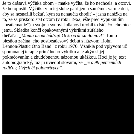
Je to drásavá výčitka obom – matke vyčíta, že ho nechcela, a otcovi,
že ho opustil. Výčitka v tretej slohe patrí jemu samému: varuje deti,
aby sa nesnažili bežať, kým sa nenaučia chodiť – jasná narážka na
to, že sa priskoro stal otcom (v roku 1962, ešte pred vypuknutím
„beatlemánie“) a svojmu synovi Julianovi urobil to isté, čo jeho otec
jemu. Skladba končí opakovanými výkrikmi zúfalého
dieťaťa:
„Mama neodchádzaj! Ocko vráť sa domov!“
Touto
piesňou začína jeho postbeatlesový debut s názvom „John
Lennon/Plastic Ono Band“ z roku 1970. Vznikla pod vplyvom už
spomínanej terapie primálneho výkriku a je akýmsi jej
pokračovaním a zhudobnenou názornou ukážkou. Hoci je jej text
autobiografický, raz ju uviedol slovami, že
„je o 99 percentách
rodičov, živých či polomŕtvych“
.