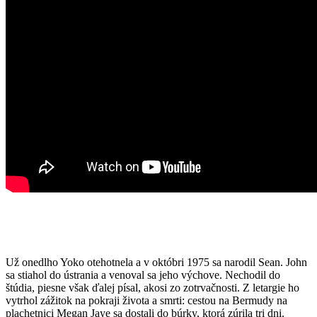
Už onedlho Yoko otehotnela a v októbri 1975 sa narodil Sean. John
sa stiahol do ústrania a venoval sa jeho výchove. Nechodil do
štúdia, piesne však ďalej písal, akosi zo zotrvačnosti. Z letargie ho
vytrhol zážitok na pokraji života a smrti: cestou na Bermudy na
plachetnici Megan Jaye sa dostali do búrky, ktorá zúrila tri dni.