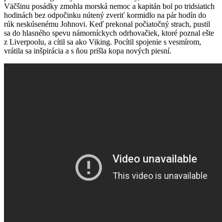
Väčšinu posádky zmohla morská nemoc a kapitán bol po tridsiatich
hodinách bez odpočinku nútený zveriť kormidlo na pár hodín do
rúk neskúsenému Johnovi. Keď prekonal počiatočný strach, pustil
sa do hlasného spevu námorníckych odrhovačiek, ktoré poznal ešte
z Liverpoolu, a cítil sa ako Viking. Pocítil spojenie s vesmírom,
vrátila sa inšpirácia a s ňou prišla kopa nových piesní.