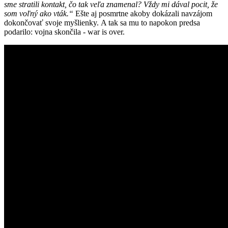
sme stratili kontakt, čo tak veľa znamenal? Vždy mi dával pocit, že
som voľný ako vták.“
Ešte aj posmrtne akoby dokázali navzájom
dokončovať svoje myšlienky. A tak sa mu to napokon predsa
podarilo: vojna skončila - war is over.