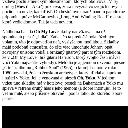
vzdáva poctu americkým bluesmenom, ktorých obdivoval. V tej
druhej (
How?
– Ako?) priznáva, že sa nevyzná vo svojich nových
pocitoch a nevie, kadiaľ ísť. Orchestrálnym aranžmánom paradoxne
pripomína práve McCartneyho „Long And Winding Road“ o ceste,
ktorá vedie domov. Tak ja teda neviem.
Nádherná balada
Oh My Love
akoby nadväzovala na už
spomínanú pieseň „Julia“. Zatiaľ čo tá predošlá bola túžobným
volaním, táto je odpoveďou naň, vyslyšanou modlitbou. Skladby
majú podobnú atmosféru, čo ešte viac umocňuje Johnov opäť
zdvojený unisono vokál a brnkaný gitarový part (s tým rozdielom,
že v „Oh My Love“ hrá gitaru Harrison, ktorý svojho času mával
voči Yoko najväčšie výhrady). Melódia je aj jemnou ozvenou piesne
„Girl“ z albumu „Rubber Soul“ (1965), o ktorej Lennon v roku
1980 povedal, že je o ženskom archetype, ktorý hľadal a napokon
i našiel v Yoko. Jej je venovaná aj pieseň
Oh, Yoko
. V jednom
videu túto skladbu hrá v hotelovej posteli na Bahamách a Yoko mu
spieva v refréne druhý hlas s jeho menom (a dobre intonuje). Je to
veľmi milé, alebo príšerne otravné – podľa toho, do ktorého tábora
patríte.