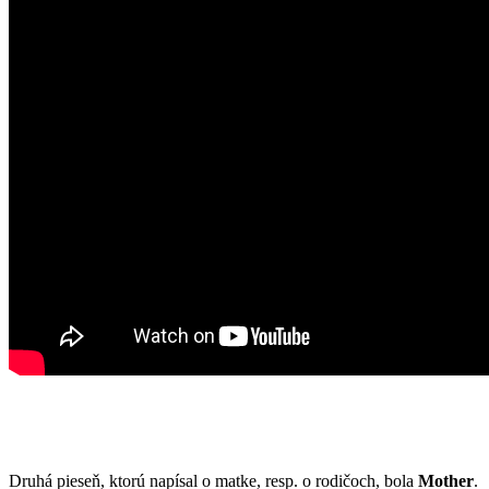
Druhá pieseň, ktorú napísal o matke, resp. o rodičoch, bola
Mother
.