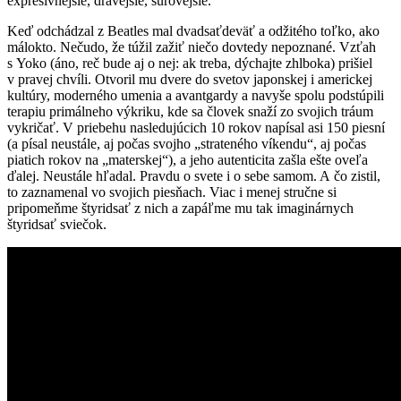
expresívnejšie, dravejšie, surovejšie.
Keď odchádzal z Beatles mal dvadsaťdeväť a odžitého toľko, ako
málokto. Nečudo, že túžil zažiť niečo dovtedy nepoznané. Vzťah
s Yoko (áno, reč bude aj o nej: ak treba, dýchajte zhlboka) prišiel
v pravej chvíli. Otvoril mu dvere do svetov japonskej i americkej
kultúry, moderného umenia a avantgardy a navyše spolu podstúpili
terapiu primálneho výkriku, kde sa človek snaží zo svojich tráum
vykričať. V priebehu nasledujúcich 10 rokov napísal asi 150 piesní
(a písal neustále, aj počas svojho „strateného víkendu“, aj počas
piatich rokov na „materskej“), a jeho autenticita zašla ešte oveľa
ďalej. Neustále hľadal. Pravdu o svete i o sebe samom. A čo zistil,
to zaznamenal vo svojich piesňach. Viac i menej stručne si
pripomeňme štyridsať z nich a zapáľme mu tak imaginárnych
štyridsať sviečok.