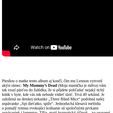
Piesňou o matke tento album aj končí, čím mu Lennon vytvoril
akýsi rámec.
My Mummy’s Dead
(Moja mamička je mŕtva) vám
tak vrazí päsťou do žalúdka, že si pôjdete pohľadať nejaký tichý
kútik v byte, kde vás nik nebude vidieť slziť. Trvá 49 sekúnd. Je
založená na detskej riekanke „Three Blind Mice“ podobná našej
uspávanke „Spi dieťatko, spiže“. Jednoduchá klesavá melódia
a pomalý rytmus evokujúci kolísanie sú spoločnými prvkami
uspávaniek i lamentov. Tíšia, majú hypnotický účinok – na unavené