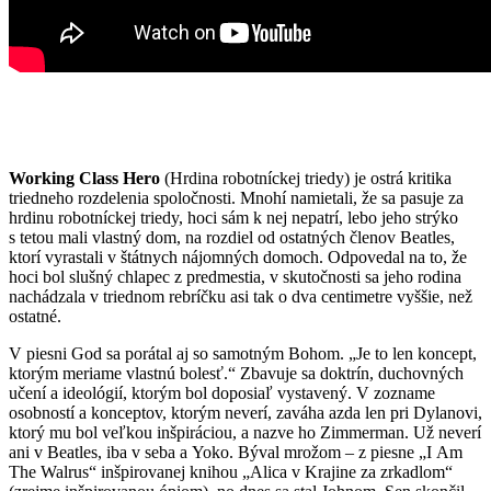
Working Class Hero
(Hrdina robotníckej triedy) je ostrá kritika
triedneho rozdelenia spoločnosti. Mnohí namietali, že sa pasuje za
hrdinu robotníckej triedy, hoci sám k nej nepatrí, lebo jeho strýko
s tetou mali vlastný dom, na rozdiel od ostatných členov Beatles,
ktorí vyrastali v štátnych nájomných domoch. Odpovedal na to, že
hoci bol slušný chlapec z predmestia, v skutočnosti sa jeho rodina
nachádzala v triednom rebríčku asi tak o dva centimetre vyššie, než
ostatné.
V piesni God sa porátal aj so samotným Bohom. „Je to len koncept,
ktorým meriame vlastnú bolesť.“ Zbavuje sa doktrín, duchovných
učení a ideológií, ktorým bol doposiaľ vystavený. V zozname
osobností a konceptov, ktorým neverí, zaváha azda len pri Dylanovi,
ktorý mu bol veľkou inšpiráciou, a nazve ho Zimmerman. Už neverí
ani v Beatles, iba v seba a Yoko. Býval mrožom – z piesne „I Am
The Walrus“ inšpirovanej knihou „Alica v Krajine za zrkadlom“