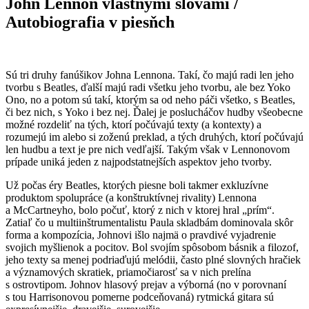
John Lennon vlastnými slovami /
Autobiografia v piesňch
Sú tri druhy fanúšikov Johna Lennona. Takí, čo majú radi len jeho
tvorbu s Beatles, ďalší majú radi všetku jeho tvorbu, ale bez Yoko
Ono, no a potom sú takí, ktorým sa od neho páči všetko, s Beatles,
či bez nich, s Yoko i bez nej. Ďalej je poslucháčov hudby všeobecne
možné rozdeliť na tých, ktorí počúvajú texty (a kontexty) a
rozumejú im alebo si zoženú preklad, a tých druhých, ktorí počúvajú
len hudbu a text je pre nich vedľajší. Takým však v Lennonovom
prípade uniká jeden z najpodstatnejších aspektov jeho tvorby.
Už počas éry Beatles, ktorých piesne boli takmer exkluzívne
produktom spolupráce (a konštruktívnej rivality) Lennona
a McCartneyho, bolo počuť, ktorý z nich v ktorej hral „prím“.
Zatiaľ čo u multiinštrumentalistu Paula skladbám dominovala skôr
forma a kompozícia, Johnovi išlo najmä o pravdivé vyjadrenie
svojich myšlienok a pocitov. Bol svojím spôsobom básnik a filozof,
jeho texty sa menej podriaďujú melódii, často plné slovných hračiek
a významových skratiek, priamočiarosť sa v nich prelína
s ostrovtipom. Johnov hlasový prejav a výborná (no v porovnaní
s tou Harrisonovou pomerne podceňovaná) rytmická gitara sú