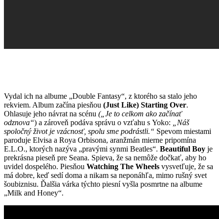
Vydal ich na albume „Double Fantasy“, z ktorého sa stalo jeho
rekviem. Album začína piesňou
(Just Like) Starting Over
.
Ohlasuje jeho návrat na scénu
(„Je to celkom ako začínať
odznova“
) a zároveň podáva správu o vzťahu s Yoko:
„Náš
spoločný život je vzácnosť, spolu sme podrástli.“
Spevom miestami
paroduje Elvisa a Roya Orbisona, aranžmán mierne pripomína
E.L.O., ktorých nazýva „pravými synmi Beatles“.
Beautiful Boy
je
prekrásna pieseň pre Seana. Spieva, že sa nemôže dočkať, aby ho
uvidel dospelého. Piesňou
Watching The Wheels
vysvetľuje, že sa
má dobre, keď sedí doma a nikam sa neponáhľa, mimo rušný svet
šoubiznisu. Ďalšia várka týchto piesní vyšla posmrtne na albume
„Milk and Honey“.