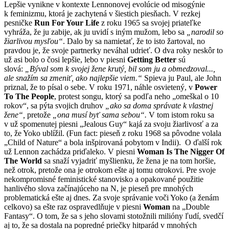
Lepšie vynikne v kontexte Lennonovej evolúcie od misogýnie
k feminizmu, ktorá je zachytená v šiestich piesňach. V rezkej
pesničke
Run For Your Life
z roku 1965 sa svojej priateľke
vyhráža, že ju zabije, ak ju uvidí s iným mužom, lebo sa
„narodil so
žiarlivou mysľou“
. Dalo by sa namietať, že to isto žartoval, no
pravdou je, že svoje partnerky neváhal udrieť. O dva roky neskôr to
už asi bolo o čosi lepšie, lebo v piesni
Getting Better
sú
slová:
„Býval som k svojej žene krutý, bil som ju a obmedzoval...,
ale snažím sa zmeniť, ako najlepšie viem.“
Spieva ju Paul, ale John
priznal, že to písal o sebe. V roku 1971, náhle osvietený, v
Power
To The People
, protest songu, ktorý sa podľa neho „omeškal o 10
rokov“, sa pýta svojich druhov
„ako sa doma správate k vlastnej
žene“,
pretože
„ona musí byť sama sebou“.
V tom istom roku sa
v už spomenutej piesni „Jealous Guy“ kajá za svoju žiarlivosť a za
to, že Yoko ublížil. (Fun fact: pieseň z roku 1968 sa pôvodne volala
„Child of Nature“ a bola inšpirovaná pobytom v Indii). O ďalší rok
už Lennon zachádza priďaleko. V piesni
Woman Is The Nigger Of
The World
sa snaží vyjadriť myšlienku, že žena je na tom horšie,
než otrok, pretože ona je otrokom ešte aj tomu otrokovi. Pre svoje
nekompromisné feministické stanovisko a opakované použitie
hanlivého slova začínajúceho na N, je pieseň pre mnohých
problematická ešte aj dnes. Za svoje správanie voči Yoko (a ženám
celkovo) sa ešte raz ospravedlňuje v piesni
Woman
na „Double
Fantasy“. O tom, že sa s jeho slovami stotožnili milióny ľudí, svedčí
aj to, že sa dostala na popredné priečky hitparád v mnohých