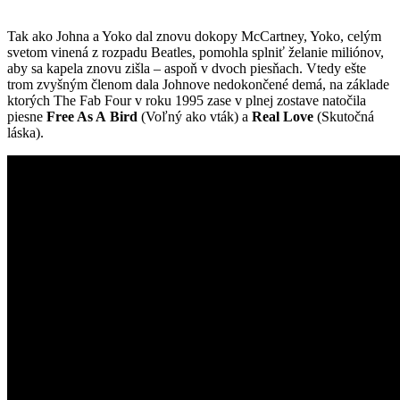
Tak ako Johna a Yoko dal znovu dokopy McCartney, Yoko, celým
svetom vinená z rozpadu Beatles, pomohla splniť želanie miliónov,
aby sa kapela znovu zišla – aspoň v dvoch piesňach. Vtedy ešte
trom zvyšným členom dala Johnove nedokončené demá, na základe
ktorých The Fab Four v roku 1995 zase v plnej zostave natočila
piesne
Free As A Bird
(Voľný ako vták) a
Real Love
(Skutočná
láska).