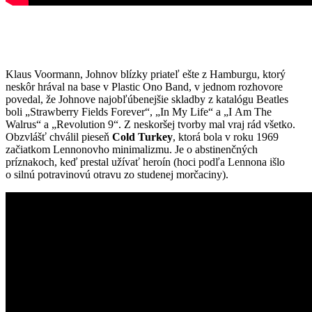
Klaus Voormann, Johnov blízky priateľ ešte z Hamburgu, ktorý
neskôr hrával na base v Plastic Ono Band, v jednom rozhovore
povedal, že Johnove najobľúbenejšie skladby z katalógu Beatles
boli „Strawberry Fields Forever“, „In My Life“ a „I Am The
Walrus“ a „Revolution 9“. Z neskoršej tvorby mal vraj rád všetko.
Obzvlášť chválil pieseň
Cold Turkey
, ktorá bola v roku 1969
začiatkom Lennonovho minimalizmu. Je o abstinenčných
príznakoch, keď prestal užívať heroín (hoci podľa Lennona išlo
o silnú potravinovú otravu zo studenej morčaciny).