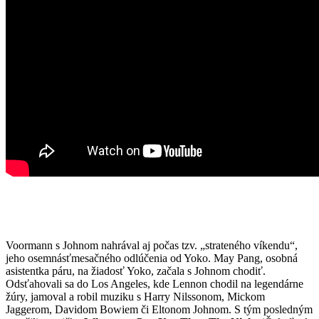
Voormann s Johnom nahrával aj počas tzv. „strateného víkendu“,
jeho osemnásťmesačného odlúčenia od Yoko. May Pang, osobná
asistentka páru, na žiadosť Yoko, začala s Johnom chodiť.
Odsťahovali sa do Los Angeles, kde Lennon chodil na legendárne
žúry, jamoval a robil muziku s Harry Nilssonom, Mickom
Jaggerom, Davidom Bowiem či Eltonom Johnom. S tým posledným