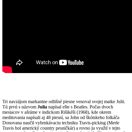
Tri navzájom markantne odlišné piesne venoval svojej matke Julii.
Tú prvú s názvom
Julia
napísal ešte s Beatles. Počas dvoch
mesiacov v ašráme v indickom Rišikéši (1968), kde okrem
meditovania napísali aj 48 piesní, sa John od škótskeho folkáča
Donovana naučil vybrnkávaciu techniku Travis-picking (Merle
Travis bol americký country pesničkár) a rovno ju využil v tejto