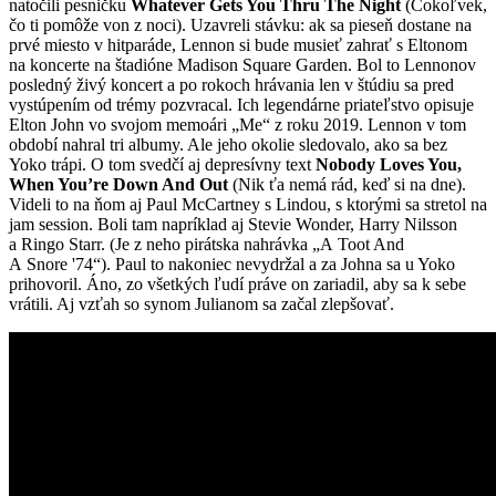
natočili pesničku
Whatever Gets You Thru The Night
(Čokoľvek,
čo ti pomôže von z noci). Uzavreli stávku: ak sa pieseň dostane na
prvé miesto v hitparáde, Lennon si bude musieť zahrať s Eltonom
na koncerte na štadióne Madison Square Garden. Bol to Lennonov
posledný živý koncert a po rokoch hrávania len v štúdiu sa pred
vystúpením od trémy pozvracal. Ich legendárne priateľstvo opisuje
Elton John vo svojom memoári „Me“ z roku 2019. Lennon v tom
období nahral tri albumy. Ale jeho okolie sledovalo, ako sa bez
Yoko trápi. O tom svedčí aj depresívny text
Nobody Loves You,
When You’re Down And Out
(Nik ťa nemá rád, keď si na dne).
Videli to na ňom aj Paul McCartney s Lindou, s ktorými sa stretol na
jam session. Boli tam napríklad aj Stevie Wonder, Harry Nilsson
a Ringo Starr. (Je z neho pirátska nahrávka „A Toot And
A Snore '74“). Paul to nakoniec nevydržal a za Johna sa u Yoko
prihovoril. Áno, zo všetkých ľudí práve on zariadil, aby sa k sebe
vrátili. Aj vzťah so synom Julianom sa začal zlepšovať.