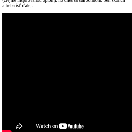
(zrejme inšpirovanou ópiom), no dnes sa stal Johnom. Sen skončil
a treba ísť ďalej.