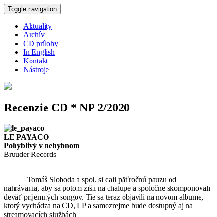
Skočiť na hlavný obsah
Toggle navigation
Aktuality
Archív
CD prílohy
In English
Kontakt
Nástroje
Recenzie CD * NP 2/2020
LE PAYACO
Pohyblivý v nehybnom
Bruuder Records
Tomáš Sloboda a spol. si dali päťročnú pauzu od
nahrávania, aby sa potom zišli na chalupe a spoločne skomponovali
deväť príjemných songov. Tie sa teraz objavili na novom albume,
ktorý vychádza na CD, LP a samozrejme bude dostupný aj na
streamovacích službách.