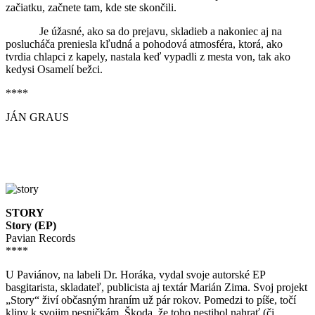
začiatku, začnete tam, kde ste skončili.
Je úžasné, ako sa do prejavu, skladieb a nakoniec aj na
poslucháča preniesla kľudná a pohodová atmosféra, ktorá, ako
tvrdia chlapci z kapely, nastala keď vypadli z mesta von, tak ako
kedysi Osamelí bežci.
****
JÁN GRAUS
STORY
Story (EP)
Pavian Records
****
U Paviánov, na labeli Dr. Horáka, vydal svoje autorské EP
basgitarista, skladateľ, publicista aj textár Marián Zima. Svoj projekt
„Story“ živí občasným hraním už pár rokov. Pomedzi to píše, točí
klipy k svojim pesničkám. Škoda, že toho nestihol nahrať (či