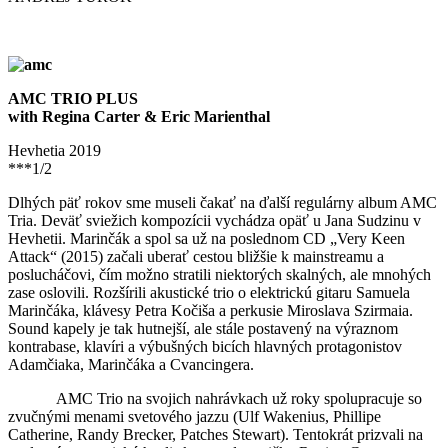
AMC TRIO PLUS
with Regina Carter & Eric Marienthal
Hevhetia 2019
***1/2
Dlhých päť rokov sme museli čakať na ďalší regulárny album AMC
Tria. Deväť sviežich kompozícii vychádza opäť u Jana Sudzinu v
Hevhetii. Marinčák a spol sa už na poslednom CD „Very Keen
Attack“ (2015) začali uberať cestou bližšie k mainstreamu a
poslucháčovi, čím možno stratili niektorých skalných, ale mnohých
zase oslovili. Rozšírili akustické trio o elektrickú gitaru Samuela
Marinčáka, klávesy Petra Kočiša a perkusie Miroslava Szirmaia.
Sound kapely je tak hutnejší, ale stále postavený na výraznom
kontrabase, klavíri a výbušných bicích hlavných protagonistov
Adamčiaka, Marinčáka a Cvancingera.
AMC Trio na svojich nahrávkach už roky spolupracuje so
zvučnými menami svetového jazzu (Ulf Wakenius, Phillipe
Catherine, Randy Brecker, Patches Stewart). Tentokrát prizvali na