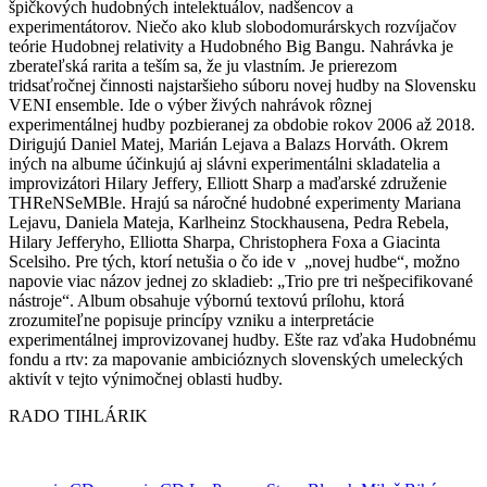
špičkových hudobných intelektuálov, nadšencov a
experimentátorov. Niečo ako klub slobodomurárskych rozvíjačov
teórie Hudobnej relativity a Hudobného Big Bangu. Nahrávka je
zberateľská rarita a teším sa, že ju vlastním. Je prierezom
tridsaťročnej činnosti najstaršieho súboru novej hudby na Slovensku
VENI ensemble. Ide o výber živých nahrávok rôznej
experimentálnej hudby pozbieranej za obdobie rokov 2006 až 2018.
Dirigujú Daniel Matej, Marián Lejava a Balazs Horváth. Okrem
iných na albume účinkujú aj slávni experimentálni skladatelia a
improvizátori Hilary Jeffery, Elliott Sharp a maďarské združenie
THReNSeMBle. Hrajú sa náročné hudobné experimenty Mariana
Lejavu, Daniela Mateja, Karlheinz Stockhausena, Pedra Rebela,
Hilary Jefferyho, Elliotta Sharpa, Christophera Foxa a Giacinta
Scelsiho. Pre tých, ktorí netušia o čo ide v „novej hudbe“, možno
napovie viac názov jednej zo skladieb: „Trio pre tri nešpecifikované
nástroje“. Album obsahuje výbornú textovú prílohu, ktorá
zrozumiteľne popisuje princípy vzniku a interpretácie
experimentálnej improvizovanej hudby. Ešte raz vďaka Hudobnému
fondu a rtv: za mapovanie ambicióznych slovenských umeleckých
aktivít v tejto výnimočnej oblasti hudby.
RADO TIHLÁRIK