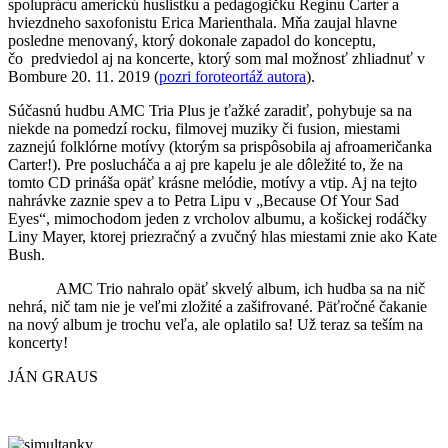
spoluprácu americkú huslistku a pedagogičku Reginu Carter a
hviezdneho saxofonistu Erica Marienthala. Mňa zaujal hlavne
posledne menovaný, ktorý dokonale zapadol do konceptu,
čo predviedol aj na koncerte, ktorý som mal možnosť zhliadnuť v
Bombure 20. 11. 2019 (
pozri foroteortáž autora
).
Súčasnú hudbu AMC Tria Plus je ťažké zaradiť, pohybuje sa na
niekde na pomedzí rocku, filmovej muziky či fusion, miestami
zaznejú folklórne motívy (ktorým sa prispôsobila aj afroameričanka
Carter!). Pre poslucháča a aj pre kapelu je ale dôležité to, že na
tomto CD prináša opäť krásne melódie, motívy a vtip. Aj na tejto
nahrávke zaznie spev a to Petra Lipu v „Because Of Your Sad
Eyes“, mimochodom jeden z vrcholov albumu, a košickej rodáčky
Liny Mayer, ktorej priezračný a zvučný hlas miestami znie ako Kate
Bush.
AMC Trio nahralo opäť skvelý album, ich hudba sa na nič
nehrá, nič tam nie je veľmi zložité a zašifrované. Päťročné čakanie
na nový album je trochu veľa, ale oplatilo sa! Už teraz sa teším na
koncerty!
JÁN GRAUS