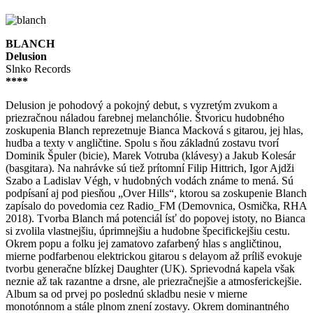
BLANCH
Delusion
Slnko Records
****
Delusion je pohodový a pokojný debut, s vyzretým zvukom a
priezračnou náladou farebnej melanchólie. Štvoricu hudobného
zoskupenia Blanch reprezetnuje Bianca Macková s gitarou, jej hlas,
hudba a texty v angličtine. Spolu s ňou základnú zostavu tvorí
Dominik Špuler (bicie), Marek Votruba (klávesy) a Jakub Kolesár
(basgitara). Na nahrávke sú tiež prítomní Filip Hittrich, Igor Ajdži
Szabo a Ladislav Végh, v hudobných vodách známe to mená. Sú
podpísaní aj pod piesňou „Over Hills“, ktorou sa zoskupenie Blanch
zapísalo do povedomia cez Radio_FM (Demovnica, Osmička, RHA
2018). Tvorba Blanch má potenciál ísť do popovej istoty, no Bianca
si zvolila vlastnejšiu, úprimnejšiu a hudobne špecifickejšiu cestu.
Okrem popu a folku jej zamatovo zafarbený hlas s angličtinou,
mierne podfarbenou elektrickou gitarou s delayom až príliš evokuje
tvorbu generačne blízkej Daughter (UK). Sprievodná kapela však
neznie až tak razantne a drsne, ale priezračnejšie a atmosferickejšie.
Album sa od prvej po poslednú skladbu nesie v mierne
monotónnom a stále plnom znení zostavy. Okrem dominantného