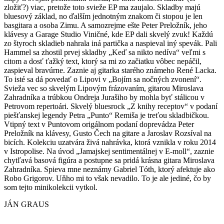
zložiť?) viac, pretože toto svieže EP ma zaujalo. Skladby majú
bluesový základ, no ďalším jednotným znakom či stopou je len
basgitara a osoba Zimu. A samozrejme ešte Peter Preložník, jeho
klávesy a Garage Studio Viničné, kde EP dali skvelý zvuk! Každú
zo štyroch skladieb nahrala iná partička a naspieval iný spevák. Pali
Hammel sa zhostil prvej skladby „Keď sa nikto nedíva“ veľmi s
citom a dosť ťažký text, ktorý sa mi zo začiatku vôbec nepáčil,
zaspieval bravúrne. Zaznie aj gitarka starého známeho René Lacka.
To isté sa dá povedať o Lipovi v „Bojím sa nočných zvonení“.
Svieža vec so skvelým Lipovým frázovaním, gitarou Miroslava
Zahradníka a trúbkou Ondreja Jurašiho by mohla byť stálicou v
Petrovom repertoári. Skvelý bluesrock „Z knihy receptov“ v podaní
piešťanskej legendy Petra „Punto“ Remiša je treťou skladbičkou.
Vtipný text v Puntovom origálnom podaní doprevádza Peter
Preložník na klávesy, Gusto Čech na gitare a Jaroslav Rozsíval na
bicích. Kolekciu uzatvára živá nahrávka, ktorá vznikla v roku 2014
v Istropolise. Na úvod „Jamajskej sentimentálnej v E-moll“, zaznie
chytľavá basová figúra a postupne sa pridá krásna gitara Miroslava
Zahradníka. Spieva mne neznámy Gabriel Tóth, ktorý afektuje ako
Robo Grigorov. Uňho mi to však nevadilo. To je ale jediné, čo by
som tejto minikolekcii vytkol.
JÁN GRAUS