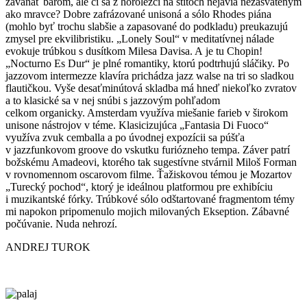
zaváňať barom, ale či sa z horolezci na štítoch nejavia nezasväteným
ako mravce? Dobre zafrázované unisoná a sólo Rhodes piána
(mohlo byť trochu slabšie a zapasované do podkladu) preukazujú
zmysel pre ekvilibristiku. „Lonely Soul“ v meditatívnej nálade
evokuje trúbkou s dusítkom Milesa Davisa. A je tu Chopin!
„Nocturno Es Dur“ je plné romantiky, ktorú podtrhujú sláčiky. Po
jazzovom intermezze klavíra prichádza jazz walse na tri so sladkou
flautičkou. Vyše desaťminútová skladba má hneď niekoľko zvratov
a to klasické sa v nej snúbi s jazzovým pohľadom
celkom organicky. Amsterdam využíva miešanie farieb v širokom
unisone nástrojov v téme. Klasicizujúca „Fantasia Di Fuoco“
využíva zvuk cemballa a po úvodnej expozícii sa púšťa
v jazzfunkovom groove do vskutku furiózneho tempa. Záver patrí
božskému Amadeovi, ktorého tak sugestívne stvárnil Miloš Forman
v rovnomennom oscarovom filme. Ťažiskovou témou je Mozartov
„Turecký pochod“, ktorý je ideálnou platformou pre exhibíciu
i muzikantské fórky. Trúbkové sólo odštartované fragmentom témy
mi napokon pripomenulo mojich milovaných Ekseption. Zábavné
počúvanie. Nuda nehrozí.
ANDREJ TUROK