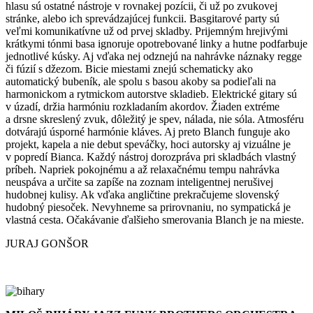
hlasu sú ostatné nástroje v rovnakej pozícii, či už po zvukovej
stránke, alebo ich sprevádzajúcej funkcii. Basgitarové party sú
veľmi komunikatívne už od prvej skladby. Prijemným hrejivými
krátkymi tónmi basa ignoruje opotrebované linky a hutne podfarbuje
jednotlivé kúsky. Aj vďaka nej odznejú na nahrávke náznaky regge
či fúzií s džezom. Bicie miestami znejú schematicky ako
automatický bubeník, ale spolu s basou akoby sa podieľali na
harmonickom a rytmickom autorstve skladieb. Elektrické gitary sú
v úzadí, držia harmóniu rozkladaním akordov. Žiaden extréme
a drsne skreslený zvuk, dôležitý je spev, nálada, nie sóla. Atmosféru
dotvárajú úsporné harmónie kláves. Aj preto Blanch funguje ako
projekt, kapela a nie debut speváčky, hoci autorsky aj vizuálne je
v popredí Bianca. Každý nástroj dorozpráva pri skladbách vlastný
príbeh. Napriek pokojnému a až relaxačnému tempu nahrávka
neuspáva a určite sa zapíše na zoznam inteligentnej nerušivej
hudobnej kulisy. Ak vďaka angličtine prekračujeme slovenský
hudobný piesoček. Nevyhneme sa prirovnaniu, no sympatická je
vlastná cesta. Očakávanie ďalšieho smerovania Blanch je na mieste.
JURAJ GONŠOR