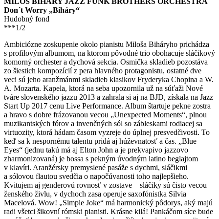
MILOŠ BIHÁRY JAZZ FUNK BROTHERS ORCHESTRA
Don´t Worry „Biháry“
Hudobný fond
***1/2
Ambiciózne zoskupenie okolo pianistu Miloša Biháryho prichádza
s profilovým albumom, na ktorom pôvodné trio obohacuje sláčikový
komorný orchester a dychová sekcia. Osmička skladieb pozostáva
zo šiestich kompozícií z pera hlavného protagonistu, ostatné dve
veci sú jeho aranžmánmi skladieb klasikov Fryderyka Chopina a W.
A. Mozarta. Kapela, ktorá na seba upozornila už na súťaži Nové
tváre slovenského jazzu 2013 a zahrala si aj na BJD, získala na Jazz
Start Up 2017 cenu Live Performance. Album štartuje pekne zostra
a hravo s dobre frázovanou vecou „Unexpected Moments“, plnou
muzikantských fórov a invenčných sól so zábleskami rodiacej sa
virtuozity, ktorá hádam časom vyzreje do úplnej presvedčivosti. To
keď sa k nespornému talentu pridá aj húževnatosť a čas. „Blue
Eyes“ (jednu takú má aj Elton John a je prekvapivo jazzovo
zharmonizovaná) je bossa s pekným úvodným latino beglajtom
v klavíri. Aranžérsky premyslené pasáže s dychmi, sláčikmi
a sólovou flautou svedčia o napočúvanosti toho najlepšieho.
Kvitujem aj genderovú rovnosť v zostave – sláčiky sú čisto vecou
ženského živlu, v dychoch zasa operuje saxofónistka Silvia
Macelová. Wow! „Simple Joke“ má harmonický pôdorys, aký majú
radi všetci šikovní rómski pianisti. Krásne kilá! Pankáčom síce bude