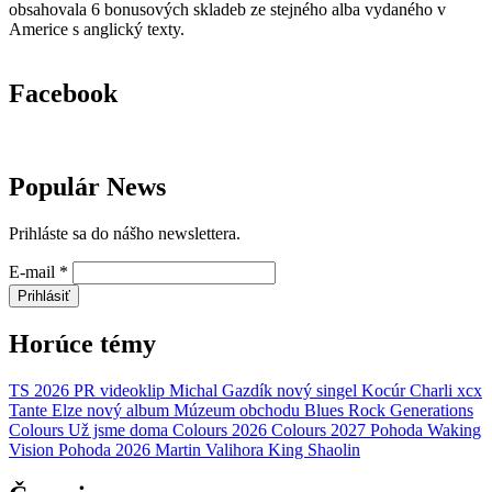
obsahovala 6 bonusových skladeb ze stejného alba vydaného v
Americe s anglický texty.
Facebook
Populár News
Prihláste sa do nášho newslettera.
E-mail
*
Prihlásiť
Horúce témy
TS 2026
PR
videoklip
Michal Gazdík
nový singel
Kocúr
Charli xcx
Tante Elze
nový album
Múzeum obchodu
Blues Rock Generations
Colours
Už jsme doma
Colours 2026
Colours 2027
Pohoda
Waking
Vision
Pohoda 2026
Martin Valihora
King Shaolin