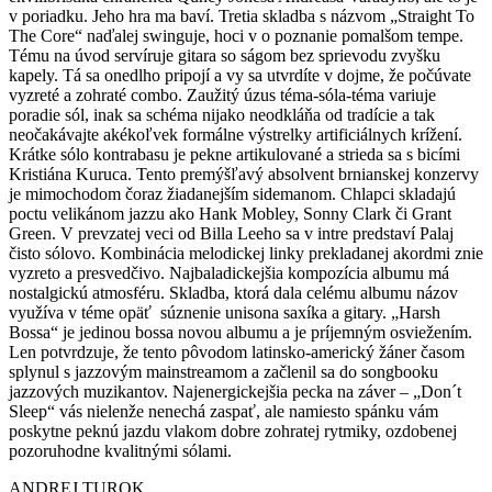
v poriadku. Jeho hra ma baví. Tretia skladba s názvom „Straight To
The Core“ naďalej swinguje, hoci v o poznanie pomalšom tempe.
Tému na úvod servíruje gitara so ságom bez sprievodu zvyšku
kapely. Tá sa onedlho pripojí a vy sa utvrdíte v dojme, že počúvate
vyzreté a zohraté combo. Zaužitý úzus téma-sóla-téma variuje
poradie sól, inak sa schéma nijako neodkláňa od tradície a tak
neočakávajte akékoľvek formálne výstrelky artificiálnych krížení.
Krátke sólo kontrabasu je pekne artikulované a strieda sa s bicími
Kristiána Kuruca. Tento premýšľavý absolvent brnianskej konzervy
je mimochodom čoraz žiadanejším sidemanom. Chlapci skladajú
poctu velikánom jazzu ako Hank Mobley, Sonny Clark či Grant
Green. V prevzatej veci od Billa Leeho sa v intre predstaví Palaj
čisto sólovo. Kombinácia melodickej linky prekladanej akordmi znie
vyzreto a presvedčivo. Najbaladickejšia kompozícia albumu má
nostalgickú atmosféru. Skladba, ktorá dala celému albumu názov
využíva v téme opäť súznenie unisona saxíka a gitary. „Harsh
Bossa“ je jedinou bossa novou albumu a je príjemným osviežením.
Len potvrdzuje, že tento pôvodom latinsko-americký žáner časom
splynul s jazzovým mainstreamom a začlenil sa do songbooku
jazzových muzikantov. Najenergickejšia pecka na záver – „Don´t
Sleep“ vás nielenže nenechá zaspať, ale namiesto spánku vám
poskytne peknú jazdu vlakom dobre zohratej rytmiky, ozdobenej
pozoruhodne kvalitnými sólami.
ANDREJ TUROK