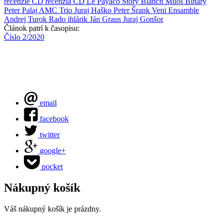
recenzie CD
recenzia CD
Le Payaco
Story
Blanch
Miloš Biháry
Peter Palaj
AMC Trio
Juraj Haško
Peter Šrank
Veni Ensamble
Andrej Turok
Rado ihlárik
Ján Graus
Juraj Gonšor
Článok patrí k časopisu:
Číslo 2/2020
email
facebook
twitter
google+
pocket
Nákupný košík
Váš nákupný košík je prázdny.