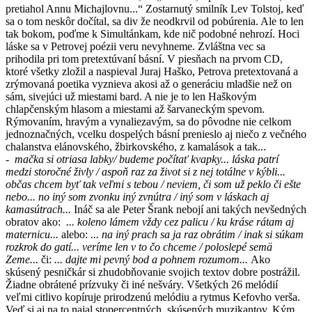
pretiahol Annu Michajlovnu...“ Zostarnutý smilník Lev Tolstoj, keď
sa o tom neskôr dočítal, sa div že neodkrvil od pobúrenia. Ale to len
tak bokom, poďme k Simultánkam, kde nič podobné nehrozí. Hoci
láske sa v Petrovej poézii veru nevyhneme. Zvláštna vec sa
prihodila pri tom pretextúvaní básní. V piesňach na prvom CD,
ktoré všetky zložil a naspieval Juraj Haško, Petrova pretextovaná a
zrýmovaná poetika vyznieva akosi až o generáciu mladšie než on
sám, sivejúci už miestami bard. A nie je to len Haškovým
chlapčenským hlasom a miestami až šarvaneckým spevom.
Rýmovaním, hravým a vynaliezavým, sa do pôvodne nie celkom
jednoznačných, vcelku dospelých básní prenieslo aj niečo z večného
chalanstva elánovského, žbirkovského, z kamalások a tak...
-
mačka si otriasa labky/ budeme počítať kvapky... láska patrí
medzi storočné živly / aspoň raz za život si z nej totálne v kýbli...
občas chcem byť tak veľmi s tebou / neviem, či som už peklo či ešte
nebo... no iný som zvonku iný zvnútra / iný som v láskach aj
kamasútrach...
Ináč sa ale Peter Šrank nebojí ani takých nevšedných
obratov ako:
... koleno lámem vždy cez palicu / ku kráse rátam aj
maternicu...
alebo:
... na iný prach sa ja raz obrátim / inak si súkam
rozkrok do gatí... veríme len v to čo chceme / poloslepé semä
Zeme...
či:
... dajte mi pevný bod a pohnem rozumom...
Ako
skúsený pesničkár si zhudobňovanie svojich textov dobre postrážil.
Žiadne obrátené prízvuky či iné nešváry. Všetkých 26 melódií
veľmi citlivo kopíruje prirodzenú melódiu a rytmus Kefovho verša.
Veď si aj na to najal stopercentných, skúsených muzikantov. Kým