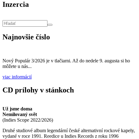
Inzercia
Vyhľadávanie
Hľadať
Najnovšie číslo
Nový Populár 3/2026 je v tlačiarni. Až do nedele 9. augusta si ho
môžete u nás...
viac informácií
CD prílohy v stánkoch
Už jsme doma
Nemilovaný svět
(
Indies Scope
2022/2026
)
Druhé studiové album legendární české alternativní rockové kapely,
vydané v roce 1991. Reedice u Indies Records z roku 1996