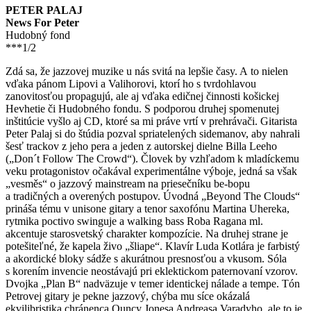
PETER PALAJ
News For Peter
Hudobný fond
***1/2
Zdá sa, že jazzovej muzike u nás svitá na lepšie časy. A to nielen
vďaka pánom Lipovi a Valihorovi, ktorí ho s tvrdohlavou
zanovitosťou propagujú, ale aj vďaka edičnej činnosti košickej
Hevhetie či Hudobného fondu. S podporou druhej spomenutej
inštitúcie vyšlo aj CD, ktoré sa mi práve vrtí v prehrávači. Gitarista
Peter Palaj si do štúdia pozval spriatelených sidemanov, aby nahrali
šesť trackov z jeho pera a jeden z autorskej dielne Billa Leeho
(„Don´t Follow The Crowd“). Človek by vzhľadom k mladíckemu
veku protagonistov očakával experimentálne výboje, jedná sa však
„vesměs“ o jazzový mainstream na priesečníku be-bopu
a tradičných a overených postupov. Úvodná „Beyond The Clouds“
prináša tému v unisone gitary a tenor saxofónu Martina Uhereka,
rytmika poctivo swinguje a walking bass Roba Ragana ml.
akcentuje starosvetský charakter kompozície. Na druhej strane je
potešiteľné, že kapela živo „šliape“. Klavír Luda Kotlára je farbistý
a akordické bloky sádže s akurátnou presnosťou a vkusom. Sóla
s korením invencie neostávajú pri eklektickom paternovaní vzorov.
Dvojka „Plan B“ nadväzuje v temer identickej nálade a tempe. Tón
Petrovej gitary je pekne jazzový, chýba mu síce okázalá
ekvilibristika chránenca Quncy Jonesa Andreasa Varadyho, ale to je