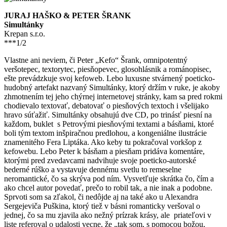
JURAJ HAŠKO & PETER ŠRANK
Simultánky
Krepan s.r.o.
***1/2
Vlastne ani neviem, či Peter „Kefo“ Šrank, omnipotentný
veršotepec, textorytec, piesňopevec, glosohlásnik a románopisec,
ešte prevádzkuje svoj kefoweb. Lebo luxusne stvárnený poeticko-
hudobný artefakt nazvaný Simultánky, ktorý držím v ruke, je akoby
zhmotnením tej jeho chýrnej internetovej stránky, kam sa pred rokmi
chodievalo textovať, debatovať o piesňových textoch i všelijako
hravo súťažiť. Simultánky obsahujú dve CD, po trinásť piesní na
každom, buklet s Petrovými piesňovými textami a básňami, ktoré
boli tým textom inšpiračnou predlohou, a kongeniálne ilustrácie
znamenitého Fera Liptáka. Ako keby tu pokračoval vorkšop z
kefowebu. Lebo Peter k básňam a piesňam pridáva komentáre,
ktorými pred zvedavcami nadvihuje svoje poeticko-autorské
bederné rúško a vystavuje dennému svetlu to remeselne
neromantické, čo sa skrýva pod ním. Vysvetľuje skrátka čo, čím a
ako chcel autor povedať, prečo to robil tak, a nie inak a podobne.
Sprvoti som sa zľakol, či nedôjde aj na také ako u Alexandra
Sergejeviča Puškina, ktorý tiež v básni romanticky veršoval o
jednej, čo sa mu zjavila ako nežný prízrak krásy, ale priateľovi v
liste referoval o udalosti vecne, že „tak som, s pomocou božou,