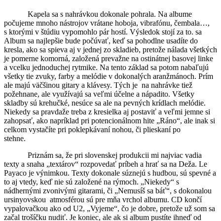
Kapela sa s nahrávkou dokonale pohrala. Na albume
počujeme mnoho nástrojov vrátane hoboja, vibrafónu, čembala…,
s ktorými v štúdiu vypomohlo pár hostí. Výsledok stojí za to. sa
Album sa najlepšie bude počúvať, keď sa pohodlne usadíte do
kresla, ako sa spieva aj v jednej zo skladieb, pretože nálada všetkých
je pomerne komorná, založená prevažne na ostinátnej basovej linke
a vcelku jednoduchej rytmike. Na tento základ sa potom nabaľujú
všetky tie zvuky, farby a melódie v dokonalých aranžmánoch. Prím
ale majú väčšinou gitary a klávesy. Tých je na nahrávke tiež
požehnane, ale využívajú sa veľmi účelne a nápadito. Všetky
skladby sú krehučké, nesúce sa ale na pevných krídlach melódie.
Niekedy sa pravdaže treba z kresielka aj postaviť a veľmi jemne si
zahopsať, ako napríklad pri potencionálnom hite „Ráno“, ale inak si
celkom vystačíte pri poklepkávaní nohou, či plieskaní po
stehne.
Priznám sa, že pri slovenskej produkcii mi najviac vadia
texty a snaha „textárov“ rozpovedať príbeh a hrať sa na Deža. Le
Payaco je výnimkou. Texty dokonale súznejú s hudbou, sú spevné a
to aj vtedy, keď nie sú založené na rýmoch. „Niekedy“ s
nádhernými zvonivými gitarami, či „Nemusíš sa báť“, s dokonalou
ursinyovskou atmosférou sú pre mňa vrchol albumu. CD končí
vypalovačkou ako od U2, „Vyjeme“, čo je dobre, pretože už som sa
začal trošíčku nudiť. Je koniec, ale ak si album pustíte ihneď od