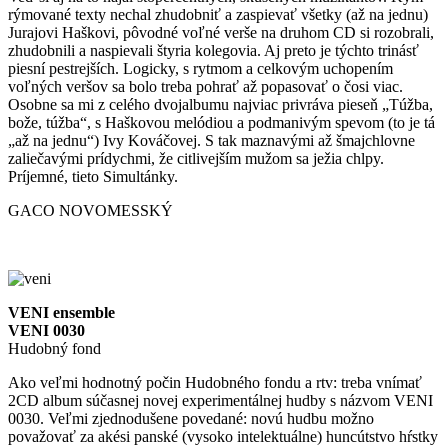
rýmované texty nechal zhudobniť a zaspievať všetky (až na jednu)
Jurajovi Haškovi, pôvodné voľné verše na druhom CD si rozobrali,
zhudobnili a naspievali štyria kolegovia. Aj preto je týchto trinásť
piesní pestrejších. Logicky, s rytmom a celkovým uchopením
voľných veršov sa bolo treba pohrať až popasovať o čosi viac.
Osobne sa mi z celého dvojalbumu najviac privráva pieseň „Túžba,
bože, túžba“, s Haškovou melódiou a podmanivým spevom (to je tá
„až na jednu“) Ivy Kováčovej. S tak maznavými až šmajchlovne
zaliečavými prídychmi, že citlivejším mužom sa ježia chlpy.
Príjemné, tieto Simultánky.
GACO NOVOMESSKÝ
VENI ensemble
VENI 0030
Hudobný fond
Ako veľmi hodnotný počin Hudobného fondu a rtv: treba vnímať
2CD album súčasnej novej experimentálnej hudby s názvom VENI
0030. Veľmi zjednodušene povedané: novú hudbu možno
považovať za akési panské (vysoko intelektuálne) huncútstvo hŕstky