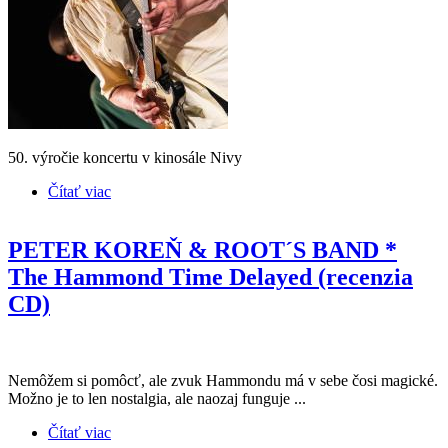
50. výročie koncertu v kinosále Nivy
Čítať viac
o FOR MEDITATION Jožo Barina & Peter Koreň
THE PLAYERS 17. III. 1970 / 28. VI. 2021
PETER KOREŇ & ROOT´S BAND *
The Hammond Time Delayed (recenzia
CD)
Nemôžem si pomôcť, ale zvuk Hammondu má v sebe čosi magické.
Možno je to len nostalgia, ale naozaj funguje ...
Čítať viac
o PETER KOREŇ & ROOT´S BAND * The