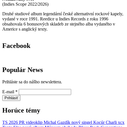
(
Indies Scope
2022/2026
)
Druhé studiové album legendární české alternativní rockové kapely,
vydané v roce 1991. Reedice u Indies Records z roku 1996
obsahovala 6 bonusových skladeb ze stejného alba vydaného v
Americe s anglický texty.
Facebook
Populár News
Prihláste sa do nášho newslettera.
E-mail
*
Prihlásiť
Horúce témy
TS 2026
PR
videoklip
Michal Gazdík
nový singel
Kocúr
Charli xcx