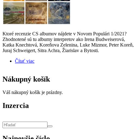
Ktoré recenzie CS albumov nájdete v Novom Populári 1/2021?
Zhodnotené sú tu albumy interpretov ako Irena Budweiserová,
Katka Knechtová, Koreňova Zelenina, Luke Mizmor, Peter Koreň,
Juraj Schweigert, Sitra Achra, Žiarislav a Bytosti.
Čítať viac
o Recenzie CD * NP 1/2021
Nákupný košík
Váš nákupný košík je prázdny.
Inzercia
Vyhľadávanie
Hľadať
Najnovšie číslo