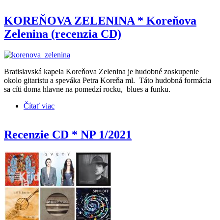
Hammond Time Delayed (recenzia CD)
KOREŇOVA ZELENINA * Koreňova
Zelenina (recenzia CD)
Bratislavská kapela Koreňova Zelenina je hudobné zoskupenie
okolo gitaristu a speváka Petra Koreňa ml. Táto hudobná formácia
sa cíti doma hlavne na pomedzí rocku, blues a funku.
Čítať viac
o KOREŇOVA ZELENINA * Koreňova Zelenina
(recenzia CD)
Recenzie CD * NP 1/2021