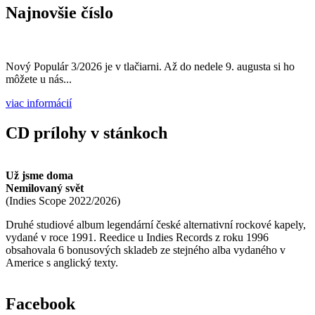
Najnovšie číslo
Nový Populár 3/2026 je v tlačiarni. Až do nedele 9. augusta si ho
môžete u nás...
viac informácií
CD prílohy v stánkoch
Už jsme doma
Nemilovaný svět
(
Indies Scope
2022/2026
)
Druhé studiové album legendární české alternativní rockové kapely,
vydané v roce 1991. Reedice u Indies Records z roku 1996
obsahovala 6 bonusových skladeb ze stejného alba vydaného v
Americe s anglický texty.
Facebook