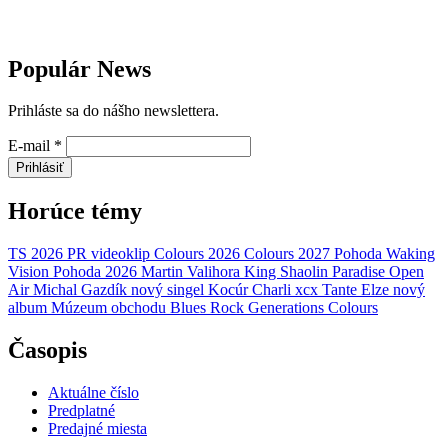
Populár News
Prihláste sa do nášho newslettera.
E-mail
*
Prihlásiť
Horúce témy
TS 2026
PR
videoklip
Colours 2026
Colours 2027
Pohoda
Waking
Vision
Pohoda 2026
Martin Valihora
King Shaolin
Paradise Open
Air
Michal Gazdík
nový singel
Kocúr
Charli xcx
Tante Elze
nový
album
Múzeum obchodu
Blues Rock Generations
Colours
Časopis
Aktuálne číslo
Predplatné
Predajné miesta