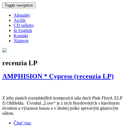
Skočiť na hlavný obsah
Toggle navigation
Aktuality
Archív
CD prílohy
In English
Kontakt
Nástroje
recenzia LP
AMPHISION * Cypress (recenzia LP)
Z jeho piatich rozsiahlejších kompozícii sála duch Pink Floyd, ELP
či Oldfielda. Úvodná „Love“ je z tých floydovských s klavírnym
úvodom a výraznou basou a v druhej polke spevavým gitarovým
sólom.
Čítať viac
o AMPHISION * Cypress (recenzia LP)