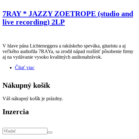
7RAY * JAZZY ZOETROPE (studio and
live recording) 2LP
V hlave pána Lichteneggera a rakúskeho speváka, gitaristu a aj
veľkého audiofila 7RAYa, sa zrodil nápad rozšíriť pôsobenie firmy
aj na vydávanie vysoko kvalitných audionahrávok.
Čítať viac
o 7RAY * JAZZY ZOETROPE (studio and live
recording) 2LP
Nákupný košík
Váš nákupný košík je prázdny.
Inzercia
Vyhľadávanie
Hľadať