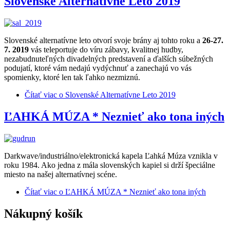
Slovenské Alternatívne Leto 2019
Slovenské alternatívne leto otvorí svoje brány aj tohto roku a
26-27.
7. 2019
vás teleportuje do víru zábavy, kvalitnej hudby,
nezabudnuteľných divadelných predstavení a ďalších súbežných
podujatí, ktoré vám nedajú vydýchnuť a zanechajú vo vás
spomienky, ktoré len tak ľahko nezmiznú.
Čítať viac
o Slovenské Alternatívne Leto 2019
ĽAHKÁ MÚZA * Neznieť ako tona iných
Darkwave/industriálno/elektronická kapela Ľahká Múza vznikla v
roku 1984. Ako jedna z mála slovenských kapiel si drží špeciálne
miesto na našej alternatívnej scéne.
Čítať viac
o ĽAHKÁ MÚZA * Neznieť ako tona iných
Nákupný košík