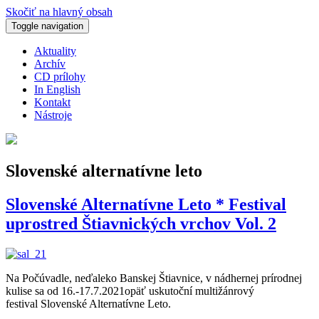
Skočiť na hlavný obsah
Toggle navigation
Aktuality
Archív
CD prílohy
In English
Kontakt
Nástroje
Slovenské alternatívne leto
Slovenské Alternatívne Leto * Festival
uprostred Štiavnických vrchov Vol. 2
Na Počúvadle, neďaleko Banskej Štiavnice, v nádhernej prírodnej
kulise sa od 16.-17.7.2021opäť uskutoční multižánrový
festival Slovenské Alternatívne Leto.