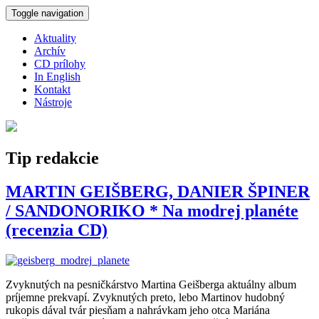
Skočiť na hlavný obsah
Toggle navigation
Aktuality
Archív
CD prílohy
In English
Kontakt
Nástroje
Tip redakcie
MARTIN GEIŠBERG, DANIER ŠPINER
/ SANDONORIKO * Na modrej planéte
(recenzia CD)
Zvyknutých na pesničkárstvo Martina Geišberga aktuálny album
príjemne prekvapí. Zvyknutých preto, lebo Martinov hudobný
rukopis dával tvár piesňam a nahrávkam jeho otca Mariána