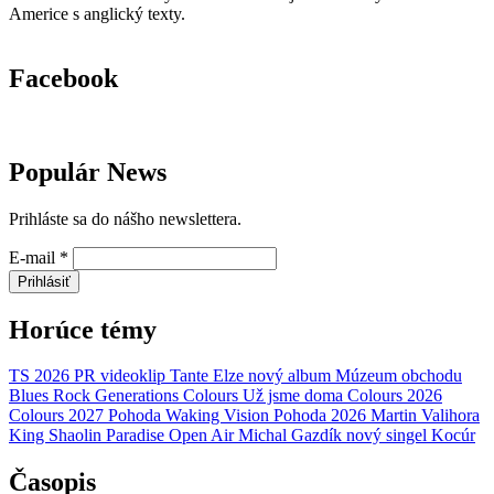
Americe s anglický texty.
Facebook
Populár News
Prihláste sa do nášho newslettera.
E-mail
*
Prihlásiť
Horúce témy
TS 2026
PR
videoklip
Tante Elze
nový album
Múzeum obchodu
Blues Rock Generations
Colours
Už jsme doma
Colours 2026
Colours 2027
Pohoda
Waking Vision
Pohoda 2026
Martin Valihora
King Shaolin
Paradise Open Air
Michal Gazdík
nový singel
Kocúr
Časopis