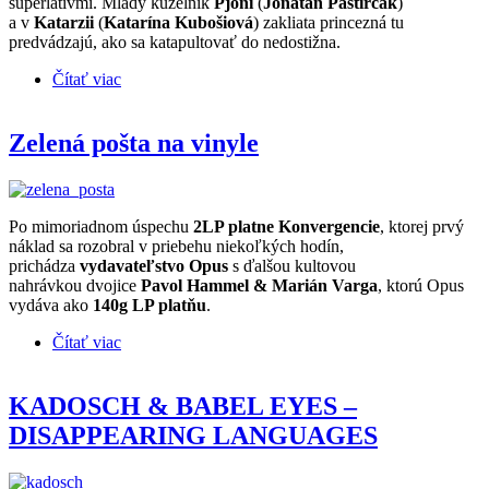
superlatívmi. Mladý kúzelník
Pjoni
(
Jonatán Pastirčák
)
a v
Katarzii
(
Katarína Kubošiová
) zakliata princezná tu
predvádzajú, ako sa katapultovať do nedostižna.
Čítať viac
o KATARZIA & PJONI * Antigona (recenzia CD)
Zelená pošta na vinyle
Po mimoriadnom úspechu
2LP platne Konvergencie
, ktorej prvý
náklad sa rozobral v priebehu niekoľkých hodín,
prichádza
vydavateľstvo Opus
s ďalšou kultovou
nahrávkou dvojice
Pavol Hammel & Marián Varga
, ktorú Opus
vydáva ako
140g LP platňu
.
Čítať viac
o Zelená pošta na vinyle
KADOSCH & BABEL EYES –
DISAPPEARING LANGUAGES