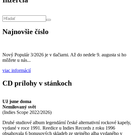
Vyhľadávanie
Hľadať
Najnovšie číslo
Nový Populár 3/2026 je v tlačiarni. Až do nedele 9. augusta si ho
môžete u nás...
viac informácií
CD prílohy v stánkoch
Už jsme doma
Nemilovaný svět
(
Indies Scope
2022/2026
)
Druhé studiové album legendární české alternativní rockové kapely,
vydané v roce 1991. Reedice u Indies Records z roku 1996
obsahovala 6 bonusových skladeb ze stejného alba vydaného v