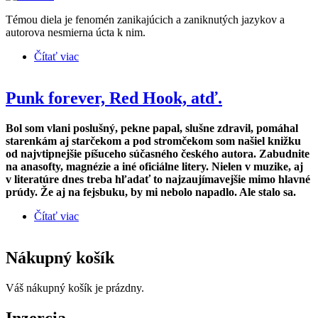
Témou diela je fenomén zanikajúcich a zaniknutých jazykov a
autorova nesmierna úcta k nim.
Čítať viac
o KADOSCH & BABEL EYES –
DISAPPEARING LANGUAGES
Punk forever, Red Hook, atď.
Bol som vlani poslušný, pekne papal, slušne zdravil, pomáhal
starenkám aj starčekom a pod stromčekom som našiel knižku
od najvtipnejšie píšuceho súčasného českého autora. Zabudnite
na anasofty, magnézie a iné oficiálne litery. Nielen v muzike, aj
v literatúre dnes treba hľadať to najzaujímavejšie mimo hlavné
prúdy. Že aj na fejsbuku, by mi nebolo napadlo. Ale stalo sa.
Čítať viac
o Punk forever, Red Hook, atď.
Nákupný košík
Váš nákupný košík je prázdny.
Inzercia