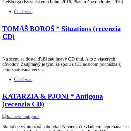
Geišberga (Byzantskému bohu, 2016, Piate ročné obdobie, 2010).
Čítať viac
o MARTIN GEIŠBERG, DANIER ŠPINER /
SANDONORIKO * Na modrej planéte (recenzia
CD)
TOMÁŠ BOROŠ * Situations (recenzia
CD)
Na scénu sa dostal ďalší zaujímavý CD titul. A to z viacerých
dôvodov. Zaujímavý je tým, že spolu s CD nosičom prichádza aj
jeho znotovaná verzia.
Čítať viac
o TOMÁŠ BOROŠ * Situations (recenzia CD)
KATARZIA & PJONI * Antigona
(recenzia CD)
Skutočne výnimočná nahrávka! Neviem, či zvládnem nepreháňať so