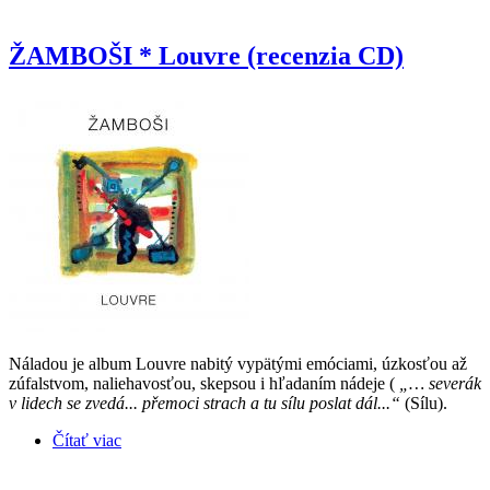
ŽAMBOŠI * Louvre (recenzia CD)
Náladou je album Louvre nabitý vypätými emóciami, úzkosťou až
zúfalstvom, naliehavosťou, skepsou i hľadaním nádeje (
„… severák
v lidech se zvedá... přemoci strach a tu sílu poslat dál...“
(Sílu).
Čítať viac
o ŽAMBOŠI * Louvre (recenzia CD)