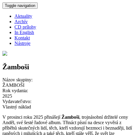
Skočiť na hlavný obsah
Toggle navigation
Aktuality
Archív
CD prílohy
In English
Kontakt
Nástroje
Žamboši
Názov skupiny:
ŽAMBOŠI
Rok vydania:
2025
Vydavateľstvo:
Vlastný náklad
V prosinci roku 2025 přinášejí
Žamboši
, trojnásobní držitelé ceny
Anděl, své šesté řadové album. Třináct písní na desce vyvěrá z
příběhů skutečných lidí, těch, kteří vzdorují bezmoci i beznaději, lidí
raněných i milujících a také těch, kteří stále věří, že svět lze