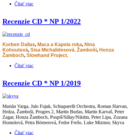
Čítať viac
o Recenzie CD * NP 1/2022
Recenzie CD * NP 1/2022
Korben Dallas
,
Maca a Kapela roka
,
Nina
Kohoutová
,
Sisa Michalidesová,
Žamboši
,
Honza
Žamboch
,
Slowhand Project,
Čítať viac
o Recenzie CD * NP 1/2022
Recenzie CD * NP 1/2019
Marián Varga, Julo Fujak, Schiaparelli Orchestra, Roman Harvan,
Hrdza, Žamboši, Progres 2, Martin Burlas, Martin Karvaš, Peter
Zagar, Honza Žamboch, Pospiš/Sillay/Nikitin, Peter Lipa, Zuzana
Homolová, Petra Börnerová, Fedor Frešo, Luke Mizmor, Skyva
Čítať viac
o Recenzie CD * NP 1/2019