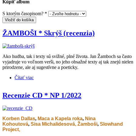
Kúpiť album
S ktorým časopisom?
*
Vložiť do košíka
ŽAMBOŠI * Skrýš (recenzia)
Ako hudba, tak i texty sú svižné, plné života. Jan Žamboch sa často
vyjadruje vo voľnom verši, no jeho obsažné texty aj tak znejú nielen
prirodzene, ale aj sugestívne a poeticky.
Čítať viac
o ŽAMBOŠI * Skrýš (recenzia)
Recenzie CD * NP 1/2022
Korben Dallas
,
Maca a Kapela roka
,
Nina
Kohoutová
,
Sisa Michalidesová,
Žamboši
,
Slowhand
Project,