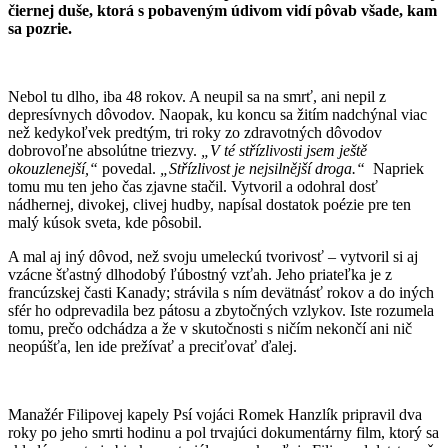
čiernej duše, ktorá s pobaveným údivom vidí pôvab všade, kam
sa pozrie.
Nebol tu dlho, iba 48 rokov. A neupil sa na smrť, ani nepil z
depresívnych dôvodov. Naopak, ku koncu sa žitím nadchýnal viac
než kedykoľvek predtým, tri roky zo zdravotných dôvodov
dobrovoľne absolútne triezvy.
„V té střízlivosti jsem ještě
okouzlenejší,“
povedal.
„Střízlivost je nejsilnější droga.“
Napriek
tomu mu ten jeho čas zjavne stačil. Vytvoril a odohral dosť
nádhernej, divokej, clivej hudby, napísal dostatok poézie pre ten
malý kúsok sveta, kde pôsobil.
A mal aj iný dôvod, než svoju umeleckú tvorivosť – vytvoril si aj
vzácne šťastný dlhodobý ľúbostný vzťah. Jeho priateľka je z
francúzskej časti Kanady; strávila s ním devätnásť rokov a do iných
sfér ho odprevadila bez pátosu a zbytočných vzlykov. Iste rozumela
tomu, prečo odchádza a že v skutočnosti s ničím nekončí ani nič
neopúšťa, len ide prežívať a preciťovať ďalej.
Manažér Filipovej kapely Psí vojáci Romek Hanzlík pripravil dva
roky po jeho smrti hodinu a pol trvajúci dokumentárny film, ktorý sa