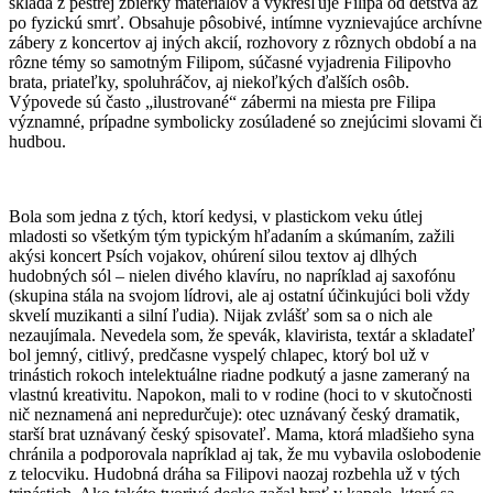
skladá z pestrej zbierky materiálov a vykresľuje Filipa od detstva až
po fyzickú smrť. Obsahuje pôsobivé, intímne vyznievajúce archívne
zábery z koncertov aj iných akcií, rozhovory z rôznych období a na
rôzne témy so samotným Filipom, súčasné vyjadrenia Filipovho
brata, priateľky, spoluhráčov, aj niekoľkých ďalších osôb.
Výpovede sú často „ilustrované“ zábermi na miesta pre Filipa
významné, prípadne symbolicky zosúladené so znejúcimi slovami či
hudbou.
Bola som jedna z tých, ktorí kedysi, v plastickom veku útlej
mladosti so všetkým tým typickým hľadaním a skúmaním, zažili
akýsi koncert Psích vojakov, ohúrení silou textov aj dlhých
hudobných sól – nielen divého klavíru, no napríklad aj saxofónu
(skupina stála na svojom lídrovi, ale aj ostatní účinkujúci boli vždy
skvelí muzikanti a silní ľudia). Nijak zvlášť som sa o nich ale
nezaujímala. Nevedela som, že spevák, klavirista, textár a skladateľ
bol jemný, citlivý, predčasne vyspelý chlapec, ktorý bol už v
trinástich rokoch intelektuálne riadne podkutý a jasne zameraný na
vlastnú kreativitu. Napokon, mali to v rodine (hoci to v skutočnosti
nič neznamená ani nepredurčuje): otec uznávaný český dramatik,
starší brat uznávaný český spisovateľ. Mama, ktorá mladšieho syna
chránila a podporovala napríklad aj tak, že mu vybavila oslobodenie
z telocviku. Hudobná dráha sa Filipovi naozaj rozbehla už v tých