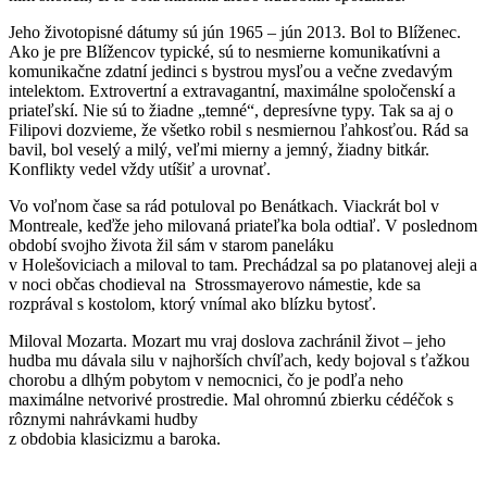
Jeho životopisné dátumy sú jún 1965 – jún 2013. Bol to Blíženec.
Ako je pre Blížencov typické, sú to nesmierne komunikatívni a
komunikačne zdatní jedinci s bystrou mysľou a večne zvedavým
intelektom. Extrovertní a extravagantní, maximálne spoločenskí a
priateľskí. Nie sú to žiadne „temné“, depresívne typy. Tak sa aj o
Filipovi dozvieme, že všetko robil s nesmiernou ľahkosťou. Rád sa
bavil, bol veselý a milý, veľmi mierny a jemný, žiadny bitkár.
Konflikty vedel vždy utíšiť a urovnať.
Vo voľnom čase sa rád potuloval po Benátkach. Viackrát bol v
Montreale, keďže jeho milovaná priateľka bola odtiaľ. V poslednom
období svojho života žil sám v starom paneláku
v Holešoviciach a miloval to tam. Prechádzal sa po platanovej aleji a
v noci občas chodieval na Strossmayerovo námestie, kde sa
rozprával s kostolom, ktorý vnímal ako blízku bytosť.
Miloval Mozarta. Mozart mu vraj doslova zachránil život – jeho
hudba mu dávala silu v najhorších chvíľach, kedy bojoval s ťažkou
chorobu a dlhým pobytom v nemocnici, čo je podľa neho
maximálne netvorivé prostredie. Mal ohromnú zbierku cédéčok s
rôznymi nahrávkami hudby
z obdobia klasicizmu a baroka.