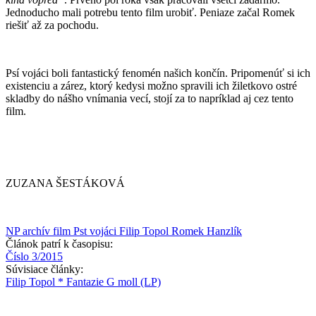
Jednoducho mali potrebu tento film urobiť. Peniaze začal Romek
riešiť až za pochodu.
Psí vojáci boli fantastický fenomén našich končín. Pripomenúť si ich
existenciu a zárez, ktorý kedysi možno spravili ich žiletkovo ostré
skladby do nášho vnímania vecí, stojí za to napríklad aj cez tento
film.
ZUZANA ŠESTÁKOVÁ
NP archív
film
Pst vojáci
Filip Topol
Romek Hanzlík
Článok patrí k časopisu:
Číslo 3/2015
Súvisiace články:
Filip Topol * Fantazie G moll (LP)