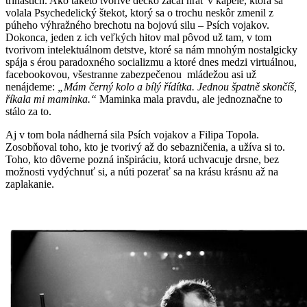
trinástich. Ako takéto tvorivé decko začal hrať v kapele, ktorá sa
volala Psychedelický štekot, ktorý sa o trochu neskôr zmenil z
púheho výhražného brechotu na bojovú silu – Psích vojakov.
Dokonca, jeden z ich veľkých hitov mal pôvod už tam, v tom
tvorivom intelektuálnom detstve, ktoré sa nám mnohým nostalgicky
spája s érou paradoxného socializmu a ktoré dnes medzi virtuálnou,
facebookovou, všestranne zabezpečenou mládežou asi už
nenájdeme:
„Mám černý kolo a bílý řídítka. Jednou špatně skončíš,
říkala mi maminka.“
Maminka mala pravdu, ale jednoznačne to
stálo za to.
Aj v tom bola nádherná sila Psích vojakov a Filipa Topola.
Zosobňoval toho, kto je tvorivý až do sebazničenia, a užíva si to.
Toho, kto dôverne pozná inšpiráciu, ktorá uchvacuje drsne, bez
možnosti vydýchnuť si, a núti pozerať sa na krásu krásnu až na
zaplakanie.