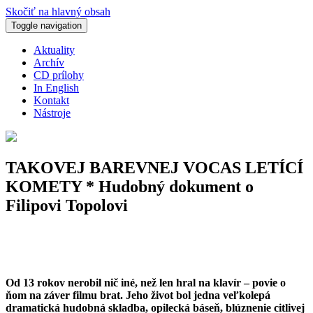
Skočiť na hlavný obsah
Toggle navigation
Aktuality
Archív
CD prílohy
In English
Kontakt
Nástroje
TAKOVEJ BAREVNEJ VOCAS LETÍCÍ
KOMETY * Hudobný dokument o
Filipovi Topolovi
Od 13 rokov nerobil nič iné, než len hral na klavír – povie o
ňom na záver filmu brat. Jeho život bol jedna veľkolepá
dramatická hudobná skladba, opilecká báseň, blúznenie citlivej