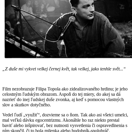
„Z duše mi vykvet velkej černej květ, tak velkej, jako tenhle svět...“
Film nezobrazuje Filipa Topola ako zidealizovaného hrdinu; je jeho
celostným ľudským obrazom. Aspoň do tej miery, do akej sa dá
nazrieť do inej ľudskej duše zvonka, aj keď s pomocou vlastných
slov a skutkov dotyčného.
Vedel ľudí „využiť“, dozvieme sa o ňom. Tak ako asi všetci umelci,
mal veľkú dávku egocentrizmu. Akonáhle ho raz niekto prestal
baviť alebo inšpirovať, bez nutnosti vysvetlenia či ospravedlnenia s
ním skončil, či to bola milenka alebo hudobník-spoluhráč.