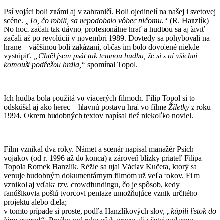
Psí vojáci boli známi aj v zahraničí. Boli ojedinelí na našej i svetovej
scéne.
„To, čo robili, sa nepodobalo vôbec ničomu.“
(R. Hanzlík)
No hoci začali tak dávno, profesionálne hrať a hudbou sa aj živiť
začali až po revolúcii v novembri 1989. Dovtedy sa pohybovali na
hrane – väčšinou boli zakázaní, občas im bolo dovolené niekde
vystúpiť.
„Chtěl jsem psát tak temnou hudbu, že si z ní všichni
komouši podřežou hrdla,“
spomínal Topol.
Ich hudba bola použitá vo viacerých filmoch. Filip Topol si to
odskúšal aj ako herec – hlavnú postavu hral vo filme
Žiletky
z roku
1994
.
Okrem hudobných textov napísal tiež niekoľko noviel.
Film vznikal dva roky. Námet a scenár napísal manažér Psích
vojakov (od r. 1996 až do konca) a zároveň blízky priateľ Filipa
Topola Romek Hanzlík. Réžie sa ujal Václav Kučera, ktorý sa
venuje hudobným dokumentárnym filmom už veľa rokov. Film
vznikol aj vďaka tzv. crowdfundingu, čo je spôsob, kedy
fanúšikovia pošlú tvorcovi peniaze umožňujúce vznik určitého
projektu alebo diela;
v tomto prípade si proste, podľa Hanzlíkových slov,
„kúpili lístok do
kina vopred“
. Prvého pol roka však pracovali všetci zadarmo.