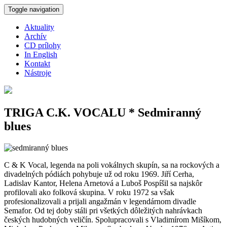
Skočiť na hlavný obsah
Toggle navigation
Aktuality
Archív
CD prílohy
In English
Kontakt
Nástroje
TRIGA C.K. VOCALU * Sedmiranný
blues
C & K Vocal, legenda na poli vokálnych skupín, sa na rockových a
divadelných pódiách pohybuje už od roku 1969. Jiří Cerha,
Ladislav Kantor, Helena Arnetová a Luboš Pospíšil sa najskôr
profilovali ako folková skupina. V roku 1972 sa však
profesionalizovali a prijali angažmán v legendárnom divadle
Semafor. Od tej doby stáli pri všetkých dôležitých nahrávkach
českých hudobných veličín. Spolupracovali s Vladimírom Mišíkom,