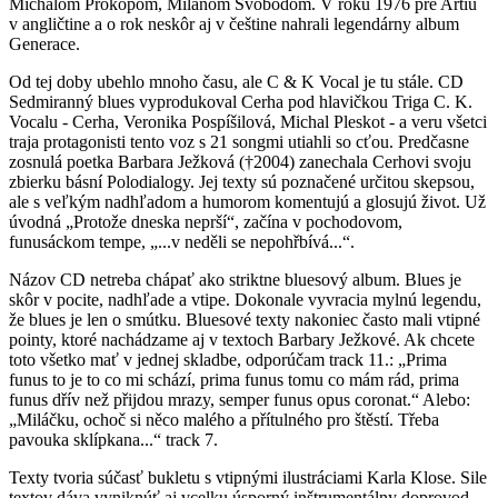
Michalom Prokopom, Milanom Svobodom. V roku 1976 pre Artiu
v angličtine a o rok neskôr aj v češtine nahrali legendárny album
Generace.
Od tej doby ubehlo mnoho času, ale C & K Vocal je tu stále. CD
Sedmiranný blues vyprodukoval Cerha pod hlavičkou Triga C. K.
Vocalu - Cerha, Veronika Pospíšilová, Michal Pleskot - a veru všetci
traja protagonisti tento voz s 21 songmi utiahli so cťou. Predčasne
zosnulá poetka Barbara Ježková (†2004) zanechala Cerhovi svoju
zbierku básní Polodialogy. Jej texty sú poznačené určitou skepsou,
ale s veľkým nadhľadom a humorom komentujú a glosujú život. Už
úvodná „Protože dneska neprší“, začína v pochodovom,
funusáckom tempe, „...v neděli se nepohřbívá...“.
Názov CD netreba chápať ako striktne bluesový album. Blues je
skôr v pocite, nadhľade a vtipe. Dokonale vyvracia mylnú legendu,
že blues je len o smútku. Bluesové texty nakoniec často mali vtipné
pointy, ktoré nachádzame aj v textoch Barbary Ježkové. Ak chcete
toto všetko mať v jednej skladbe, odporúčam track 11.: „Prima
funus to je to co mi schází, prima funus tomu co mám rád, prima
funus dřív než přijdou mrazy, semper funus opus coronat.“ Alebo:
„Miláčku, ochoč si něco malého a přítulného pro štěstí. Třeba
pavouka sklípkana...“ track 7.
Texty tvoria súčasť bukletu s vtipnými ilustráciami Karla Klose. Sile
textov dáva vyniknúť aj vcelku úsporný inštrumentálny doprovod.