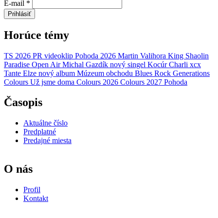
E-mail
*
Prihlásiť
Horúce témy
TS 2026
PR
videoklip
Pohoda 2026
Martin Valihora
King Shaolin
Paradise Open Air
Michal Gazdík
nový singel
Kocúr
Charli xcx
Tante Elze
nový album
Múzeum obchodu
Blues Rock Generations
Colours
Už jsme doma
Colours 2026
Colours 2027
Pohoda
Časopis
Aktuálne číslo
Predplatné
Predajné miesta
O nás
Profil
Kontakt