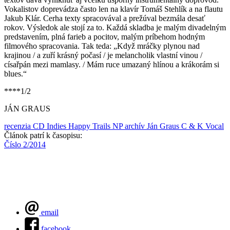
Vokalistov doprevádza často len na klavír Tomáš Stehlík a na flautu
Jakub Klár. Cerha texty spracovával a prežúval bezmála desať
rokov. Výsledok ale stojí za to. Každá skladba je malým divadelným
predstavením, plná farieb a pocitov, malým príbehom hodným
filmového spracovania. Tak teda: „Když mráčky plynou nad
krajinou / a zuří krásný počasí / je melancholik vlastní vinou /
císařpán mezi mamlasy. / Mám ruce umazaný hlínou a krákorám si
blues.“
****1/2
JÁN GRAUS
recenzia CD
Indies Happy Trails
NP archív
Ján Graus
C & K Vocal
Článok patrí k časopisu:
Číslo 2/2014
email
facebook