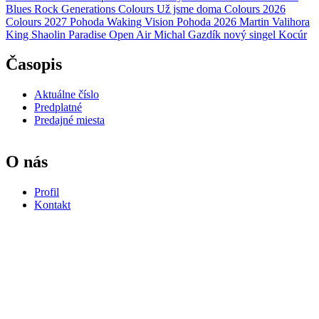
Blues Rock Generations
Colours
Už jsme doma
Colours 2026
Colours 2027
Pohoda
Waking Vision
Pohoda 2026
Martin Valihora
King Shaolin
Paradise Open Air
Michal Gazdík
nový singel
Kocúr
Časopis
Aktuálne číslo
Predplatné
Predajné miesta
O nás
Profil
Kontakt