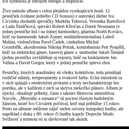
Ich symbióza je zdrojom energie a inšpirácie.
Živo nahralo album s celou plejádou vynikajúcich hostí. 12
pesničiek (vrátane jedného CD bonusu) z autorskej dielne Iva
Cicvárka obohatili speváčky Markéta Tulisová, Veronika Bartošová
a Lada Šimíčková, speváci Robert Křesťan a Darek Neumann (v
jednej pesničke hrá i na ústnej harmonike), gitarista Norbi Kovács,
hráč na hammonde Jakub Zomer, multiinštrumentalista Luboš
Malina, violončelista Pavel Čadek, cimbalista Michal
Grombiřík, akordeonista Nikolaj Petruk, kontrabasista Petr Pospíšil,
hráč na elektrickej gitare, basovej gitare a tamburíne Jakub Šimáně
(jednu pesničku ozvláštňuje aj repom), hráč na basklarinete Jan
Vašina a David Gregor, ktorý v jednej pesničke spieva zbor.
Pesničky, ktorých aranžmány sú všetky kolektívne, teda prinášajú
rozličné nálady, temperamenty a zvukové farby. Echá minulosti sa
v nich spájajú s modernými prvkami a texty necharakterizuje len
poetika, ale v každom z nich sa skrýva niekoľko plánov. Album je
epický, obsahuje príbehy, často s takmer filmovou atmosférou.
Navyše, „Morytáty a romance“ sú poctou rôznym hudobným
žánrom, ktoré Ivo Cicvárek počúval, keď mal približne 15 rokov.
Preto na albume môžeme nájsť nielen ozveny trampskej hudby, ale
napríklad i diska z 80. rokov či hudby kapely Depeche Mode.
Svižnosť a temnota sú tu dávkované tak akurát.