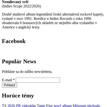
Nemilovaný svět
(
Indies Scope
2022/2026
)
Druhé studiové album legendární české alternativní rockové kapely,
vydané v roce 1991. Reedice u Indies Records z roku 1996
obsahovala 6 bonusových skladeb ze stejného alba vydaného v
Americe s anglický texty.
Facebook
Populár News
Prihláste sa do nášho newslettera.
E-mail
*
Prihlásiť
Horúce témy
TS 2026
PR
videoklip
Tante Elze
nový album
Múzeum obchodu