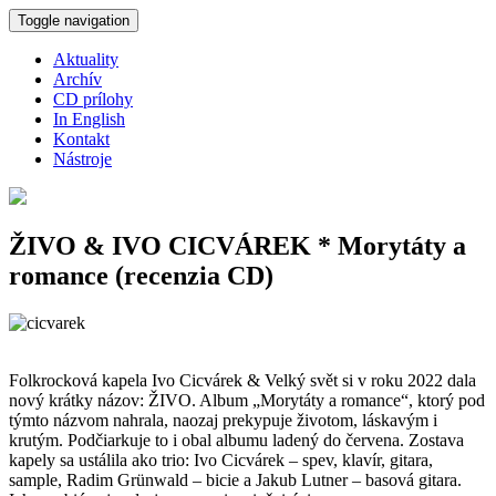
Skočiť na hlavný obsah
Toggle navigation
Aktuality
Archív
CD prílohy
In English
Kontakt
Nástroje
ŽIVO & IVO CICVÁREK * Morytáty a
romance (recenzia CD)
Folkrocková kapela Ivo Cicvárek & Velký svět si v roku 2022 dala
nový krátky názov: ŽIVO. Album „Morytáty a romance“, ktorý pod
týmto názvom nahrala, naozaj prekypuje životom, láskavým i
krutým. Podčiarkuje to i obal albumu ladený do červena. Zostava
kapely sa ustálila ako trio: Ivo Cicvárek – spev, klavír, gitara,
sample, Radim Grünwald – bicie a Jakub Lutner – basová gitara.