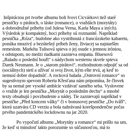
Inšpiráciou pri tvorbe albumu boli Ivovi Cicvárkovi tiež staré
pesničky o pirátoch, o láske (romance), o vraždách (morytáty)
a dobrodružné príbehy (od Julesa Verna, Karla Maya a iných).
Výsledok je kompaktný, hoci príbehy sú rozmanité. Napríklad
pesnička „Róza“, hudobne ako vystrihnutá z francúzskeho kabaretu,
ponúka mrazivý a bezútešný príbeh ženy, živiacej sa najstarším
remeslom. Markéta Tulisová spieva o jej osude s jemnou iróniou,
s odstupom, no medzi riadkami zaznieva empatia. Bluesovú
„Baladu o poslední bouři“ s nádychom westernu skvele spieva
Darek Neumann. Je o „starom pirátovi“, rozhodnutom odpojiť sa od
(sociálnych) sietí a užívať si svoj život, kým ešte trvá, aj keď to
nemusí dobre dopadnúť. A rocková balada „Ostrovní romance“ so
sugestívnym spevom Roberta Křesťana nám pripomína, že človek
by sa nemal pre vysoké ambície vzdávať samého seba. Vyslovene
o vražde je len pesnička „Morytát o posledním dechu“ a mnohé
texty obsahujú i povzbudenie a nádej. Tie zaznievajú napríklad v
pesničke „Před koncem války“ či v bonusovej pesničke „Do tváří“,
ktorá uzatvára CD verziu a bola nahrávaná korešpondenčne počas
prvého pandemického lockdownu na jar 2020.
Po vypočutí albumu „Morytáty a romance“ mi prišlo na um,
že keď si minulosť takto porozumie so súčasnosťou, má to