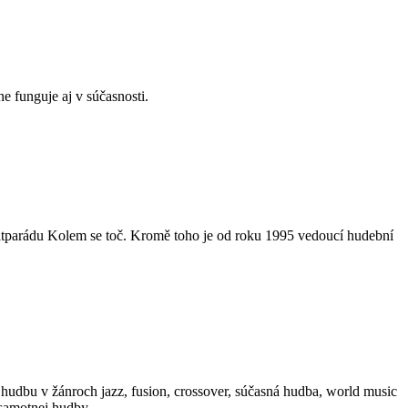
e funguje aj v súčasnosti.
 hitparádu Kolem se toč. Kromě toho je od roku 1995 vedoucí hudební
ú hudbu v žánroch jazz, fusion, crossover, súčasná hudba, world music
o samotnej hudby.