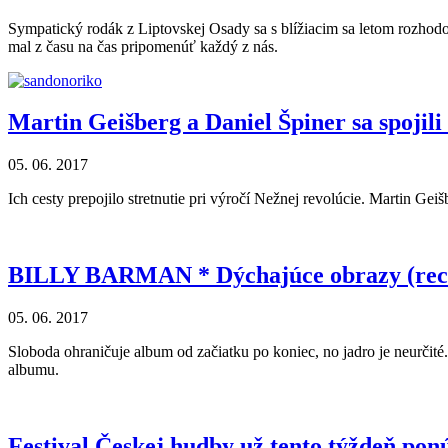
Sympatický rodák z Liptovskej Osady sa s blížiacim sa letom rozhodol
mal z času na čas pripomenúť každý z nás.
Martin Geišberg a Daniel Špiner sa spojil
05. 06. 2017
Ich cesty prepojilo stretnutie pri výročí Nežnej revolúcie. Martin G
BILLY BARMAN * Dýchajúce obrazy (rec
05. 06. 2017
Sloboda ohraničuje album od začiatku po koniec, no jadro je neurčité
albumu.
Festival Českej hudby už tento týždeň po