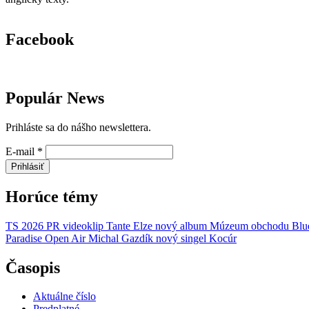
Facebook
Populár News
Prihláste sa do nášho newslettera.
E-mail
*
Prihlásiť
Horúce témy
TS 2026
PR
videoklip
Tante Elze
nový album
Múzeum obchodu
Blu
Paradise Open Air
Michal Gazdík
nový singel
Kocúr
Časopis
Aktuálne číslo
Predplatné