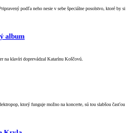
ripravený podľa neho nesie v sebe špeciálne posolstvo, ktoré by si
vý album
ner na klavíri doprevádzal Katarínu Koščovú.
elektropop, ktorý funguje možno na koncerte, sú tou slabšou časťou
a Kryla