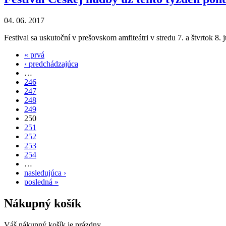
04. 06. 2017
Festival sa uskutoční v prešovskom amfiteátri v stredu 7. a štvrtok 8.
« prvá
‹ predchádzajúca
…
246
247
248
249
250
251
252
253
254
…
nasledujúca ›
posledná »
Nákupný košík
Váš nákupný košík je prázdny.