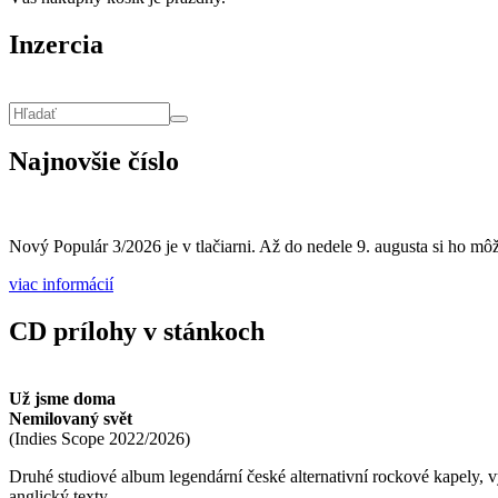
Inzercia
Vyhľadávanie
Hľadať
Najnovšie číslo
Nový Populár 3/2026 je v tlačiarni. Až do nedele 9. augusta si ho môže
viac informácií
CD prílohy v stánkoch
Už jsme doma
Nemilovaný svět
(
Indies Scope
2022/2026
)
Druhé studiové album legendární české alternativní rockové kapely,
anglický texty.