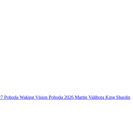
27
Pohoda
Waking Vision
Pohoda 2026
Martin Valihora
King Shaolin