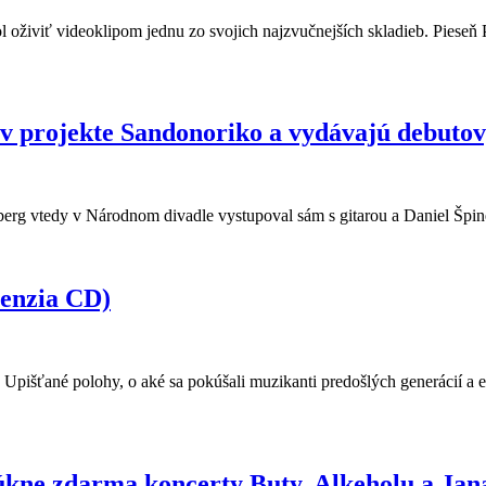
 oživiť videoklipom jednu zo svojich najzvučnejších skladieb. Pieseň P
i v projekte Sandonoriko a vydávajú debuto
eišberg vtedy v Národnom divadle vystupoval sám s gitarou a Daniel Špi
enzia CD)
. Upišťané polohy, o aké sa pokúšali muzikanti predošlých generácií a 
núkne zdarma koncerty Buty, Alkeholu a Jan