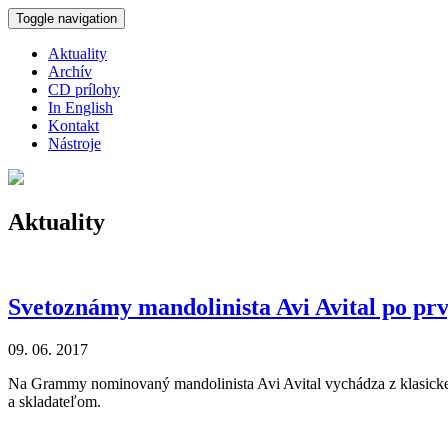
Skočiť na hlavný obsah
Toggle navigation
Aktuality
Archív
CD prílohy
In English
Kontakt
Nástroje
Aktuality
Svetoznámy mandolinista Avi Avital po pr
09. 06. 2017
Na Grammy nominovaný mandolinista Avi Avital vychádza z klasickej 
a skladateľom.