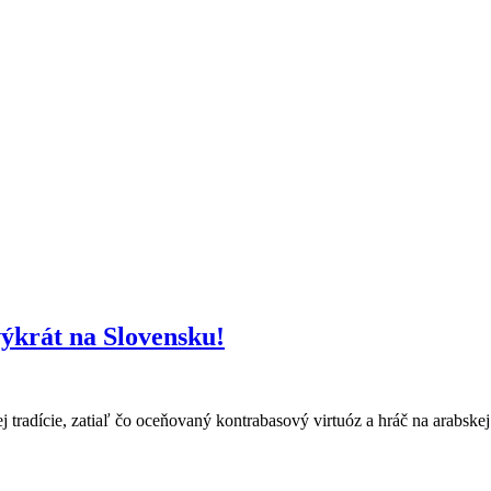
výkrát na Slovensku!
tradície, zatiaľ čo oceňovaný kontrabasový virtuóz a hráč na arabsk