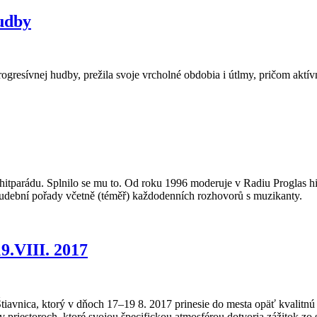
udby
gresívnej hudby, prežila svoje vrcholné obdobia i útlmy, pričom aktívn
ět hitparádu. Splnilo se mu to. Od roku 1996 moderuje v Radiu Proglas
 hudební pořady včetně (téměř) každodenních rozhovorů s muzikanty.
19.VIII. 2017
 Štiavnica, ktorý v dňoch 17–19 8. 2017 prinesie do mesta opäť kvalitn
ia v priestoroch, ktoré svojou špecifickou atmosférou dotvoria zážitok z