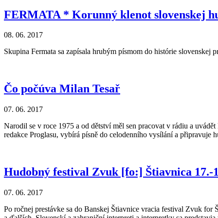
FERMATA * Korunný klenot slovenskej h
08. 06. 2017
Skupina Fermata sa zapísala hrubým písmom do histórie slovenskej pro
Čo počúva Milan Tesař
07. 06. 2017
Narodil se v roce 1975 a od dětství měl sen pracovat v rádiu a uvád
redakce Proglasu, vybírá písně do celodenního vysílání a připravuje
Hudobný festival Zvuk [fo:] Štiavnica 17.-
07. 06. 2017
Po ročnej prestávke sa do Banskej Štiavnice vracia festival Zvuk for
a ďalších. Slovenskí a zahraniční interpreti a interpretky sa predstav