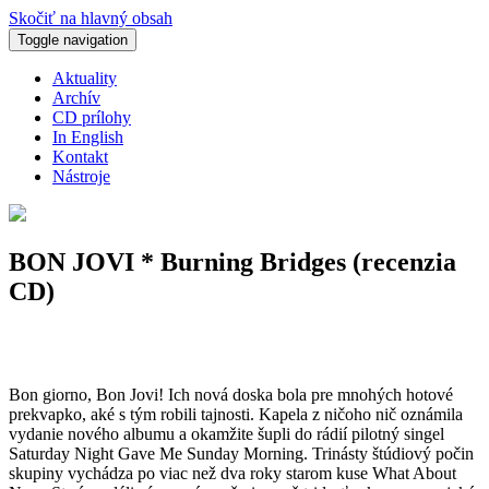
Skočiť na hlavný obsah
Toggle navigation
Aktuality
Archív
CD prílohy
In English
Kontakt
Nástroje
BON JOVI * Burning Bridges (recenzia
CD)
Bon giorno, Bon Jovi! Ich nová doska bola pre mnohých hotové
prekvapko, aké s tým robili tajnosti. Kapela z ničoho nič oznámila
vydanie nového albumu a okamžite šupli do rádií pilotný singel
Saturday Night Gave Me Sunday Morning. Trinásty štúdiový počin
skupiny vychádza po viac než dva roky starom kuse What About