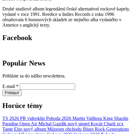
Druhé studiové album legendární české alternativní rockové kapely,
vydané v roce 1991. Reedice u Indies Records z roku 1996
obsahovala 6 bonusových skladeb ze stejného alba vydaného v
Americe s anglický texty.
Facebook
Populár News
Prihláste sa do nášho newslettera.
E-mail
*
Prihlásiť
Horúce témy
TS 2026
PR
videoklip
Pohoda 2026
Martin Valihora
King Shaolin
Paradise Open Air
Michal Gazdík
nový singel
Kocúr
Charli xcx
Tante Elze
nový album
Múzeum obchodu
Blues Rock Generations