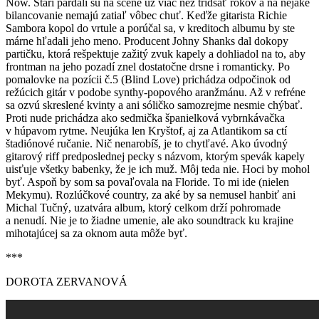
Now. Starí pardáli sú na scéne už viac než tridsať rokov a na nejaké
bilancovanie nemajú zatiaľ vôbec chuť. Keďže gitarista Richie
Sambora kopol do vrtule a porúčal sa, v kreditoch albumu by ste
márne hľadali jeho meno. Producent Johny Shanks dal dokopy
partičku, ktorá rešpektuje zažitý zvuk kapely a dohliadol na to, aby
frontman na jeho pozadí znel dostatočne drsne i romanticky. Po
pomalovke na pozícii č.5 (Blind Love) prichádza odpočinok od
režúcich gitár v podobe synthy-popového aranžmánu. Až v refréne
sa ozvú skreslené kvinty a ani sóličko samozrejme nesmie chýbať.
Proti nude prichádza ako sedmička španielková vybrnkávačka
v húpavom rytme. Neujúka len Kryštof, aj za Atlantikom sa ctí
štadiónové ručanie. Nič nenarobíš, je to chytľavé. Ako úvodný
gitarový riff predposlednej pecky s názvom, ktorým spevák kapely
uisťuje všetky babenky, že je ich muž. Môj teda nie. Hoci by mohol
byť. Aspoň by som sa povaľovala na Floride. To mi ide (nielen
Mekymu). Rozlúčkové country, za aké by sa nemusel hanbiť ani
Michal Tučný, uzatvára album, ktorý celkom drží pohromade
a nenudí. Nie je to žiadne umenie, ale ako soundtrack ku krajine
mihotajúcej sa za oknom auta môže byť.
***
DOROTA ZERVANOVÁ