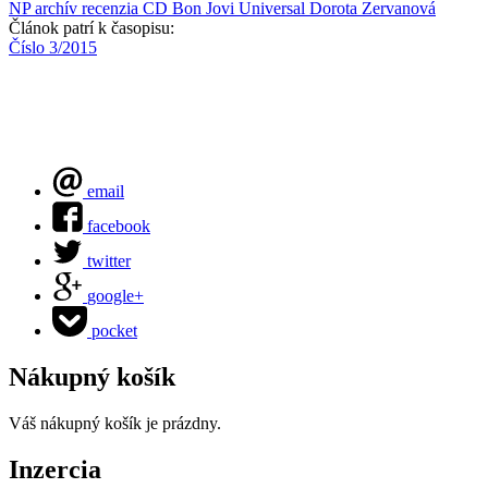
NP archív
recenzia CD
Bon Jovi
Universal
Dorota Zervanová
Článok patrí k časopisu:
Číslo 3/2015
email
facebook
twitter
google+
pocket
Nákupný košík
Váš nákupný košík je prázdny.
Inzercia