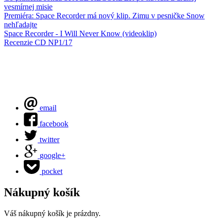
vesmírnej misie
Premiéra: Space Recorder má nový klip. Zimu v pesničke Snow
nehľadajte
Space Recorder - I Will Never Know (videoklip)
Recenzie CD NP1/17
email
facebook
twitter
google+
pocket
Nákupný košík
Váš nákupný košík je prázdny.