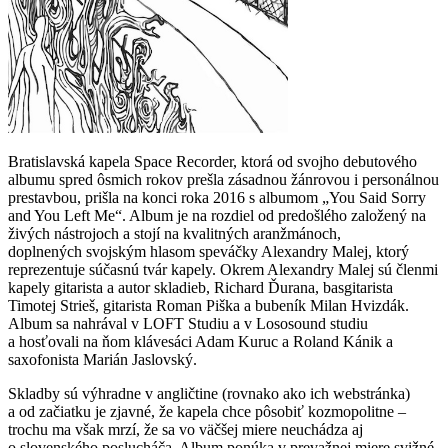
Bratislavská kapela Space Recorder, ktorá od svojho debutového
albumu spred ôsmich rokov prešla zásadnou žánrovou i personálnou
prestavbou, prišla na konci roka 2016 s albumom „You Said Sorry
and You Left Me“. Album je na rozdiel od predošlého založený na
živých nástrojoch a stojí na kvalitných aranžmánoch,
doplnených svojským hlasom speváčky Alexandry Malej, ktorý
reprezentuje súčasnú tvár kapely. Okrem Alexandry Malej sú členmi
kapely gitarista a autor skladieb, Richard Ďurana, basgitarista
Timotej Strieš, gitarista Roman Piška a bubeník Milan Hvizdák.
Album sa nahrával v LOFT Studiu a v Lososound studiu
a hosťovali na ňom klávesáci Adam Kuruc a Roland Kánik a
saxofonista Marián Jaslovský.
Skladby sú výhradne v angličtine (rovnako ako ich webstránka)
a od začiatku je zjavné, že kapela chce pôsobiť kozmopolitne –
trochu ma však mrzí, že sa vo väčšej miere neuchádza aj
o slovenského poslucháča. Album ponúka v prevažnej miere svižné