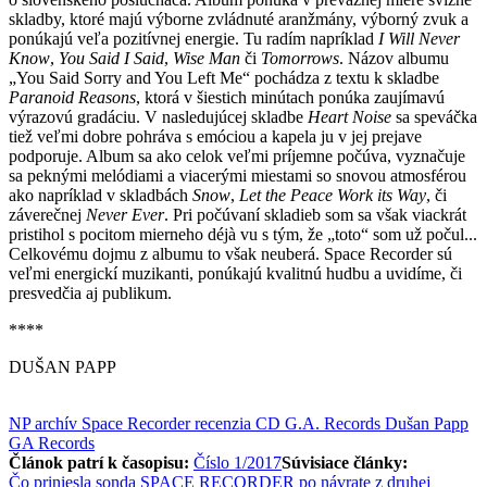
skladby, ktoré majú výborne zvládnuté aranžmány, výborný zvuk a
ponúkajú veľa pozitívnej energie. Tu radím napríklad
I Will Never
Know
,
You Said I Said
,
Wise Man
či
Tomorrows
. Názov albumu
„You Said Sorry and You Left Me“ pochádza z textu k skladbe
Paranoid Reasons
, ktorá v šiestich minútach ponúka zaujímavú
výrazovú gradáciu. V nasledujúcej skladbe
Heart Noise
sa speváčka
tiež veľmi dobre pohráva s emóciou a kapela ju v jej prejave
podporuje. Album sa ako celok veľmi príjemne počúva, vyznačuje
sa peknými melódiami a viacerými miestami so snovou atmosférou
ako napríklad v skladbách
Snow
,
Let the Peace Work its Way
, či
záverečnej
Never Ever
. Pri počúvaní skladieb som sa však viackrát
pristihol s pocitom mierneho déjà vu s tým, že „toto“ som už počul...
Celkovému dojmu z albumu to však neuberá. Space Recorder sú
veľmi energickí muzikanti, ponúkajú kvalitnú hudbu a uvidíme, či
presvedčia aj publikum.
****
DUŠAN PAPP
NP archív
Space Recorder
recenzia CD
G.A. Records
Dušan Papp
GA Records
Článok patrí k časopisu:
Číslo 1/2017
Súvisiace články:
Čo priniesla sonda SPACE RECORDER po návrate z druhej