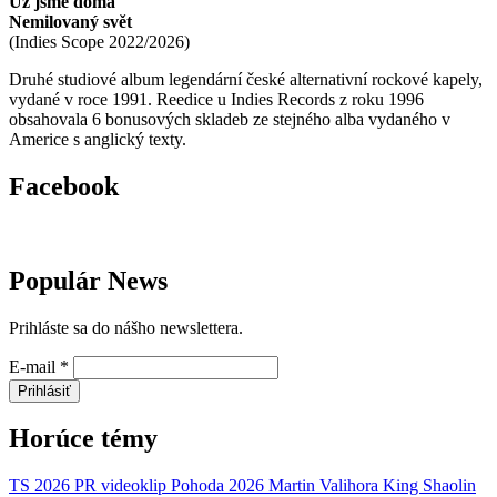
Už jsme doma
Nemilovaný svět
(
Indies Scope
2022/2026
)
Druhé studiové album legendární české alternativní rockové kapely,
vydané v roce 1991. Reedice u Indies Records z roku 1996
obsahovala 6 bonusových skladeb ze stejného alba vydaného v
Americe s anglický texty.
Facebook
Populár News
Prihláste sa do nášho newslettera.
E-mail
*
Prihlásiť
Horúce témy
TS 2026
PR
videoklip
Pohoda 2026
Martin Valihora
King Shaolin