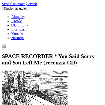
Skočiť na hlavný obsah
Toggle navigation
Aktuality
Archív
CD prílohy
In English
Kontakt
Nástroje
SPACE RECORDER * You Said Sorry
and You Left Me (recenzia CD)