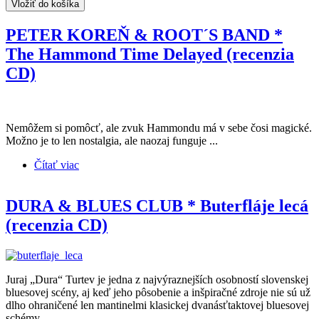
Vložiť do košíka
PETER KOREŇ & ROOT´S BAND *
The Hammond Time Delayed (recenzia
CD)
Nemôžem si pomôcť, ale zvuk Hammondu má v sebe čosi magické.
Možno je to len nostalgia, ale naozaj funguje ...
Čítať viac
o PETER KOREŇ & ROOT´S BAND * The
Hammond Time Delayed (recenzia CD)
DURA & BLUES CLUB * Buterfláje lecá
(recenzia CD)
Juraj „Dura“ Turtev je jedna z najvýraznejších osobností slovenskej
bluesovej scény, aj keď jeho pôsobenie a inšpiračné zdroje nie sú už
dlho ohraničené len mantinelmi klasickej dvanásťtaktovej bluesovej
schémy.