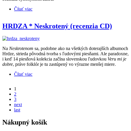
Čítať viac
o TROJKA ZUZANY HOMOLOVEJ * Keď
vojačik narukoval (recenzia CD)
HRDZA * Neskrotený (recenzia CD)
Na
Neskrotenom
sa, podobne ako na všetkých doterajších albumoch
Hrdze, strieda pôvodná tvorba s ľudovými piesňami. Ale paradoxne,
i keď 14 piesňová kolekcia začína slovenskou ľudovkou
Veru mi je
dobre
, práve folklór je tu zastúpený vo výrazne menšej miere.
Čítať viac
o HRDZA * Neskrotený (recenzia CD)
1
2
3
next
last
Nákupný košík