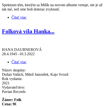
Spektrum tém, ktorým sa Mišík na novom albume venuje, nie je až
tak iné, než sme boli doteraz zvyknutí.
Čítať viac
o VLADIMÍR MIŠÍK * Noční obraz (recenzia CD)
Folková víla Hanka...
HANA DAUBNEROVÁ
28.4.1945 -10.3.2022
Čítať viac
o Folková víla Hanka...
Názov skupiny:
Dušan Valúch, Miloš Janoušek, Kajo Svozil
Rok vydania:
2021
Vydavateľstvo:
Pavian Records
Žáner: Folk
Cena: 9€