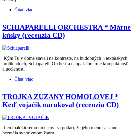
Čítať viac
o DURA & BLUES CLUB * Buterfláje lecá
(recenzia CD)
SCHIAPARELLI ORCHESTRA * Márne
kúsky (recenzia CD)
Kým Tu v dome stavali na kontraste, na hudobných i textárskych
protikladoch, Schiaparelli Orchestra naopak forsíruje kompaktnosť
a ucelenosť.
Čítať viac
o SCHIAPARELLI ORCHESTRA * Márne kúsky
(recenzia CD)
TROJKA ZUZANY HOMOLOVEJ *
Keď vojačik narukoval (recenzia CD)
Len máloktorému umelcovi sa podarí, že jeho meno sa stane
bezmála synonymom žánru.