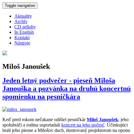
Skočiť na hlavný obsah
Toggle navigation
Aktuality
Archív
CD prílohy
In English
Kontakt
Nástroje
Miloš Janoušek
Jeden letný podvečer - pieseň Miloša
Janouška a pozvánka na druhú koncertnú
spomienku na pesničkára
Keď pred rokom nečakane odišiel pesničkár
Miloš Janoušek
, jeho
spoluhráči a rodina usporiadali
koncert na jeho počesť
. Účinkujúci
hrali jeho piesne a Milošov duch, ilustrovaný projektorom na oponu