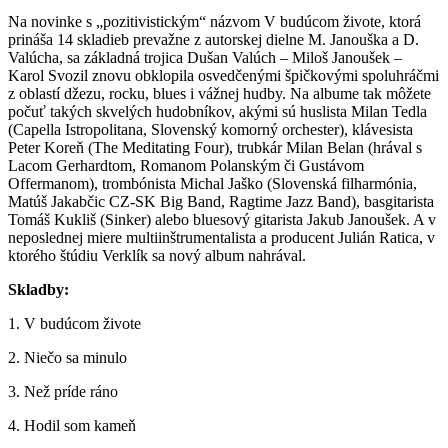
Na novinke s „pozitivistickým“ názvom V budúcom živote, ktorá
prináša 14 skladieb prevažne z autorskej dielne M. Janouška a D.
Valúcha, sa základná trojica Dušan Valúch – Miloš Janoušek –
Karol Svozil znovu obklopila osvedčenými špičkovými spoluhráčmi
z oblastí džezu, rocku, blues i vážnej hudby. Na albume tak môžete
počuť takých skvelých hudobníkov, akými sú huslista Milan Tedla
(Capella Istropolitana, Slovenský komorný orchester), klávesista
Peter Koreň (The Meditating Four), trubkár Milan Belan (hrával s
Lacom Gerhardtom, Romanom Polanským či Gustávom
Offermanom), trombónista Michal Jaško (Slovenská filharmónia,
Matúš Jakabčic CZ-SK Big Band, Ragtime Jazz Band), basgitarista
Tomáš Kukliš (Sinker) alebo bluesový gitarista Jakub Janoušek. A v
neposlednej miere multiinštrumentalista a producent Julián Ratica, v
ktorého štúdiu Verklík sa nový album nahrával.
Skladby:
1. V budúcom živote
2. Niečo sa minulo
3. Než príde ráno
4. Hodil som kameň