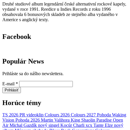
Druhé studiové album legendární české alternativní rockové kapely,
vydané v roce 1991. Reedice u Indies Records z roku 1996
obsahovala 6 bonusových skladeb ze stejného alba vydaného v
Americe s anglický texty.
Facebook
Populár News
Prihláste sa do nášho newslettera.
E-mail
*
Prihlásiť
Horúce témy
TS 2026
PR
videoklip
Colours 2026
Colours 2027
Pohoda
Waking
Vision
Pohoda 2026
Martin Valihora
King Shaolin
Paradise Open
Air
Michal Gazdík
nový singel
Kocúr
Charli xcx
Tante Elze
nový