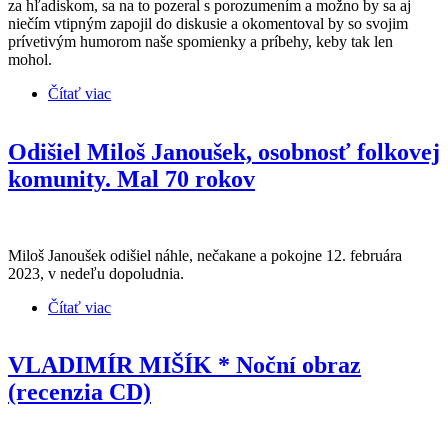
za hľadiskom, sa na to pozeral s porozumením a možno by sa aj
niečím vtipným zapojil do diskusie a okomentoval by so svojim
prívetivým humorom naše spomienky a príbehy, keby tak len
mohol.
Čítať viac
o Jeden letný podvečer - pieseň Miloša Janouška a
pozvánka na druhú koncertnú spomienku na
pesničkára
Odišiel Miloš Janoušek, osobnosť folkovej
komunity. Mal 70 rokov
Miloš Janoušek odišiel náhle, nečakane a pokojne 12. februára
2023, v nedeľu dopoludnia.
Čítať viac
o Odišiel Miloš Janoušek, osobnosť folkovej
komunity. Mal 70 rokov
VLADIMÍR MIŠÍK * Noční obraz
(recenzia CD)