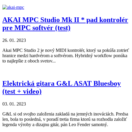
AKAI MPC Studio Mk II * pad kontrolér
pre MPC softvér (test)
26. 01. 2023
Akai MPC Studio 2 je nový MIDI kontrolér, ktorý sa pokúša zotrieť
hranice medzi hardvérom a softvérom. Hybridný workflow ponúka
to najlepšie z oboch svetov...
Elektrická gitara G&L ASAT Bluesboy
(test + video)
03. 01. 2023
G&L si od svojho založenia zakladá na jemných inováciách. Predsa
len, bola to posledná, v poradí tretia firma ktorú sa rozhodla založiť
legenda výroby a dizajnu gitár, pán Leo Fender samotný.