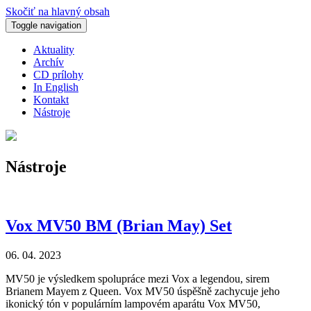
Skočiť na hlavný obsah
Toggle navigation
Aktuality
Archív
CD prílohy
In English
Kontakt
Nástroje
Nástroje
Vox MV50 BM (Brian May) Set
06. 04. 2023
MV50 je výsledkem spolupráce mezi Vox a legendou, sirem
Brianem Mayem z Queen. Vox MV50 úspěšně zachycuje jeho
ikonický tón v populárním lampovém aparátu Vox MV50,