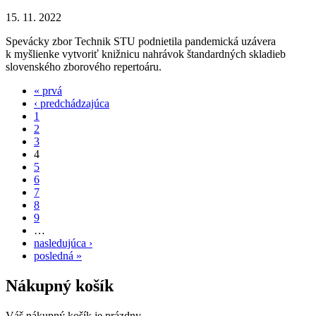
15. 11. 2022
Spevácky zbor Technik STU podnietila pandemická uzávera
k myšlienke vytvoriť knižnicu nahrávok štandardných skladieb
slovenského zborového repertoáru.
« prvá
‹ predchádzajúca
1
2
3
4
5
6
7
8
9
…
nasledujúca ›
posledná »
Nákupný košík
Váš nákupný košík je prázdny.