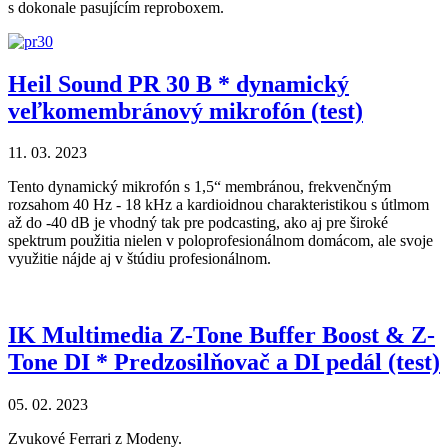
s dokonale pasujícím reproboxem.
Heil Sound PR 30 B * dynamický
veľkomembránový mikrofón (test)
11. 03. 2023
Tento dynamický mikrofón s 1,5“ membránou, frekvenčným
rozsahom 40 Hz - 18 kHz a kardioidnou charakteristikou s útlmom
až do -40 dB je vhodný tak pre podcasting, ako aj pre široké
spektrum použitia nielen v poloprofesionálnom domácom, ale svoje
využitie nájde aj v štúdiu profesionálnom.
IK Multimedia Z-Tone Buffer Boost & Z-
Tone DI * Predzosilňovač a DI pedál (test)
05. 02. 2023
Zvukové Ferrari z Modeny.