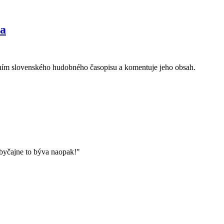
na
ním slovenského hudobného časopisu a komentuje jeho obsah.
byčajne to býva naopak!"