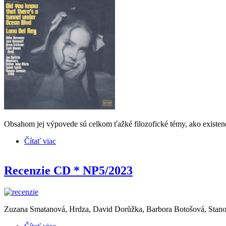
Obsahom jej výpovede sú celkom ťažké filozofické témy, ako existenci
Čítať viac
o LANA DEL REY * Did You Know That There's a T
Recenzie CD * NP5/2023
Zuzana Smatanová, Hrdza, David Dorůžka, Barbora Botošová, Stano 