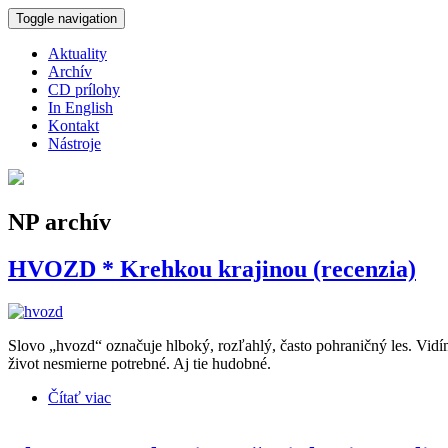
Skočiť na hlavný obsah
Toggle navigation
Aktuality
Archív
CD prílohy
In English
Kontakt
Nástroje
NP archív
HVOZD * Krehkou krajinou (recenzia)
Slovo „hvozd“ označuje hlboký, rozľahlý, často pohraničný les. Vidí
život nesmierne potrebné. Aj tie hudobné.
Čítať viac
o HVOZD * Krehkou krajinou (recenzia)