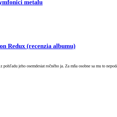
symfonici metalu
i metalu
 Redux (recenzia albumu)
ý, z pohľadu jeho osemdesiat ročného ja. Za mňa osobne sa mu to nepod
 (recenzia albumu)