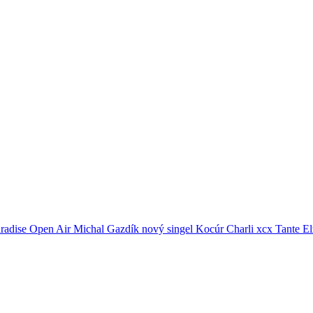
radise Open Air
Michal Gazdík
nový singel
Kocúr
Charli xcx
Tante El