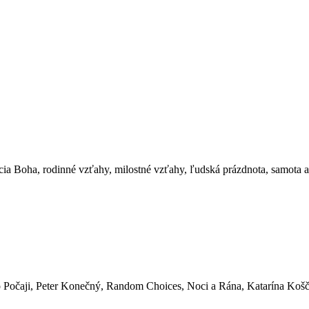
a Boha, rodinné vzťahy, milostné vzťahy, ľudská prázdnota, samota a s
unnel Under Ocean Blvd. (recenzia albumu)
Počaji, Peter Konečný, Random Choices, Noci a Rána, Katarína Koščo