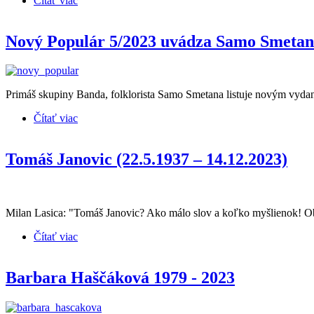
Čítať viac
o Recenzie CD * NP5/2023
Nový Populár 5/2023 uvádza Samo Smeta
Primáš skupiny Banda, folklorista Samo Smetana listuje novým vyda
Čítať viac
o Nový Populár 5/2023 uvádza Samo Smetana
Tomáš Janovic (22.5.1937 – 14.12.2023)
Milan Lasica: "Tomáš Janovic? Ako málo slov a koľko myšlienok! O
Čítať viac
o Tomáš Janovic (22.5.1937 – 14.12.2023)
Barbara Haščáková 1979 - 2023