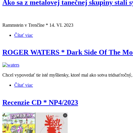
Ako sa z metalovej tanečnej skupiny stali 
Rammstein v Trenčíne * 14. VI. 2023
Čítať viac
o Ako sa z metalovej tanečnej skupiny stali symfonic
ROGER WATERS * Dark Side Of The Moon
Chcel vypovedať tie isté myšlienky, ktoré mal ako sotva tridsaťročn
Čítať viac
o ROGER WATERS * Dark Side Of The Moon Redux
Recenzie CD * NP4/2023