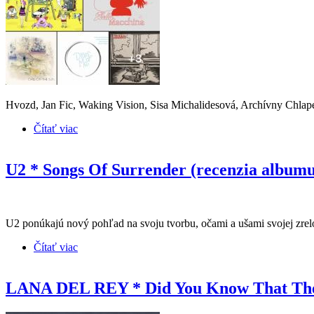
Hvozd, Jan Fic, Waking Vision, Sisa Michalidesová, Archívny Chlape
Čítať viac
o Recenzie CD * NP4/2023
U2 * Songs Of Surrender (recenzia albumu
U2 ponúkajú nový pohľad na svoju tvorbu, očami a ušami svojej zrelo
Čítať viac
o U2 * Songs Of Surrender (recenzia albumu)
LANA DEL REY * Did You Know That There