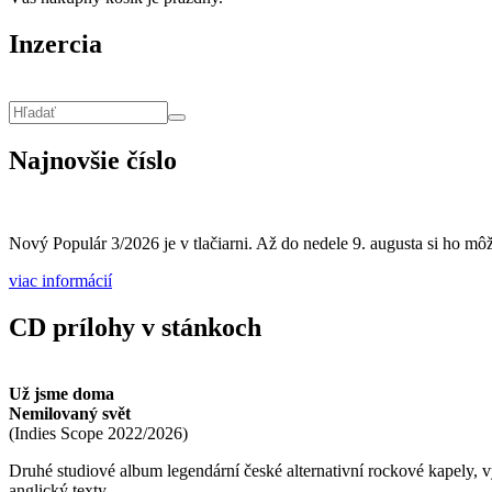
Inzercia
Vyhľadávanie
Hľadať
Najnovšie číslo
Nový Populár 3/2026 je v tlačiarni. Až do nedele 9. augusta si ho môže
viac informácií
CD prílohy v stánkoch
Už jsme doma
Nemilovaný svět
(
Indies Scope
2022/2026
)
Druhé studiové album legendární české alternativní rockové kapely,
anglický texty.