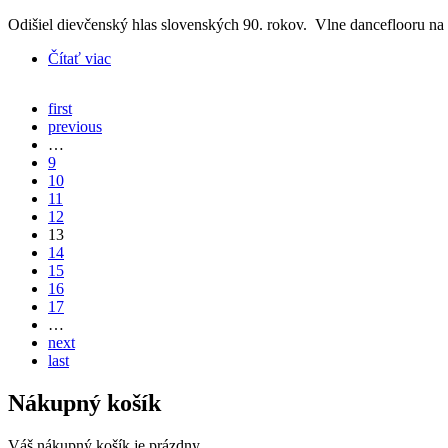
Odišiel dievčenský hlas slovenských 90. rokov. Vlne danceflooru na
Čítať viac
o Barbara Haščáková 1979 - 2023
first
previous
…
9
10
11
12
13
14
15
16
17
…
next
last
Nákupný košík
Váš nákupný košík je prázdny.