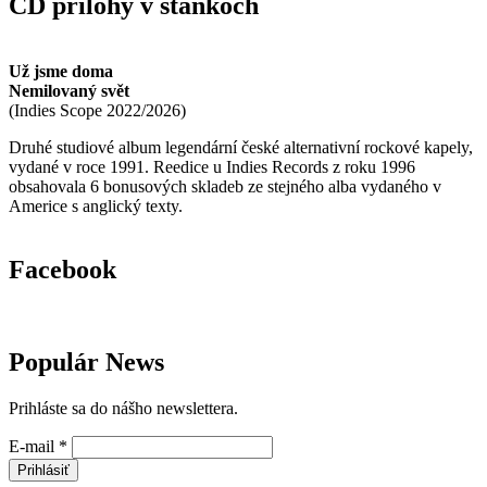
CD prílohy v stánkoch
Už jsme doma
Nemilovaný svět
(
Indies Scope
2022/2026
)
Druhé studiové album legendární české alternativní rockové kapely,
vydané v roce 1991. Reedice u Indies Records z roku 1996
obsahovala 6 bonusových skladeb ze stejného alba vydaného v
Americe s anglický texty.
Facebook
Populár News
Prihláste sa do nášho newslettera.
E-mail
*
Prihlásiť