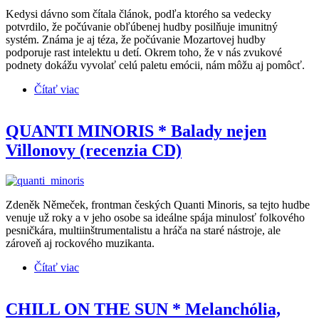
Kedysi dávno som čítala článok, podľa ktorého sa vedecky
potvrdilo, že počúvanie obľúbenej hudby posilňuje imunitný
systém. Známa je aj téza, že počúvanie Mozartovej hudby
podporuje rast intelektu u detí. Okrem toho, že v nás zvukové
podnety dokážu vyvolať celú paletu emócii, nám môžu aj pomôcť.
Čítať viac
o BINAURÁLNE RYTMY
QUANTI MINORIS * Balady nejen
Villonovy (recenzia CD)
Zdeněk Němeček, frontman českých Quanti Minoris, sa tejto hudbe
venuje už roky a v jeho osobe sa ideálne spája minulosť folkového
pesničkára, multiinštrumentalistu a hráča na staré nástroje, ale
zároveň aj rockového muzikanta.
Čítať viac
o QUANTI MINORIS * Balady nejen Villonovy
(recenzia CD)
CHILL ON THE SUN * Melanchólia,