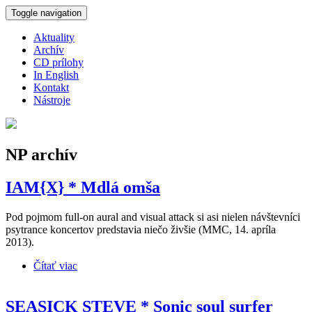
Skočiť na hlavný obsah
Toggle navigation
Aktuality
Archív
CD prílohy
In English
Kontakt
Nástroje
NP archív
IAM{X} * Mdlá omša
Pod pojmom full-on aural and visual attack si asi nielen návštevníci
psytrance koncertov predstavia niečo živšie (MMC, 14. apríla
2013).
Čítať viac
o IAM{X} * Mdlá omša
SEASICK STEVE * Sonic soul surfer