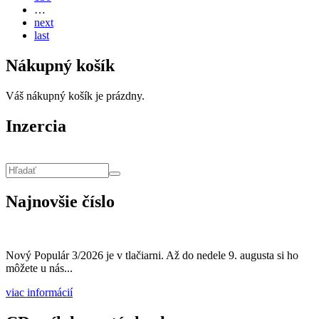
…
next
last
Nákupný košík
Váš nákupný košík je prázdny.
Inzercia
Vyhľadávanie
Hľadať
Najnovšie číslo
Nový Populár 3/2026 je v tlačiarni. Až do nedele 9. augusta si ho
môžete u nás...
viac informácií