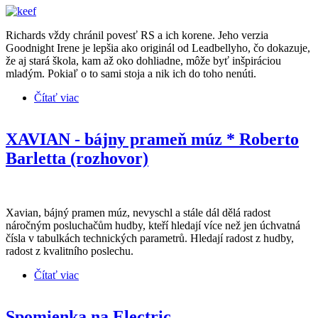
Richards vždy chránil povesť RS a ich korene. Jeho verzia
Goodnight Irene je lepšia ako originál od Leadbellyho, čo dokazuje,
že aj stará škola, kam až oko dohliadne, môže byť inšpiráciou
mladým. Pokiaľ o to sami stoja a nik ich do toho nenúti.
Čítať viac
o KEITH RICHARDS * Crosseyed Heart (recenzia
CD)
XAVIAN - bájny prameň múz * Roberto
Barletta (rozhovor)
Xavian, bájný pramen múz, nevyschl a stále dál dělá radost
náročným posluchačům hudby, kteří hledají více než jen úchvatná
čísla v tabulkách technických parametrů. Hledají radost z hudby,
radost z kvalitního poslechu.
Čítať viac
o XAVIAN - bájny prameň múz * Roberto Barletta
(rozhovor)
Spomienka na Electric