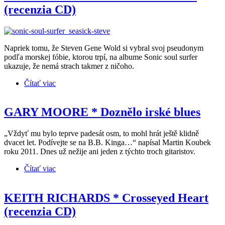
(recenzia CD)
Napriek tomu, že Steven Gene Wold si vybral svoj pseudonym
podľa morskej fóbie, ktorou trpí, na albume Sonic soul surfer
ukazuje, že nemá strach takmer z ničoho.
Čítať viac
o SEASICK STEVE * Sonic soul surfer (recenzia
CD)
GARY MOORE * Doznělo irské blues
„Vždyť mu bylo teprve padesát osm, to mohl hrát ještě klidně
dvacet let. Podívejte se na B.B. Kinga…“ napísal Martin Koubek
roku 2011. Dnes už nežije ani jeden z týchto troch gitaristov.
Čítať viac
o GARY MOORE * Doznělo irské blues
KEITH RICHARDS * Crosseyed Heart
(recenzia CD)