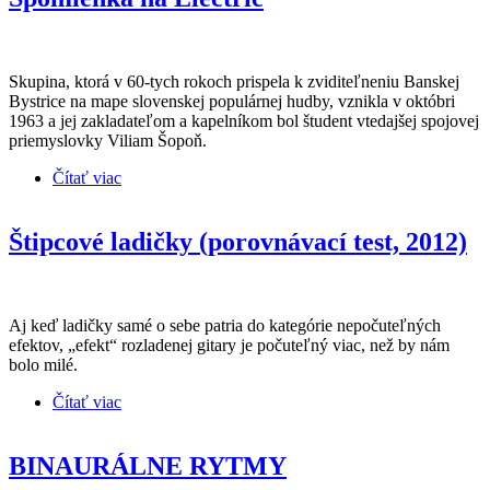
Skupina, ktorá v 60-tych rokoch prispela k zviditeľneniu Banskej
Bystrice na mape slovenskej populárnej hudby, vznikla v októbri
1963 a jej zakladateľom a kapelníkom bol študent vtedajšej spojovej
priemyslovky Viliam Šopoň.
Čítať viac
o Spomienka na Electric
Štipcové ladičky (porovnávací test, 2012)
Aj keď ladičky samé o sebe patria do kategórie nepočuteľných
efektov, „efekt“ rozladenej gitary je počuteľný viac, než by nám
bolo milé.
Čítať viac
o Štipcové ladičky (porovnávací test, 2012)
BINAURÁLNE RYTMY