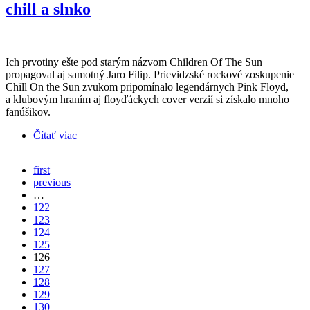
chill a slnko
Ich prvotiny ešte pod starým názvom Children Of The Sun
propagoval aj samotný Jaro Filip. Prievidzské rockové zoskupenie
Chill On the Sun zvukom pripomínalo legendárnych Pink Floyd,
a klubovým hraním aj floyďáckych cover verzií si získalo mnoho
fanúšikov.
Čítať viac
o CHILL ON THE SUN * Melanchólia, chill a
slnko
first
previous
…
122
123
124
125
126
127
128
129
130