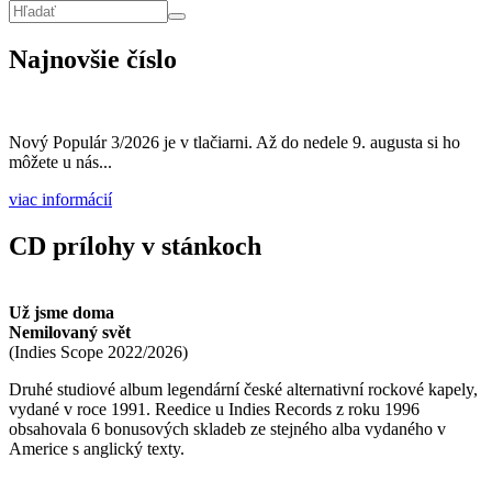
Vyhľadávanie
Hľadať
Najnovšie číslo
Nový Populár 3/2026 je v tlačiarni. Až do nedele 9. augusta si ho
môžete u nás...
viac informácií
CD prílohy v stánkoch
Už jsme doma
Nemilovaný svět
(
Indies Scope
2022/2026
)
Druhé studiové album legendární české alternativní rockové kapely,
vydané v roce 1991. Reedice u Indies Records z roku 1996
obsahovala 6 bonusových skladeb ze stejného alba vydaného v
Americe s anglický texty.