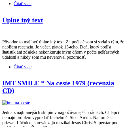
Čítať viac
o DĚTI KAPITÁNA MORGANA * Mami, proč jsi
nezůstala v Africe (recenzia CD)
Úplne iný text
Pôvodne to mal byť úplne iný text. Za počítač som si sadal s tým, že
napíšem recenziu. Je večer, piatok 13-teho. Deň, ktorý podľa
štatistík ani zďaleka nekonkuruje iným dňom v počte nešťastných
udalostí a nikdy som mu nevenoval pozornosť.
Čítať viac
o Úplne iný text
IMT SMILE * Na ceste 1979 (recenzia
CD)
Jedna z najhranejších skupín v najpočúvanejších rádiách. Chlapci
nemajú problém vypredať Inchebu či Steel Arénu. Na turné si
prizvali Lúčnicu, sprevádzajú muzikál Jesus Christ Superstar pod