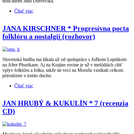
dohľadom Jána Ďurovčíka.
Čítať viac
o IMT SMILE * Na ceste 1979 (recenzia CD)
JANA KIRSCHNER * Progresívna pocta
folklóru a nostalgii (rozhovor)
Slovenská hudba ma lákala už od spolupráce s Jožkom Luptákom
na After Phurikane. Aj na Krajine rovine je už v melódiách cítiť
vplyv folklóru a folku, takže tie veci na Morušu vznikali celkom
prirodzene v tomto duchu.
Čítať viac
o JANA KIRSCHNER * Progresívna pocta folklóru
a nostalgii (rozhovor)
JAN HRUBÝ & KUKULÍN * 7 (recenzia
CD)