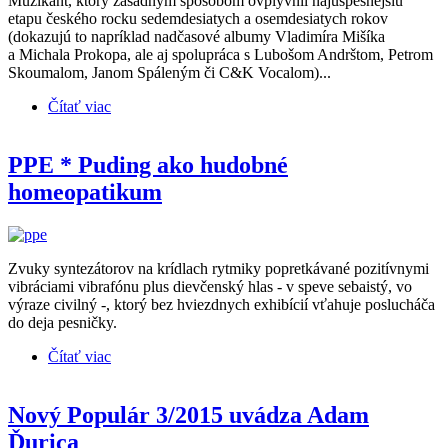
Muzikant, ktorý zásadným spôsobom ovplyvnil najúspešnejšiu
etapu českého rocku sedemdesiatych a osemdesiatych rokov
(dokazujú to napríklad nadčasové albumy Vladimíra Mišíka
a Michala Prokopa, ale aj spolupráca s Lubošom Andrštom, Petrom
Skoumalom, Janom Spáleným či C&K Vocalom)...
Čítať viac
o JAN HRUBÝ & KUKULÍN * 7 (recenzia CD)
PPE * Puding ako hudobné
homeopatikum
Zvuky syntezátorov na krídlach rytmiky popretkávané pozitívnymi
vibráciami vibrafónu plus dievčenský hlas - v speve sebaistý, vo
výraze civilný -, ktorý bez hviezdnych exhibícií vťahuje poslucháča
do deja pesničky.
Čítať viac
o PPE * Puding ako hudobné homeopatikum
Nový Populár 3/2015 uvádza Adam
Ďurica