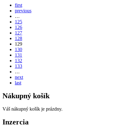
first
previous
…
125
126
127
128
129
130
131
132
133
…
next
last
Nákupný košík
Váš nákupný košík je prázdny.
Inzercia