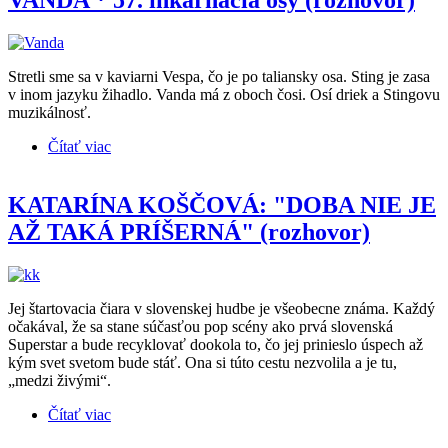
VANDA * 57. inkarnácia osy (rozhovor)
Stretli sme sa v kaviarni Vespa, čo je po taliansky osa. Sting je zasa
v inom jazyku žihadlo. Vanda má z oboch čosi. Osí driek a Stingovu
muzikálnosť.
Čítať viac
o VANDA * 57. inkarnácia osy (rozhovor)
KATARÍNA KOŠČOVÁ: "DOBA NIE JE
AŽ TAKÁ PRÍŠERNÁ" (rozhovor)
Jej štartovacia čiara v slovenskej hudbe je všeobecne známa. Každý
očakával, že sa stane súčasťou pop scény ako prvá slovenská
Superstar a bude recyklovať dookola to, čo jej prinieslo úspech až
kým svet svetom bude stáť. Ona si túto cestu nezvolila a je tu,
„medzi živými“.
Čítať viac
o KATARÍNA KOŠČOVÁ: "DOBA NIE JE AŽ
TAKÁ PRÍŠERNÁ" (rozhovor)