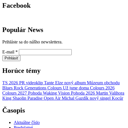
Facebook
Populár News
Prihláste sa do nášho newslettera.
E-mail
*
Prihlásiť
Horúce témy
TS 2026
PR
videoklip
Tante Elze
nový album
Múzeum obchodu
Blues Rock Generations
Colours
Už jsme doma
Colours 2026
Colours 2027
Pohoda
Waking Vision
Pohoda 2026
Martin Valihora
King Shaolin
Paradise Open Air
Michal Gazdík
nový singel
Kocúr
Časopis
Aktuálne číslo
Predplatné