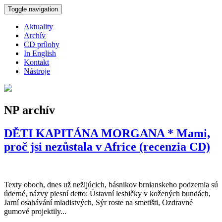
Skočiť na hlavný obsah
Toggle navigation
Aktuality
Archív
CD prílohy
In English
Kontakt
Nástroje
NP archív
DĚTI KAPITÁNA MORGANA * Mami,
proč jsi nezůstala v Africe (recenzia CD)
Texty oboch, dnes už nežijúcich, básnikov brnianskeho podzemia sú
úderné, názvy piesní detto: Ústavní lesbičky v kožených bundách,
Jarní osahávání mladistvých, Sýr roste na smetišti, Ozdravné
gumové projektily...