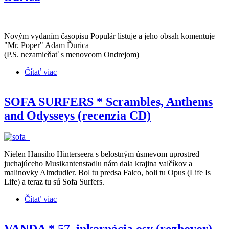
Novým vydaním časopisu Populár listuje a jeho obsah komentuje
"Mr. Poper" Adam Ďurica
(P.S. nezamieňať s menovcom Ondrejom)
Čítať viac
o Nový Populár 3/2015 uvádza Adam Ďurica
SOFA SURFERS * Scrambles, Anthems
and Odysseys (recenzia CD)
Nielen Hansiho Hinterseera s belostným úsmevom uprostred
juchajúceho Musikantenstadlu nám dala krajina valčíkov a
malinovky Almdudler. Bol tu predsa Falco, boli tu Opus (Life Is
Life) a teraz tu sú Sofa Surfers.
Čítať viac
o SOFA SURFERS * Scrambles, Anthems and
Odysseys (recenzia CD)