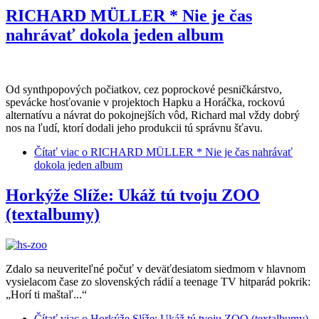
RICHARD MÜLLER * Nie je čas
nahrávať dokola jeden album
Od synthpopových počiatkov, cez poprockové pesničkárstvo,
spevácke hosťovanie v projektoch Hapku a Horáčka, rockovú
alternatívu a návrat do pokojnejších vôd, Richard mal vždy dobrý
nos na ľudí, ktorí dodali jeho produkcii tú správnu šťavu.
Čítať viac
o RICHARD MÜLLER * Nie je čas nahrávať
dokola jeden album
Horkýže Slíže: Ukáž tú tvoju ZOO
(textalbumy)
Zdalo sa neuveriteľné počuť v deväťdesiatom siedmom v hlavnom
vysielacom čase zo slovenských rádií a teenage TV hitparád pokrik:
„Horí ti maštaľ...“
Čítať viac
o Horkýže Slíže: Ukáž tú tvoju ZOO (textalbumy)