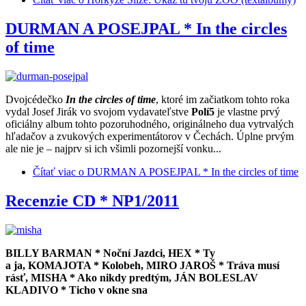
DURMAN A POSEJPAL * In the circles
of time
Dvojcédečko
In the circles of time
, ktoré im začiatkom tohto roka
vydal Josef Jirák vo svojom vydavateľstve
Polí5
je vlastne prvý
oficiálny album tohto pozoruhodného, originálneho dua vytrvalých
hľadačov a zvukových experimentátorov v Čechách. Úplne prvým
ale nie je – najprv si ich všimli pozornejší vonku...
Čítať viac
o DURMAN A POSEJPAL * In the circles of time
Recenzie CD * NP1/2011
BILLY BARMAN * Noční Jazdci, HEX * Ty
a ja, KOMAJOTA * Kolobeh, MIRO JAROŠ * Tráva musí
rásť, MISHA * Ako nikdy predtým, JÁN BOLESLAV
KLADIVO * Ticho v okne sna