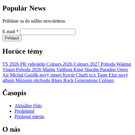
Populár News
Prihláste sa do nášho newslettera.
E-mail
*
Prihlásiť
Horúce témy
TS 2026
PR
videoklip
Colours 2026
Colours 2027
Pohoda
Waking
Vision
Pohoda 2026
Martin Valihora
King Shaolin
Paradise Open
Air
Michal Gazdík
nový singel
Kocúr
Charli xcx
Tante Elze
nový
album
Múzeum obchodu
Blues Rock Generations
Colours
Časopis
Aktuálne číslo
Predplatné
Predajné miesta
O nás