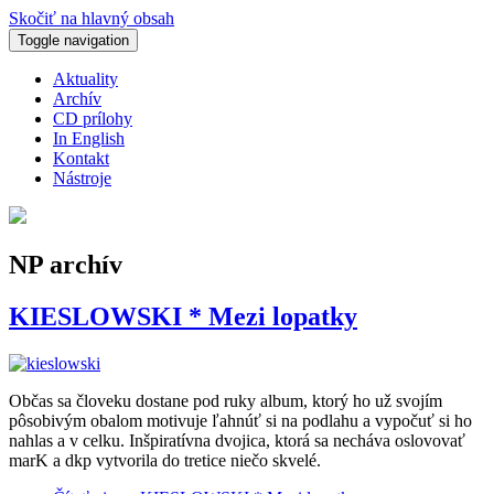
Skočiť na hlavný obsah
Toggle navigation
Aktuality
Archív
CD prílohy
In English
Kontakt
Nástroje
NP archív
KIESLOWSKI * Mezi lopatky
Občas sa človeku dostane pod ruky album, ktorý ho už svojím
pôsobivým obalom motivuje ľahnúť si na podlahu a vypočuť si ho
nahlas a v celku. Inšpiratívna dvojica, ktorá sa necháva oslovovať
marK a dkp vytvorila do tretice niečo skvelé.