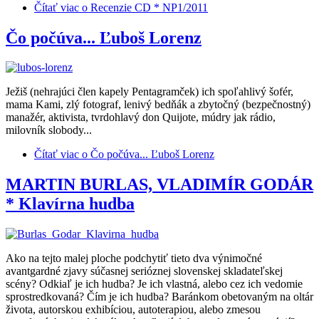
Čítať viac
o Recenzie CD * NP1/2011
Čo počúva... Ľuboš Lorenz
Ježiš (nehrajúci člen kapely Pentagramček) ich spoľahlivý šofér,
mama Kami, zlý fotograf, lenivý bedňák a zbytočný (bezpečnostný)
manažér, aktivista, tvrdohlavý don Quijote, múdry jak rádio,
milovník slobody...
Čítať viac
o Čo počúva... Ľuboš Lorenz
MARTIN BURLAS, VLADIMÍR GODÁR
* Klavírna hudba
Ako na tejto malej ploche podchytiť tieto dva výnimočné
avantgardné zjavy súčasnej serióznej slovenskej skladateľskej
scény? Odkiaľ je ich hudba? Je ich vlastná, alebo cez ich vedomie
sprostredkovaná? Čím je ich hudba? Baránkom obetovaným na oltár
života, autorskou exhibíciou, autoterapiou, alebo zmesou