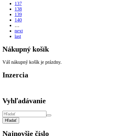
137
138
139
140
…
next
last
Nákupný košík
Váš nákupný košík je prázdny.
Inzercia
Vyhľadávanie
Hľadať
Najnovšie číslo