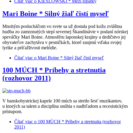
Čítať viac
o KIESLOWSKI * Mezi lopatky
Mari Boine * Silný žiaľ čistí myseľ
Mnohým poslucháčom vo svete sa už dostala pod kožu zvláštna
hudba zo zamrznutých stepí severnej Škandinávie v podaní nórskej
speváčky Mari Boine. Atmosféru laponskej krajiny a dedičstvo jej
obyvateľov zachytáva v pesničkách, ktoré zaujmú vďaka svojej
lyrike a príťažlivosti melódie.
Čítať viac
o Mari Boine * Silný žiaľ čistí myseľ
100 MÚCH * Príbehy a stretnutia
(rozhovor 2011)
V banskobystrickej kapele 100 múch sa stretlo šesť muzikantov,
u ktorých sa talent a disciplína snúbia s nadhľadom a recesistickým
prístupom.
Čítať viac
o 100 MÚCH * Príbehy a stretnutia (rozhovor
2011)