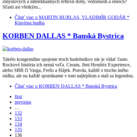
zmyslových a intelektuálnych reflexií doby, vedomostí a emócií?
Sčasti asi všetkým...
Čítať viac
o MARTIN BURLAS, VLADIMÍR GODÁR *
Klavírna hudba
KORBEN DALLAS * Banská Bystrica
Takéto kongeniálne spojenie troch hudobníkov nie je vídať často.
Rockové história ich nemá veľa. Cream, Jimi Hendrix Experience,
alebo SBB či Varga, Frešo a Hájek. Pravda, každé z trochu iného
súdka, ale na každé spomíname v tom najlepšom a stali sa legendou.
Čítať viac
o KORBEN DALLAS * Banská Bystrica
first
previous
…
132
133
134
135
136