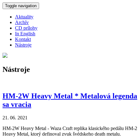
Skočiť na hlavný obsah
Toggle navigation
Aktuality
Archív
CD prílohy
In English
Kontakt
Nástroje
Nástroje
HM-2W Heavy Metal * Metalová legenda
sa vracia
21. 06. 2021
HM-2W Heavy Metal - Waza Craft replika klasického pedálu HM-2
Heavy Metal, ktorý definoval zvuk švédskeho death metalu.