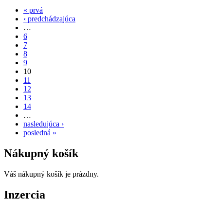
« prvá
‹ predchádzajúca
…
6
7
8
9
10
11
12
13
14
…
nasledujúca ›
posledná »
Nákupný košík
Váš nákupný košík je prázdny.
Inzercia