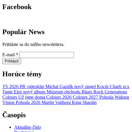
Facebook
Populár News
Prihláste sa do nášho newslettera.
E-mail
*
Prihlásiť
Horúce témy
TS 2026
PR
videoklip
Michal Gazdík
nový singel
Kocúr
Charli xcx
Tante Elze
nový album
Múzeum obchodu
Blues Rock Generations
Colours
Už jsme doma
Colours 2026
Colours 2027
Pohoda
Waking
Vision
Pohoda 2026
Martin Valihora
King Shaolin
Časopis
Aktuálne číslo