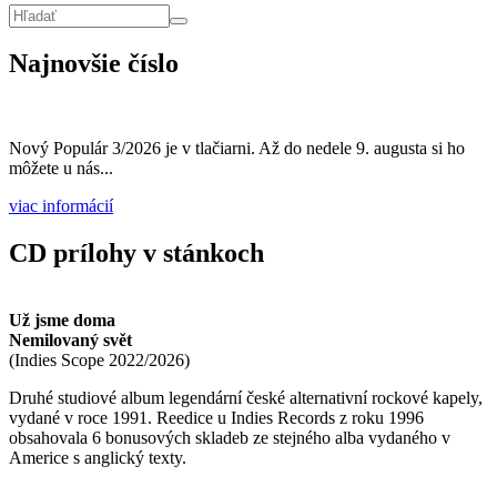
Vyhľadávanie
Hľadať
Najnovšie číslo
Nový Populár 3/2026 je v tlačiarni. Až do nedele 9. augusta si ho
môžete u nás...
viac informácií
CD prílohy v stánkoch
Už jsme doma
Nemilovaný svět
(
Indies Scope
2022/2026
)
Druhé studiové album legendární české alternativní rockové kapely,
vydané v roce 1991. Reedice u Indies Records z roku 1996
obsahovala 6 bonusových skladeb ze stejného alba vydaného v
Americe s anglický texty.