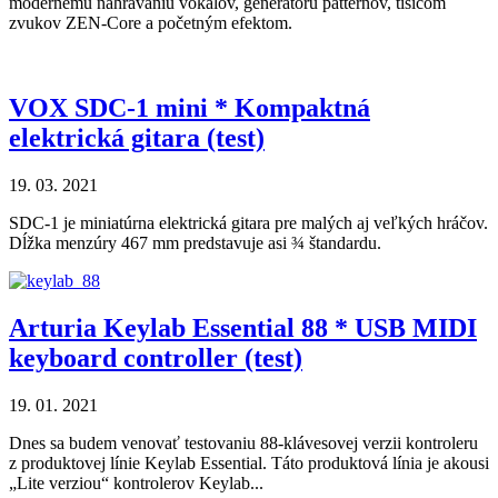
modernému nahrávaniu vokálov, generátoru patternov, tisícom
zvukov ZEN-Core a početným efektom.
VOX SDC-1 mini * Kompaktná
elektrická gitara (test)
19. 03. 2021
SDC-1 je miniatúrna elektrická gitara pre malých aj veľkých hráčov.
Dĺžka menzúry 467 mm predstavuje asi ¾ štandardu.
Arturia Keylab Essential 88 * USB MIDI
keyboard controller (test)
19. 01. 2021
Dnes sa budem venovať testovaniu 88-klávesovej verzii kontroleru
z produktovej línie Keylab Essential. Táto produktová línia je akousi
„Lite verziou“ kontrolerov Keylab...