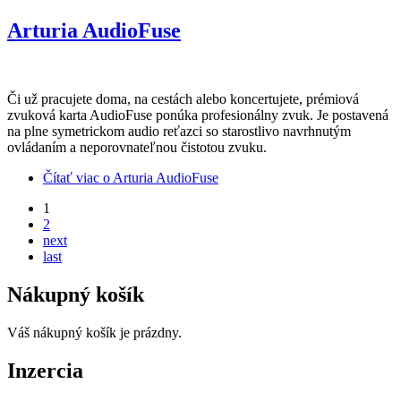
Arturia AudioFuse
Či už pracujete doma, na cestách alebo koncertujete, prémiová
zvuková karta AudioFuse ponúka profesionálny zvuk. Je postavená
na plne symetrickom audio reťazci so starostlivo navrhnutým
ovládaním a neporovnateľnou čistotou zvuku.
Čítať viac
o Arturia AudioFuse
1
2
next
last
Nákupný košík
Váš nákupný košík je prázdny.
Inzercia