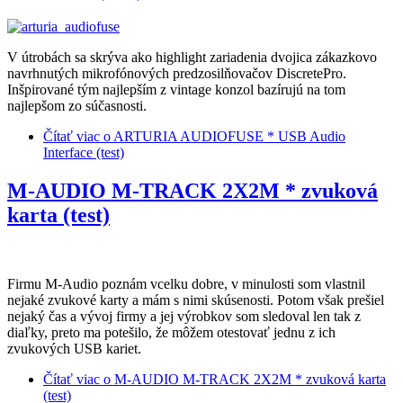
V útrobách sa skrýva ako highlight zariadenia dvojica zákazkovo
navrhnutých mikrofónových predzosilňovačov DiscretePro.
Inšpirované tým najlepším z vintage konzol bazírujú na tom
najlepšom zo súčasnosti.
Čítať viac
o ARTURIA AUDIOFUSE * USB Audio
Interface (test)
M-AUDIO M-TRACK 2X2M * zvuková
karta (test)
Firmu M-Audio poznám vcelku dobre, v minulosti som vlastnil
nejaké zvukové karty a mám s nimi skúsenosti. Potom však prešiel
nejaký čas a vývoj firmy a jej výrobkov som sledoval len tak z
diaľky, preto ma potešilo, že môžem otestovať jednu z ich
zvukových USB kariet.
Čítať viac
o M-AUDIO M-TRACK 2X2M * zvuková karta
(test)