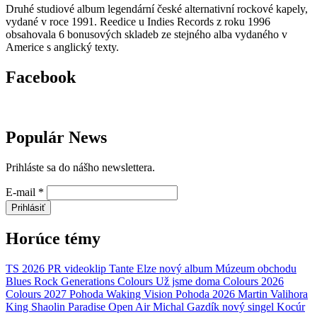
Druhé studiové album legendární české alternativní rockové kapely,
vydané v roce 1991. Reedice u Indies Records z roku 1996
obsahovala 6 bonusových skladeb ze stejného alba vydaného v
Americe s anglický texty.
Facebook
Populár News
Prihláste sa do nášho newslettera.
E-mail
*
Prihlásiť
Horúce témy
TS 2026
PR
videoklip
Tante Elze
nový album
Múzeum obchodu
Blues Rock Generations
Colours
Už jsme doma
Colours 2026
Colours 2027
Pohoda
Waking Vision
Pohoda 2026
Martin Valihora
King Shaolin
Paradise Open Air
Michal Gazdík
nový singel
Kocúr