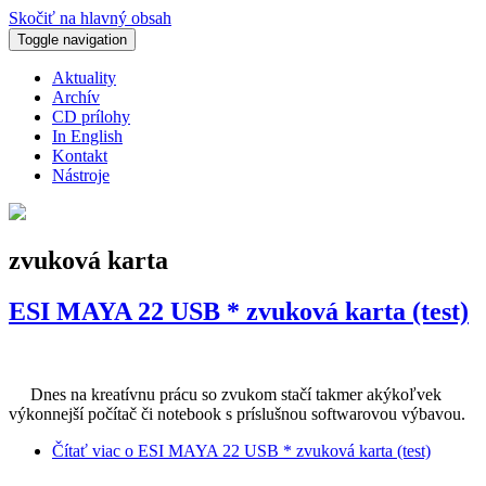
Skočiť na hlavný obsah
Toggle navigation
Aktuality
Archív
CD prílohy
In English
Kontakt
Nástroje
zvuková karta
ESI MAYA 22 USB * zvuková karta (test)
Dnes na kreatívnu prácu so zvukom stačí takmer akýkoľvek
výkonnejší počítač či notebook s príslušnou softwarovou výbavou.
Čítať viac
o ESI MAYA 22 USB * zvuková karta (test)